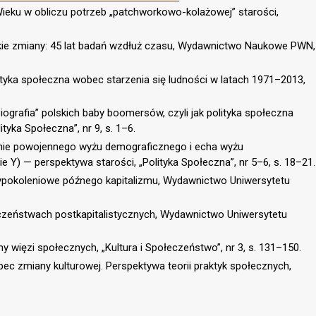
 Wieku w obliczu potrzeb „patchworkowo-kolażowej” starości,
lskie zmiany: 45 lat badań wzdłuż czasu, Wydawnictwo Naukowe PWN,
ityka społeczna wobec starzenia się ludności w latach 1971–2013,
iografia” polskich baby boomersów, czyli jak polityka społeczna
ityka Społeczna”, nr 9, s. 1–6.
nie powojennego wyżu demograficznego i echa wyżu
Y) — perspektywa starości, „Polityka Społeczna”, nr 5–6, s. 18–21.
ypokoleniowe późnego kapitalizmu, Wydawnictwo Uniwersytetu
czeństwach postkapitalistycznych, Wydawnictwo Uniwersytetu
 więzi społecznych, „Kultura i Społeczeństwo”, nr 3, s. 131–150.
ec zmiany kulturowej. Perspektywa teorii praktyk społecznych,