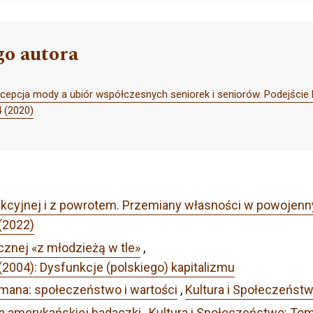
go autora
epcja mody a ubiór współczesnych seniorek i seniorów. Podejści
4 (2020)
ukcyjnej i z powrotem. Przemiany własności w powojenn
(2022)
cznej «z młodzieżą w tle»
,
(2004): Dysfunkcje (polskiego) kapitalizmu
mana: społeczeństwo i wartości
,
Kultura i Społeczeństw
wa amerykańskiej badaczki
,
Kultura i Społeczeństwo: Tom