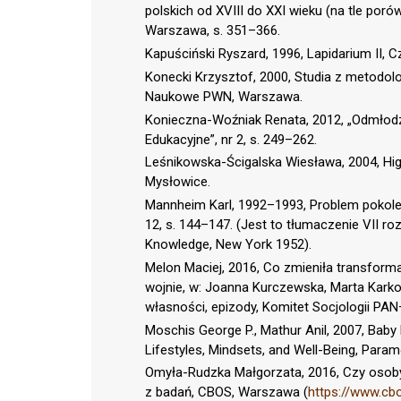
polskich od XVIII do XXI wieku (na tle por
Warszawa, s. 351–366.
Kapuściński Ryszard, 1996, Lapidarium II, C
Konecki Krzysztof, 2000, Studia z metodol
Naukowe PWN, Warszawa.
Konieczna-Woźniak Renata, 2012, „Odmłodz
Edukacyjne”, nr 2, s. 249–262.
Leśnikowska-Ścigalska Wiesława, 2004, Higi
Mysłowice.
Mannheim Karl, 1992–1993, Problem pokole
12, s. 144–147. (Jest to tłumaczenie VII ro
Knowledge, New York 1952).
Melon Maciej, 2016, Co zmieniła transform
wojnie, w: Joanna Kurczewska, Marta Karko
własności, epizody, Komitet Socjologii PA
Moschis George P., Mathur Anil, 2007, Baby
Lifestyles, Mindsets, and Well-Being, Param
Omyła-Rudzka Małgorzata, 2016, Czy osob
z badań, CBOS, Warszawa (
https://www.c