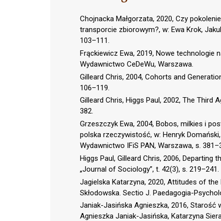
Chojnacka Małgorzata, 2020, Czy pokoleni
transporcie zbiorowym?, w: Ewa Krok, Jakub
103–111.
Frąckiewicz Ewa, 2019, Nowe technologie 
Wydawnictwo CeDeWu, Warszawa.
Gilleard Chris, 2004, Cohorts and Generation
106–119.
Gilleard Chris, Higgs Paul, 2002, The Third 
382.
Grzeszczyk Ewa, 2004, Bobos, milkies i pos
polska rzeczywistość, w: Henryk Domański, 
Wydawnictwo IFiS PAN, Warszawa, s. 381–
Higgs Paul, Gilleard Chris, 2006, Departing 
„Journal of Sociology”, t. 42(3), s. 219–241.
Jagielska Katarzyna, 2020, Attitudes of the
Skłodowska. Sectio J. Paedagogia-Psychologi
Janiak-Jasińska Agnieszka, 2016, Starość w
Agnieszka Janiak-Jasińska, Katarzyna Siera