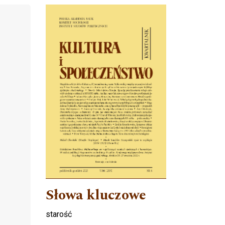
Cover image
Słowa kluczowe
starość