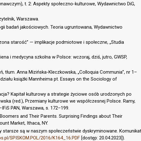
ównawczym), t. 2: Aspekty społeczno-kulturowe, Wydawnictwo DiG,
zytelnik, Warszawa.
ogii badań jakościowych. Teoria ugruntowana, Wydawnictwo
ona starość” — implikacje podmiotowe i społeczne, „Studia
ena i medycyna szkolna w Polsce: wczoraj, dziś, jutro, GWSP,
ń, tłum. Anna Mizińska-Kleczkowska, „Colloquia Communia”, nr 1–
zdziału książki Mannheima pt. Essays on the Sociology of
acja? Kapitał kulturowy a strategie życiowe osób urodzonych po
wska (red.), Przemiany kulturowe we współczesnej Polsce. Ramy,
N–IFiS PAN, Warszawa, s. 172–199.
 Boomers and Their Parents. Surprising Findings about Their
ount Market, Ithaca, NY.
y starsze są w naszym społeczeństwie dyskryminowane. Komunika
bos.pl/SPISKOM.POL/2016/K164_16.PDF
[dostęp: 20.04.2023]).