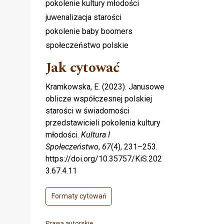
pokolenie kultury młodości
juwenalizacja starości
pokolenie baby boomers
społeczeństwo polskie
,
Jak cytować
Kramkowska, E. (2023). Janusowe
oblicze współczesnej polskiej
starości w świadomości
przedstawicieli pokolenia kultury
młodości.
Kultura I
Społeczeństwo
,
67
(4), 231–253.
https://doi.org/10.35757/KiS.202
3.67.4.11
Formaty cytowań
Prawa autorskie