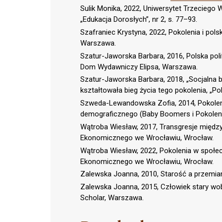
Sulik Monika, 2022, Uniwersytet Trzeciego
„Edukacja Dorosłych”, nr 2, s. 77–93.
Szafraniec Krystyna, 2022, Pokolenia i po
Warszawa.
Szatur-Jaworska Barbara, 2016, Polska pol
Dom Wydawniczy Elipsa, Warszawa.
Szatur-Jaworska Barbara, 2018, „Socjalna b
kształtowała bieg życia tego pokolenia, „Pol
Szweda-Lewandowska Zofia, 2014, Pokole
demograficznego (Baby Boomers i Pokolenie 
Wątroba Wiesław, 2017, Transgresje międz
Ekonomicznego we Wrocławiu, Wrocław.
Wątroba Wiesław, 2022, Pokolenia w społe
Ekonomicznego we Wrocławiu, Wrocław.
Zalewska Joanna, 2010, Starość a przemiany
Zalewska Joanna, 2015, Człowiek stary wob
Scholar, Warszawa.