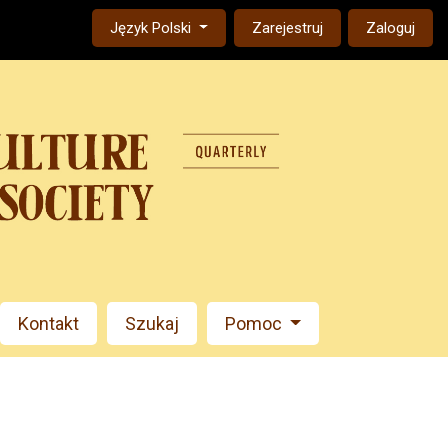
Change the language. The current language is:
Język Polski
Zarejestruj
Zaloguj
Kontakt
Szukaj
Pomoc