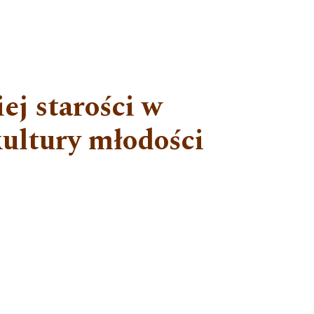
ej starości w
kultury młodości