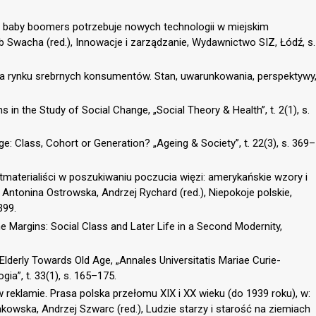
e baby boomers potrzebuje nowych technologii w miejskim
 Swacha (red.), Innowacje i zarządzanie, Wydawnictwo SIZ, Łódź, s.
na rynku srebrnych konsumentów. Stan, uwarunkowania, perspektywy
s in the Study of Social Change, „Social Theory & Health”, t. 2(1), s.
Age: Class, Cohort or Generation? „Ageing & Society”, t. 22(3), s. 369–
tmaterialiści w poszukiwaniu poczucia więzi: amerykańskie wzory i
Antonina Ostrowska, Andrzej Rychard (red.), Niepokoje polskie,
399.
the Margins: Social Class and Later Life in a Second Modernity,
 Elderly Towards Old Age, „Annales Universitatis Mariae Curie-
a”, t. 33(1), s. 165–175.
 reklamie. Prasa polska przełomu XIX i XX wieku (do 1939 roku), w:
kowska, Andrzej Szwarc (red.), Ludzie starzy i starość na ziemiach