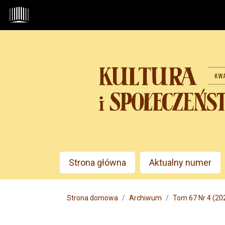
Przejdź do głównego menu
Przejdź do sekcji głównej
Przejdź do stopki
Admin menu
Strona główna
Aktualny numer
Main menu
Strona domowa
Archiwum
Tom 67 Nr 4 (20