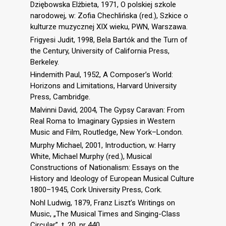
Dziębowska Elżbieta, 1971, O polskiej szkole
narodowej, w: Zofia Chechlińska (red.), Szkice o
kulturze muzycznej XIX wieku, PWN, Warszawa.
Frigyesi Judit, 1998, Bela Bartók and the Turn of
the Century, University of California Press,
Berkeley.
Hindemith Paul, 1952, A Composer’s World:
Horizons and Limitations, Harvard University
Press, Cambridge.
Malvinni David, 2004, The Gypsy Caravan: From
Real Roma to Imaginary Gypsies in Western
Music and Film, Routledge, New York–London.
Murphy Michael, 2001, Introduction, w: Harry
White, Michael Murphy (red.), Musical
Constructions of Nationalism: Essays on the
History and Ideology of European Musical Culture
1800–1945, Cork University Press, Cork.
Nohl Ludwig, 1879, Franz Liszt’s Writings on
Music, „The Musical Times and Singing-Class
Circular”, t. 20, nr 440.