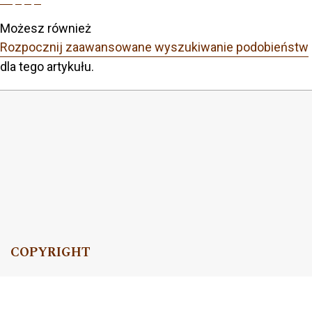
Możesz również
Rozpocznij zaawansowane wyszukiwanie podobieństw
dla tego artykułu.
COPYRIGHT
Copyright by Instytut Studiów Politycznych PAN, 2024
OJS Support & customization by
Academicon