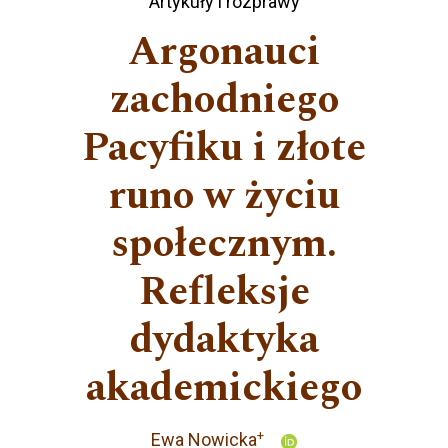
Artykuły i rozprawy
Argonauci
zachodniego
Pacyfiku i złote
runo w życiu
społecznym.
Refleksje
dydaktyka
akademickiego
+
Ewa Nowicka