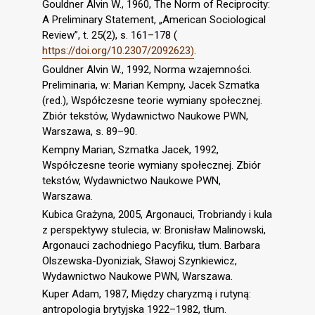
Gouldner Alvin W., 1960, The Norm of Reciprocity:
A Preliminary Statement, „American Sociological
Review”, t. 25(2), s. 161–178 (
https://doi.org/10.2307/2092623)
.
Gouldner Alvin W., 1992, Norma wzajemności.
Preliminaria, w: Marian Kempny, Jacek Szmatka
(red.), Współczesne teorie wymiany społecznej.
Zbiór tekstów, Wydawnictwo Naukowe PWN,
Warszawa, s. 89–90.
Kempny Marian, Szmatka Jacek, 1992,
Współczesne teorie wymiany społecznej. Zbiór
tekstów, Wydawnictwo Naukowe PWN,
Warszawa.
Kubica Grażyna, 2005, Argonauci, Trobriandy i kula
z perspektywy stulecia, w: Bronisław Malinowski,
Argonauci zachodniego Pacyfiku, tłum. Barbara
Olszewska-Dyoniziak, Sławoj Szynkiewicz,
Wydawnictwo Naukowe PWN, Warszawa.
Kuper Adam, 1987, Między charyzmą i rutyną:
antropologia brytyjska 1922–1982, tłum.