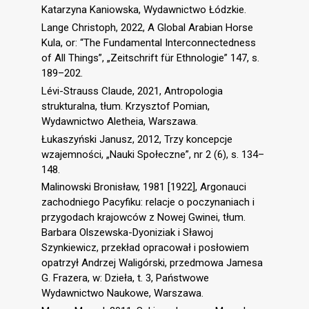
Katarzyna Kaniowska, Wydawnictwo Łódzkie.
Lange Christoph, 2022, A Global Arabian Horse
Kula, or: “The Fundamental Interconnectedness
of All Things”, „Zeitschrift für Ethnologie” 147, s.
189–202.
Lévi-Strauss Claude, 2021, Antropologia
strukturalna, tłum. Krzysztof Pomian,
Wydawnictwo Aletheia, Warszawa.
Łukaszyński Janusz, 2012, Trzy koncepcje
wzajemności, „Nauki Społeczne”, nr 2 (6), s. 134–
148.
Malinowski Bronisław, 1981 [1922], Argonauci
zachodniego Pacyfiku: relacje o poczynaniach i
przygodach krajowców z Nowej Gwinei, tłum.
Barbara Olszewska-Dyoniziak i Sławoj
Szynkiewicz, przekład opracował i posłowiem
opatrzył Andrzej Waligórski, przedmowa Jamesa
G. Frazera, w: Dzieła, t. 3, Państwowe
Wydawnictwo Naukowe, Warszawa.