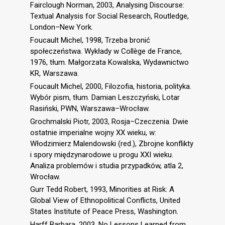
Fairclough Norman, 2003, Analysing Discourse:
Textual Analysis for Social Research, Routledge,
London–New York.
Foucault Michel, 1998, Trzeba bronić
społeczeństwa. Wykłady w Collège de France,
1976, tłum. Małgorzata Kowalska, Wydawnictwo
KR, Warszawa.
Foucault Michel, 2000, Filozofia, historia, polityka.
Wybór pism, tłum. Damian Leszczyński, Lotar
Rasiński, PWN, Warszawa–Wrocław.
Grochmalski Piotr, 2003, Rosja–Czeczenia. Dwie
ostatnie imperialne wojny XX wieku, w:
Włodzimierz Malendowski (red.), Zbrojne konflikty
i spory międzynarodowe u progu XXI wieku.
Analiza problemów i studia przypadków, atla 2,
Wrocław.
Gurr Tedd Robert, 1993, Minorities at Risk: A
Global View of Ethnopolitical Conflicts, United
States Institute of Peace Press, Washington.
Harff Barbara, 2003, No Lessons Learned from