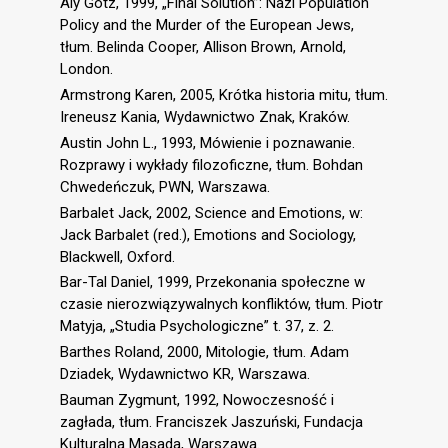
Aly Götz, 1999, „Final Solution”: Nazi Population
Policy and the Murder of the European Jews,
tłum. Belinda Cooper, Allison Brown, Arnold,
London.
Armstrong Karen, 2005, Krótka historia mitu, tłum.
Ireneusz Kania, Wydawnictwo Znak, Kraków.
Austin John L., 1993, Mówienie i poznawanie.
Rozprawy i wykłady filozoficzne, tłum. Bohdan
Chwedeńczuk, PWN, Warszawa.
Barbalet Jack, 2002, Science and Emotions, w:
Jack Barbalet (red.), Emotions and Sociology,
Blackwell, Oxford.
Bar-Tal Daniel, 1999, Przekonania społeczne w
czasie nierozwiązywalnych konfliktów, tłum. Piotr
Matyja, „Studia Psychologiczne” t. 37, z. 2.
Barthes Roland, 2000, Mitologie, tłum. Adam
Dziadek, Wydawnictwo KR, Warszawa.
Bauman Zygmunt, 1992, Nowoczesność i
zagłada, tłum. Franciszek Jaszuński, Fundacja
Kulturalna Masada, Warszawa.