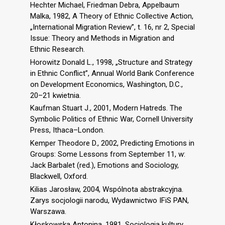
Hechter Michael, Friedman Debra, Appelbaum
Malka, 1982, A Theory of Ethnic Collective Action,
„International Migration Review”, t. 16, nr 2, Special
Issue: Theory and Methods in Migration and
Ethnic Research.
Horowitz Donald L., 1998, „Structure and Strategy
in Ethnic Conflict”, Annual World Bank Conference
on Development Economics, Washington, D.C.,
20–21 kwietnia.
Kaufman Stuart J., 2001, Modern Hatreds. The
Symbolic Politics of Ethnic War, Cornell University
Press, Ithaca–London.
Kemper Theodore D., 2002, Predicting Emotions in
Groups: Some Lessons from September 11, w:
Jack Barbalet (red.), Emotions and Sociology,
Blackwell, Oxford.
Kilias Jarosław, 2004, Wspólnota abstrakcyjna.
Zarys socjologii narodu, Wydawnictwo IFiS PAN,
Warszawa.
Kłoskowska Antonina, 1981, Socjologia kultury,