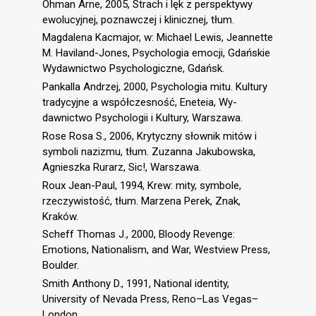
Öhman Arne, 2005, Strach i lęk z perspektywy
ewolucyjnej, poznawczej i klinicznej, tłum.
Magdalena Kacmajor, w: Michael Lewis, Jeannette
M. Haviland-Jones, Psychologia emocji, Gdańskie
Wydawnictwo Psychologiczne, Gdańsk.
Pankalla Andrzej, 2000, Psychologia mitu. Kultury
tradycyjne a współczesność, Eneteia, Wy-
dawnictwo Psychologii i Kultury, Warszawa.
Rose Rosa S., 2006, Krytyczny słownik mitów i
symboli nazizmu, tłum. Zuzanna Jakubowska,
Agnieszka Rurarz, Sic!, Warszawa.
Roux Jean-Paul, 1994, Krew: mity, symbole,
rzeczywistość, tłum. Marzena Perek, Znak,
Kraków.
Scheff Thomas J., 2000, Bloody Revenge:
Emotions, Nationalism, and War, Westview Press,
Boulder.
Smith Anthony D., 1991, National identity,
University of Nevada Press, Reno–Las Vegas–
London.