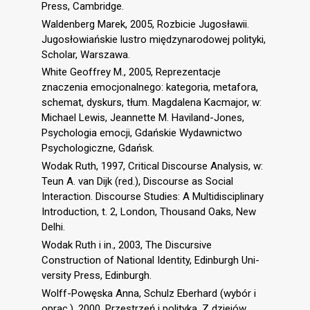
Press, Cambridge.
Waldenberg Marek, 2005, Rozbicie Jugosławii.
Jugosłowiańskie lustro międzynarodowej polityki,
Scholar, Warszawa.
White Geoffrey M., 2005, Reprezentacje
znaczenia emocjonalnego: kategoria, metafora,
schemat, dyskurs, tłum. Magdalena Kacmajor, w:
Michael Lewis, Jeannette M. Haviland-Jones,
Psychologia emocji, Gdańskie Wydawnictwo
Psychologiczne, Gdańsk.
Wodak Ruth, 1997, Critical Discourse Analysis, w:
Teun A. van Dijk (red.), Discourse as Social
Interaction. Discourse Studies: A Multidisciplinary
Introduction, t. 2, London, Thousand Oaks, New
Delhi.
Wodak Ruth i in., 2003, The Discursive
Construction of National Identity, Edinburgh Uni-
versity Press, Edinburgh.
Wolff-Powęska Anna, Schulz Eberhard (wybór i
oprac.), 2000, Przestrzeń i polityka. Z dziejów