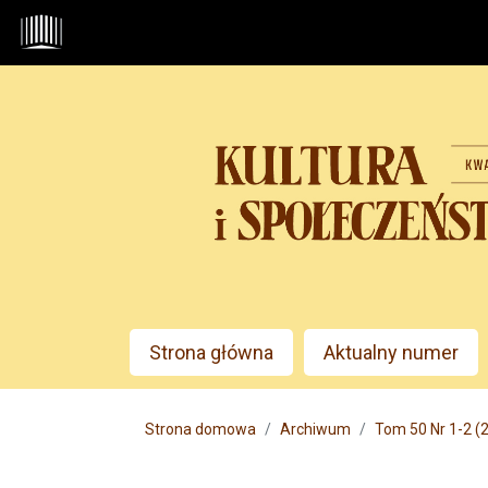
Przejdź do głównego menu
Przejdź do sekcji głównej
Przejdź do stopki
Admin menu
Strona główna
Aktualny numer
Main menu
Strona domowa
Archiwum
Tom 50 Nr 1-2 (2