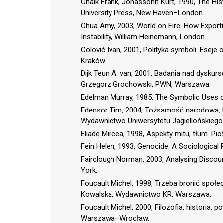
Chalk Frank, Jonassohn Kurt, 1990, The His
University Press, New Haven–London.
Chua Amy, 2003, World on Fire: How Export
Instability, William Heinemann, London.
Colović Ivan, 2001, Polityka symboli. Eseje 
Kraków.
Dijk Teun A. van, 2001, Badania nad dyskurse
Grzegorz Grochowski, PWN, Warszawa.
Edelman Murray, 1985, The Symbolic Uses of
Edensor Tim, 2004, Tożsamość narodowa, ku
Wydawnictwo Uniwersytetu Jagiellońskiego
Eliade Mircea, 1998, Aspekty mitu, tłum. 
Fein Helen, 1993, Genocide: A Sociological 
Fairclough Norman, 2003, Analysing Discou
York.
Foucault Michel, 1998, Trzeba bronić społe
Kowalska, Wydawnictwo KR, Warszawa.
Foucault Michel, 2000, Filozofia, historia, 
Warszawa–Wrocław.