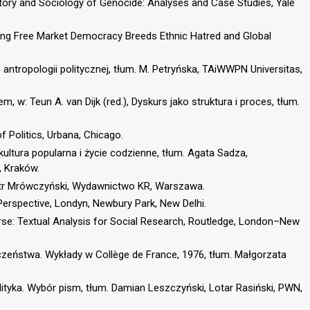
tory and Sociology of Genocide: Analyses and Case Studies, Yale
ing Free Market Democracy Breeds Ethnic Hatred and Global
o antropologii politycznej, tłum. M. Petryńska, TAiWWPN Universitas,
m, w: Teun A. van Dijk (red.), Dyskurs jako struktura i proces, tłum.
 Politics, Urbana, Chicago.
ltura popularna i życie codzienne, tłum. Agata Sadza,
, Kraków.
Piotr Mrówczyński, Wydawnictwo KR, Warszawa.
Perspective, Londyn, Newbury Park, New Delhi.
rse: Textual Analysis for Social Research, Routledge, London–New
czeństwa. Wykłady w Collège de France, 1976, tłum. Małgorzata
polityka. Wybór pism, tłum. Damian Leszczyński, Lotar Rasiński, PWN,