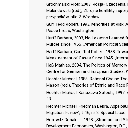
Grochmalski Piotr, 2003, Rosja–Czeczenia. 
Malendowski (red.), Zbrojne konflikty i sp
przypadków, atla 2, Wrocław.
Gurr Tedd Robert, 1993, Minorities at Risk: A
Peace Press, Washington.
Harff Barbara, 2003, No Lessons Learned f
Murder since 1955, „American Political Scienc
Harff Barbara, Gurr Ted Robert, 1988, Towar
Measurement of Cases Since 1945, „Internatio
Haß Mathias, 2004, The Politics of Memory 
Centre for German and European Studies, Wo
Hechter Michael, 1988, Rational Choise The
Mason (red.), Theories of Ethnic and Race 
Hechter Michael, Kanazawa Satoshi, 1997, S
23.
Hechter Michael, Friedman Debra, Appelbaum 
Migration Review”, t. 16, nr 2, Special Issu
Horowitz Donald L., 1998, „Structure and St
Development Economics, Washington, D.C., 