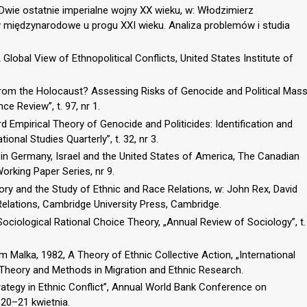
Dwie ostatnie imperialne wojny XX wieku, w: Włodzimierz
ory międzynarodowe u progu XXI wieku. Analiza problemów i studia
 Global View of Ethnopolitical Conflicts, United States Institute of
rom the Holocaust? Assessing Risks of Genocide and Political Mas
e Review”, t. 97, nr 1.
d Empirical Theory of Genocide and Politicides: Identification and
nal Studies Quarterly”, t. 32, nr 3.
in Germany, Israel and the United States of America, The Canadian
rking Paper Series, nr 9.
ory and the Study of Ethnic and Race Relations, w: John Rex, David
Relations, Cambridge University Press, Cambridge.
ociological Rational Choice Theory, „Annual Review of Sociology”, t.
Malka, 1982, A Theory of Ethnic Collective Action, „International
e: Theory and Methods in Migration and Ethnic Research.
rategy in Ethnic Conflict”, Annual World Bank Conference on
20–21 kwietnia.