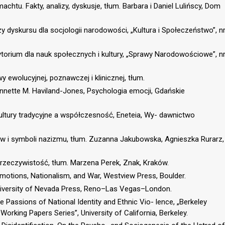
htu. Fakty, analizy, dyskusje, tłum. Barbara i Daniel Lulińscy, Dom
y dyskursu dla socjologii narodowości, „Kultura i Społeczeństwo”, n
ytorium dla nauk społecznych i kultury, „Sprawy Narodowościowe”, n
y ewolucyjnej, poznawczej i klinicznej, tłum.
nnette M. Haviland-Jones, Psychologia emocji, Gdańskie
Kultury tradycyjne a współczesność, Eneteia, Wy- dawnictwo
ów i symboli nazizmu, tłum. Zuzanna Jakubowska, Agnieszka Rurarz,
 rzeczywistość, tłum. Marzena Perek, Znak, Kraków.
motions, Nationalism, and War, Westview Press, Boulder.
 University of Nevada Press, Reno–Las Vegas–London.
Passions of National Identity and Ethnic Vio- lence, „Berkeley
orking Papers Series”, University of California, Berkeley.