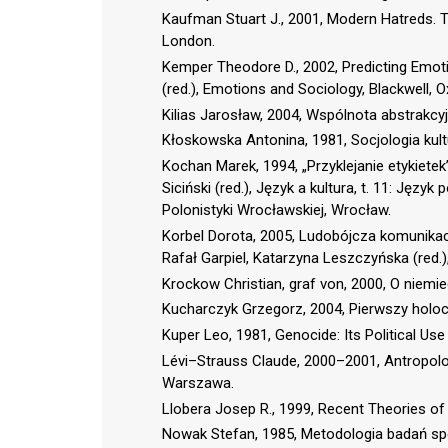
Kaufman Stuart J., 2001, Modern Hatreds. Th
London.
Kemper Theodore D., 2002, Predicting Emo
(red.), Emotions and Sociology, Blackwell, O
Kilias Jarosław, 2004, Wspólnota abstrakcy
Kłoskowska Antonina, 1981, Socjologia kul
Kochan Marek, 1994, „Przyklejanie etykietek
Siciński (red.), Język a kultura, t. 11: Języ
Polonistyki Wrocławskiej, Wrocław.
Korbel Dorota, 2005, Ludobójcza komunika
Rafał Garpiel, Katarzyna Leszczyńska (red.
Krockow Christian, graf von, 2000, O niem
Kucharczyk Grzegorz, 2004, Pierwszy holo
Kuper Leo, 1981, Genocide: Its Political Us
Lévi–Strauss Claude, 2000–2001, Antropolog
Warszawa.
Llobera Josep R., 1999, Recent Theories of N
Nowak Stefan, 1985, Metodologia badań s