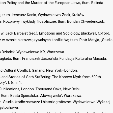
ation Policy and the Murder of the European Jews, tłum. Belinda
u, tłum. Ireneusz Kania, Wydawnictwo Znak, Kraków.
e. Rozprawy i wykłady filozoficzne, tłum. Bohdan Chwedeńczuk,
w: Jack Barbalet (red.), Emotions and Sociology, Blackwell, Oxford.
 w czasie nierozwiązywalnych konfliktów, tłum. Piotr Matyja, „Studia
am Dziadek, Wydawnictwo KR, Warszawa.
łada, tłum. Franciszek Jaszuński, Fundacja Kulturalna Masada,
nd Cultural Conflict, Garland, New York–London.
ion and Stories of Serb Suffering: The Kosovo Myth from 600th
y”, t. 6, nr 1.
e Publications, London, Thousand Oaks, New Delhi.
 tłum. Beata Spieralska, „Mówią wieki”, Warszawa.
e. Studia źródłoznawcze i historiograficzne, Wydawnictwo Wyższej
zęstochowa.