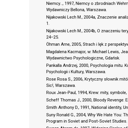
Niemcy…, 1997, Niemcy o zbrodniach Wehrmac
Wydawniczy Bellona, Warszawa.
Nijakowski Lech M., 2004a, Znaczenie analiz
1.
Nijakowski Lech M., 2004b, O znaczeniu ter
24–25.
Öhman Arne, 2005, Strach i lęk z perspektyw
Magdalena Kacmajor, w: Michael Lewis, Jea
Wydawnictwo Psychologiczne, Gdańsk.
Pankalla Andrzej, 2000, Psychologia mitu. 
Psychologii i Kultury, Warszawa.
Rose Rosa S., 2006, Krytyczny słownik mit
Sic!, Warszawa.
Roux Jean-Paul, 1994, Krew: mity, symbole,
Scheff Thomas J., 2000, Bloody Revenge: E
Smith Anthony D., 1991, National identity,
Suny Ronald G., 2004, Why We Hate You: The 
Program in Soviet and Post-Soviet Studies. W