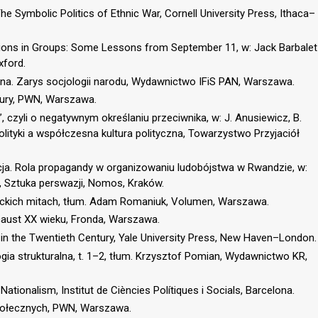
e Symbolic Politics of Ethnic War, Cornell University Press, Ithaca–
tions in Groups: Some Lessons from September 11, w: Jack Barbalet
xford.
jna. Zarys socjologii narodu, Wydawnictwo IFiS PAN, Warszawa.
tury, PWN, Warszawa.
”, czyli o negatywnym określaniu przeciwnika, w: J. Anusiewicz, B.
k polityki a współczesna kultura polityczna, Towarzystwo Przyjaciół
cja. Rola propagandy w organizowaniu ludobójstwa w Rwandzie, w:
), Sztuka perswazji, Nomos, Kraków.
ieckich mitach, tłum. Adam Romaniuk, Volumen, Warszawa.
caust XX wieku, Fronda, Warszawa.
e in the Twentieth Century, Yale University Press, New Haven–London.
ia strukturalna, t. 1–2, tłum. Krzysztof Pomian, Wydawnictwo KR,
ationalism, Institut de Ciències Polítiques i Socials, Barcelona.
połecznych, PWN, Warszawa.