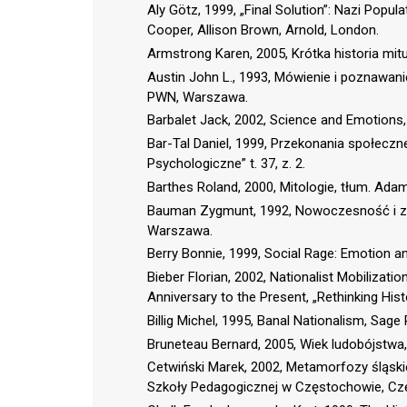
Aly Götz, 1999, „Final Solution”: Nazi Popul
Cooper, Allison Brown, Arnold, London.
Armstrong Karen, 2005, Krótka historia mit
Austin John L., 1993, Mówienie i poznawani
PWN, Warszawa.
Barbalet Jack, 2002, Science and Emotions, 
Bar-Tal Daniel, 1999, Przekonania społeczne
Psychologiczne” t. 37, z. 2.
Barthes Roland, 2000, Mitologie, tłum. Ad
Bauman Zygmunt, 1992, Nowoczesność i zag
Warszawa.
Berry Bonnie, 1999, Social Rage: Emotion a
Bieber Florian, 2002, Nationalist Mobilizat
Anniversary to the Present, „Rethinking Histor
Billig Michel, 1995, Banal Nationalism, Sag
Bruneteau Bernard, 2005, Wiek ludobójstwa,
Cetwiński Marek, 2002, Metamorfozy śląski
Szkoły Pedagogicznej w Częstochowie, C