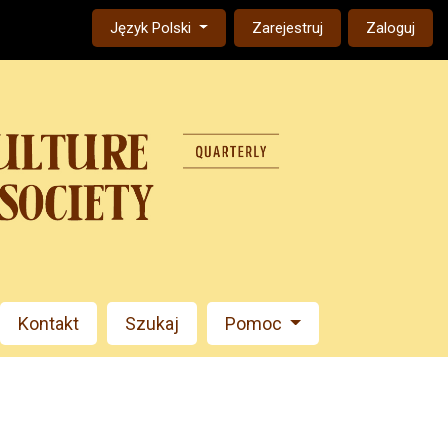
Change the language. The current language is:
Język Polski
Zarejestruj
Zaloguj
Kontakt
Szukaj
Pomoc