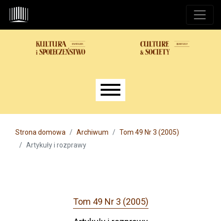
Przejdź do głównego menu
Przejdź do sekcji głównej
Przejdź do stopki
Main menu
Strona domowa
Archiwum
Tom 49 Nr 3 (2005)
Artykuły i rozprawy
Tom 49 Nr 3 (2005)