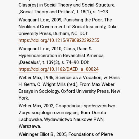
Class(es) in Social Theory and Social Structure,
„Social Theory and Politics”, t. 18(1), s. 1–23.
Wacquant Loïc, 2009, Punishing the Poor: The
Neoliberal Government of Social Insecurity, Duke
University Press, Durham, NC. DOI:
https://doi.org/10.1215/9780822392255
Wacquant Loïc, 2010, Class, Race &
Hyperincarceration in Revanchist America,
„Daedalus”, t. 139(3), s. 74–90. DOI:
https://doi.org/10.1162/DAED_a_00024
Weber Max, 1946, Science as a Vocation, w: Hans
H. Gerth, C. Wright Mills (red.), From Max Weber:
Essays in Sociology, Oxford University Press, New
York.
Weber Max, 2002, Gospodarka i społeczeństwo.
Zarys socjologii rozumiejącej, tłum. Dorota
Lachowska, Wydawnictwo Naukowe PWN,
Warszawa.
Weininger Elliot B., 2005, Foundations of Pierre