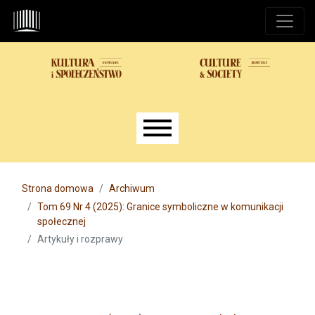
Przejdź do głównego menu
Przejdź do sekcji głównej
Przejdź do stopki
Main menu
Strona domowa
Archiwum
Tom 69 Nr 4 (2025): Granice symboliczne w komunikacji
społecznej
Artykuły i rozprawy