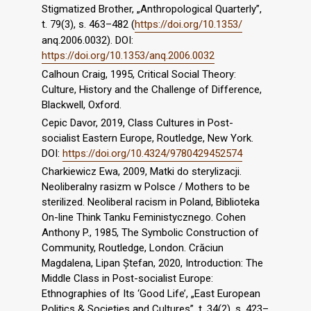
Stigmatized Brother, „Anthropological Quarterly”,
t. 79(3), s. 463–482 (
https://doi.org/10.1353/
anq.2006.0032). DOI:
https://doi.org/10.1353/anq.2006.0032
Calhoun Craig, 1995, Critical Social Theory:
Culture, History and the Challenge of Difference,
Blackwell, Oxford.
Cepic Davor, 2019, Class Cultures in Post-
socialist Eastern Europe, Routledge, New York.
DOI:
https://doi.org/10.4324/9780429452574
Charkiewicz Ewa, 2009, Matki do sterylizacji.
Neoliberalny rasizm w Polsce / Mothers to be
sterilized. Neoliberal racism in Poland, Biblioteka
On-line Think Tanku Feministycznego. Cohen
Anthony P., 1985, The Symbolic Construction of
Community, Routledge, London. Crăciun
Magdalena, Lipan Ștefan, 2020, Introduction: The
Middle Class in Post-socialist Europe:
Ethnographies of Its ‘Good Life’, „East European
Politics & Societies and Cultures”, t. 34(2), s. 423–