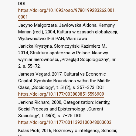
DOI:
https://doi.org/10.1093/oso/9780199283262.001.
0001
Jacyno Małgorzata, Jawłowska Aldona, Kempny
Marian (red.), 2004, Kultura w czasach globalizacji,
Wydawnictwo IFiS PAN, Warszawa.
Janicka Krystyna, Słomczyński Kazimierz M.,
2014, Struktura społeczna w Polsce: klasowy
wymiar nierówności, „Przegląd Socjologiczny”, nr
2, s. 55–72.
Jarness Vegard, 2017, Cultural vs Economic
Capital: Symbolic Boundaries within the Middle
Class, „Sociology”, t. 51(2), s. 357–373. DOI:
https://doi.org/10.1177/0038038515596909
Jenkins Richard, 2000, Categorization: Identity,
Social Process and Epistemology, „Current
Sociology”, t. 48(3), s. 7–25. DOI:
https://doi.org/10.1177/0011392100048003003
Kulas Piotr, 2016, Rozmowy o inteligencji, Scholar,