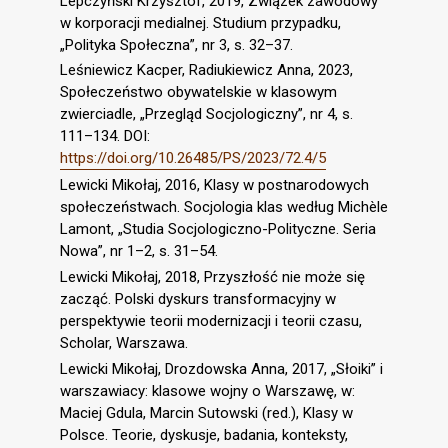
Lepczyński Krzysztof, 2019, Związek zawodowy
w korporacji medialnej. Studium przypadku,
„Polityka Społeczna”, nr 3, s. 32–37.
Leśniewicz Kacper, Radiukiewicz Anna, 2023,
Społeczeństwo obywatelskie w klasowym
zwierciadle, „Przegląd Socjologiczny”, nr 4, s.
111–134. DOI:
https://doi.org/10.26485/PS/2023/72.4/5
Lewicki Mikołaj, 2016, Klasy w postnarodowych
społeczeństwach. Socjologia klas według Michèle
Lamont, „Studia Socjologiczno-Polityczne. Seria
Nowa”, nr 1–2, s. 31–54.
Lewicki Mikołaj, 2018, Przyszłość nie może się
zacząć. Polski dyskurs transformacyjny w
perspektywie teorii modernizacji i teorii czasu,
Scholar, Warszawa.
Lewicki Mikołaj, Drozdowska Anna, 2017, „Słoiki” i
warszawiacy: klasowe wojny o Warszawę, w:
Maciej Gdula, Marcin Sutowski (red.), Klasy w
Polsce. Teorie, dyskusje, badania, konteksty,