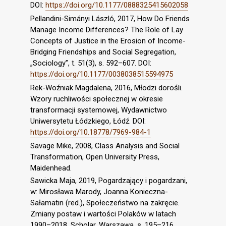
DOI:
https://doi.org/10.1177/0888325415602058
Pellandini-Simányi László, 2017, How Do Friends
Manage Income Differences? The Role of Lay
Concepts of Justice in the Erosion of Income-
Bridging Friendships and Social Segregation,
„Sociology”, t. 51(3), s. 592–607. DOI:
https://doi.org/10.1177/0038038515594975
Rek-Woźniak Magdalena, 2016, Młodzi dorośli.
Wzory ruchliwości społecznej w okresie
transformacji systemowej, Wydawnictwo
Uniwersytetu Łódzkiego, Łódź. DOI:
https://doi.org/10.18778/7969-984-1
Savage Mike, 2008, Class Analysis and Social
Transformation, Open University Press,
Maidenhead.
Sawicka Maja, 2019, Pogardzający i pogardzani,
w: Mirosława Marody, Joanna Konieczna-
Sałamatin (red.), Społeczeństwo na zakręcie.
Zmiany postaw i wartości Polaków w latach
1990–2018, Scholar, Warszawa, s. 195–216.