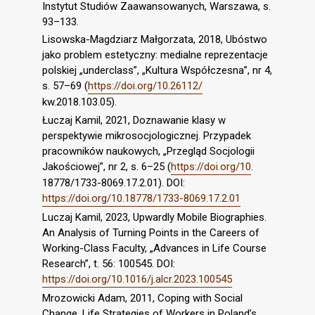
Instytut Studiów Zaawansowanych, Warszawa, s.
93–133.
Lisowska-Magdziarz Małgorzata, 2018, Ubóstwo
jako problem estetyczny: medialne reprezentacje
polskiej „underclass”, „Kultura Współczesna”, nr 4,
s. 57–69 (
https://doi.org/10.26112/
kw.2018.103.05).
Łuczaj Kamil, 2021, Doznawanie klasy w
perspektywie mikrosocjologicznej. Przypadek
pracowników naukowych, „Przegląd Socjologii
Jakościowej”, nr 2, s. 6–25 (
https://doi.org/10
.
18778/1733-8069.17.2.01). DOI:
https://doi.org/10.18778/1733-8069.17.2.01
Luczaj Kamil, 2023, Upwardly Mobile Biographies.
An Analysis of Turning Points in the Careers of
Working-Class Faculty, „Advances in Life Course
Research”, t. 56: 100545. DOI:
https://doi.org/10.1016/j.alcr.2023.100545
Mrozowicki Adam, 2011, Coping with Social
Change. Life Strategies of Workers in Poland’s