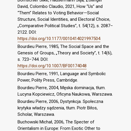
Bornschier Silke, Häusermann Silja, Zollinger
David, Colombo Claudio, 2021, How “Us” and
“Them” Relates to Voting Behavior—Social
Structure, Social Identities, and Electoral Choice,
„Comparative Political Studies”, t. 54(12), s. 2087–
2122. DOI:
https://doi.org/10.1177/0010414021997504
Bourdieu Pierre, 1985, The Social Space and the
Genesis of Groups, „Theory and Society”, t. 14(6),
s. 723–744. DOI:
https://doi.org/10.1007/BF00174048
Bourdieu Pierre, 1991, Language and Symbolic
Power, Polity Press, Cambridge.
Bourdieu Pierre, 2004, Męska dominacja, tłum.
Lucyna Kopciewicz, Oficyna Naukowa, Warszawa.
Bourdieu Pierre, 2006, Dystynkcja. Społeczna
krytyka władzy sądzenia, tłum. Piotr Biłos,
Scholar, Warszawa.
Buchowski Michał, 2006, The Specter of
Orientalism in Europe: From Exotic Other to