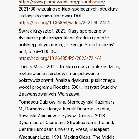
https://www.pismowidok.org/pl/archiwum/
2021/30-wizualnosc-klas-spolecznych-struktury-
i-relacje/roznica-klasowa). DOI:
https://doi.org/10.36854/widok/2021.30.2414
Świrek Krzysztof, 2023, Klasy społeczne w
dyskursie publicznym: klasa średnia i pasaże
polskiej polityczności, „Przegląd Socjologiczny”,
nr 4, s. 83–110. DOI:
https://doi.org/10.26485/PS/2023/72.4/4
Theiss Maria, 2019, Troska o nasze polskie dzieci,
rozleniwianie nierobów i manipulowanie
pokrzywdzonymi. Analiza dyskursu publicznego
wokół programu Rodzina 500+, Instytut Studiów
Zaawansowanych, Warszawa.
Tomescu-Dubrow Irina, Słomczyński Kazimierz
M., Domański Henryk, Kjerulf Dubrow Joshua,
Sawiński Zbigniew, Przybysz Dariusz, 2018,
Dynamics of Class and Stratification in Poland,
Central European University Press, Budapest.
Wacquant Loïc, 1991, Making Class: The Middle