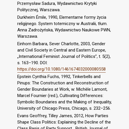
Przemysław Sadura, Wydawnictwo Krytyki
Politycznej, Warszawa.
Durkheim Émile, 1990, Elementarne formy życia
religijnego. System totemiczny w Australii, tłum.
Anna Zadrożyńska, Wydawnictwo Naukowe PWN,
Warszawa.
Einhorn Barbara, Sever Charlotte, 2003, Gender
and Civil Society in Central and Eastern Europe,
„International Feminist Journal of Politics”, t. 5(2),
s. 163–190. DOI:
https://doi.org/10.1080/1461674032000080558
Epstein Cynthia Fuchs, 1992, Tinkerbells and
Pinups: The Construction and Reconstruction of
Gender Boundaries at Work, w: Michèle Lamont,
Marcel Fournier (red.), Cultivating Differences:
Symbolic Boundaries and the Making of Inequality,
University of Chicago Press, Chicago, s. 232–256.
Evans Geoffrey, Tilley James, 2012, How Parties
Shape Class Politics: Explaining the Decline of the
Class Basis of Party Support, „British Journal of