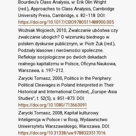
Bourdieu’s Class Analysis, w: Erik Olin Wright
(red.), Approaches to Class Analysis, Cambridge
University Press, Cambridge, s. 82–118. DOI:
https://doi.org/10.1017/CBO9780511488900.005
Woźniak Wojciech, 2010, Zwalczanie ubóstwa czy
zwalczanie ubogich? O wizerunku biednego w
polskim dyskursie publicznym, w: Piotr Żuk (red.),
Podziały klasowe i nierówności społeczne.
Refleksje socjologiczne po dwóch dekadach
realnego kapitalizmu w Polsce, Oficyna Naukowa,
Warszawa, s. 197–212.
Zarycki Tomasz, 2000, Politics in the Periphery:
Political Cleavages in Poland Interpreted in Their
Historical and International Context, „Europe-Asia
Studies”, t. 52(5), s. 851–873. DOI:
https://doi.org/10.1080/713663091
Zarycki Tomasz, 2008, Kapitał kulturowy.
Inteligencja w Polsce i w Rosji, Wydawnictwo
Uniwersytetu Warszawskiego, Warszawa. DOI:
https://doi.org/10.31338/uw.9788323517016