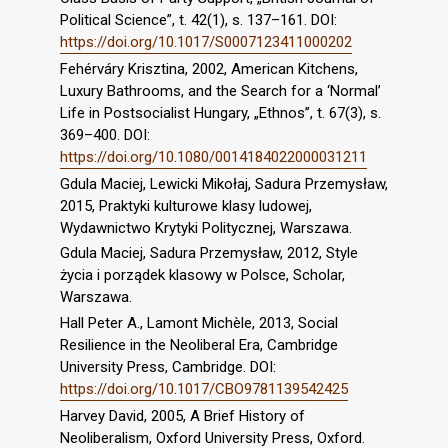
Political Science”, t. 42(1), s. 137–161. DOI:
https://doi.org/10.1017/S0007123411000202
Fehérváry Krisztina, 2002, American Kitchens,
Luxury Bathrooms, and the Search for a ‘Normal’
Life in Postsocialist Hungary, „Ethnos”, t. 67(3), s.
369–400. DOI:
https://doi.org/10.1080/0014184022000031211
Gdula Maciej, Lewicki Mikołaj, Sadura Przemysław,
2015, Praktyki kulturowe klasy ludowej,
Wydawnictwo Krytyki Politycznej, Warszawa.
Gdula Maciej, Sadura Przemysław, 2012, Style
życia i porządek klasowy w Polsce, Scholar,
Warszawa.
Hall Peter A., Lamont Michèle, 2013, Social
Resilience in the Neoliberal Era, Cambridge
University Press, Cambridge. DOI:
https://doi.org/10.1017/CBO9781139542425
Harvey David, 2005, A Brief History of
Neoliberalism, Oxford University Press, Oxford.