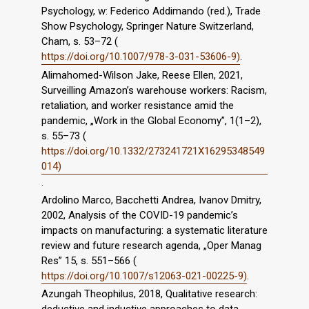
Psychology, w: Federico Addimando (red.), Trade
Show Psychology, Springer Nature Switzerland,
Cham, s. 53–72 (
https://doi.org/10.1007/978-3-031-53606-9)
.
Alimahomed-Wilson Jake, Reese Ellen, 2021,
Surveilling Amazon’s warehouse workers: Racism,
retaliation, and worker resistance amid the
pandemic, „Work in the Global Economy”, 1(1–2),
s. 55–73 (
https://doi.org/10.1332/273241721X16295348549
014)
.
Ardolino Marco, Bacchetti Andrea, Ivanov Dmitry,
2002, Analysis of the COVID-19 pandemic’s
impacts on manufacturing: a systematic literature
review and future research agenda, „Oper Manag
Res” 15, s. 551–566 (
https://doi.org/10.1007/s12063-021-00225-9)
.
Azungah Theophilus, 2018, Qualitative research: