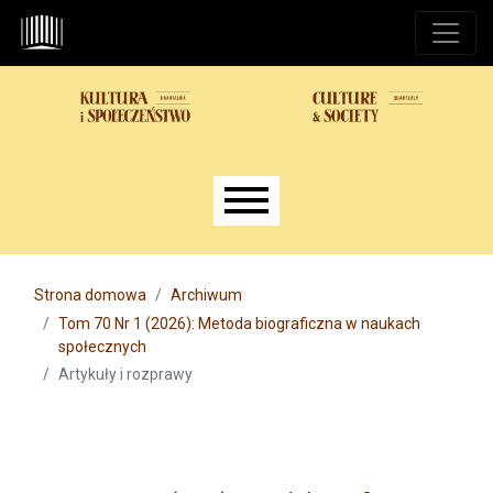
Przejdź do głównego menu
Przejdź do sekcji głównej
Przejdź do stopki
Main menu
Strona domowa
Archiwum
Tom 70 Nr 1 (2026): Metoda biograficzna w naukach
społecznych
Artykuły i rozprawy