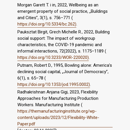
Morgan Garett T. i in, 2022, Wellbeing as an
emergent property of social practice, „Buildings
and Cities”, 3(1), s. 756–771 (
https://doi.org/10.5334/bc.262)
.
Pauksztat Birgit, Grech Michelle R., 2022, Building
social support: The impact of workgroup
characteristics, the COVID-19 pandemic and
informal interactions, 72(2022), s. 1175–1189 (
https://doi.org/10.3233/WOR-220020)
.
Putnam, Robert D., 1995, Bowling alone: America’s
declining social capital, „Journal of Democracy”,
6(1), s. 65–78 (
https://doi.org/10.1353/jod.1995.0002)
.
Radhakrishnan Anjana Gigi, 2023, Flexibility
Approaches for Manufacturing Production
Workers. Manufacturing Institute (
https://themanufacturinginstitute.org/wp-
content/uploads/2023/12/Flexibility-White-
Paper.pdf