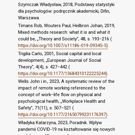
Szymczak Władysław, 2018, Podstawy statystyki
dla psychologów: podręcznik akademicki, Difin,
Warszawa.
Timans Rob, Wouters Paul, Heilbron Johan, 2019,
Mixed methods research: what it is and what it
could be, „Theory and Society”, 48, s. 193–216 (
https://doi.org/10.1007/s11186-019-09345-5)
.
Trigilia Carlo, 2001, Social capital and local
development, „European Journal of Social
Theory”, 4(4), s. 427–442 (
https://doi.org/10.1177/13684310122225244)
.
Wells John i in., 2023, A systematic review of the
impact of remote working referenced to the
concept of work–life flow on physical and
psychological health, „Workplace Health and
Safety”, 71(11), s. 507–521 (
https://doi.org/10.1177/21650799231176397)
.
Władyka Katarzyna, 2023, Poradnik. Wpływ
pandemii COVID-19 na kształtowanie się nowych