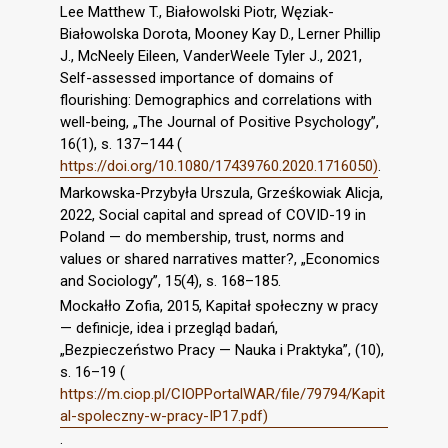
Lee Matthew T., Białowolski Piotr, Węziak-
Białowolska Dorota, Mooney Kay D., Lerner Phillip
J., McNeely Eileen, VanderWeele Tyler J., 2021,
Self-assessed importance of domains of
flourishing: Demographics and correlations with
well-being, „The Journal of Positive Psychology”,
16(1), s. 137–144 (
https://doi.org/10.1080/17439760.2020.1716050)
.
Markowska-Przybyła Urszula, Grześkowiak Alicja,
2022, Social capital and spread of COVID-19 in
Poland — do membership, trust, norms and
values or shared narratives matter?, „Economics
and Sociology”, 15(4), s. 168–185.
Mockałło Zofia, 2015, Kapitał społeczny w pracy
— definicje, idea i przegląd badań,
„Bezpieczeństwo Pracy — Nauka i Praktyka”, (10),
s. 16–19 (
https://m.ciop.pl/CIOPPortalWAR/file/79794/Kapit
al-spoleczny-w-pracy-IP17.pdf)
.