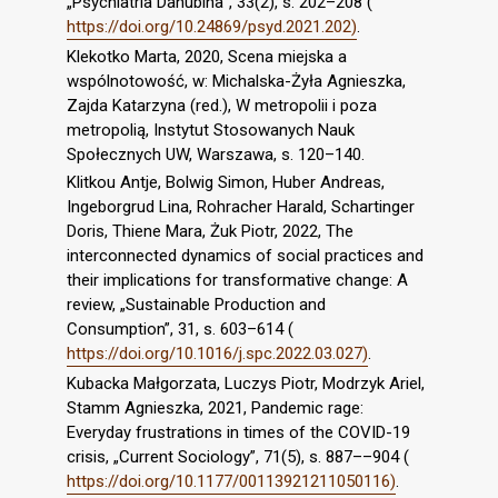
„Psychiatria Danubina”, 33(2), s. 202–208 (
https://doi.org/10.24869/psyd.2021.202)
.
Klekotko Marta, 2020, Scena miejska a
wspólnotowość, w: Michalska-Żyła Agnieszka,
Zajda Katarzyna (red.), W metropolii i poza
metropolią, Instytut Stosowanych Nauk
Społecznych UW, Warszawa, s. 120–140.
Klitkou Antje, Bolwig Simon, Huber Andreas,
Ingeborgrud Lina, Rohracher Harald, Schartinger
Doris, Thiene Mara, Żuk Piotr, 2022, The
interconnected dynamics of social practices and
their implications for transformative change: A
review, „Sustainable Production and
Consumption”, 31, s. 603–614 (
https://doi.org/10.1016/j.spc.2022.03.027)
.
Kubacka Małgorzata, Luczys Piotr, Modrzyk Ariel,
Stamm Agnieszka, 2021, Pandemic rage:
Everyday frustrations in times of the COVID-19
crisis, „Current Sociology”, 71(5), s. 887––904 (
https://doi.org/10.1177/00113921211050116)
.