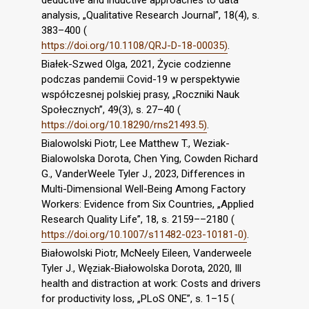
deductive and inductive approaches to data
analysis, „Qualitative Research Journal”, 18(4), s.
383–400 (
https://doi.org/10.1108/QRJ-D-18-00035)
.
Białek-Szwed Olga, 2021, Życie codzienne
podczas pandemii Covid-19 w perspektywie
współczesnej polskiej prasy, „Roczniki Nauk
Społecznych”, 49(3), s. 27–40 (
https://doi.org/10.18290/rns21493.5)
.
Bialowolski Piotr, Lee Matthew T., Weziak-
Bialowolska Dorota, Chen Ying, Cowden Richard
G., VanderWeele Tyler J., 2023, Differences in
Multi-Dimensional Well-Being Among Factory
Workers: Evidence from Six Countries, „Applied
Research Quality Life”, 18, s. 2159––2180 (
https://doi.org/10.1007/s11482-023-10181-0)
.
Białowolski Piotr, McNeely Eileen, Vanderweele
Tyler J., Węziak-Białowolska Dorota, 2020, Ill
health and distraction at work: Costs and drivers
for productivity loss, „PLoS ONE”, s. 1–15 (