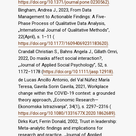
https://doi.org/10.1371/journal.pone.0230562)
.
Bingham, Andrea J., 2023, From Data
Management to Actionable Findings: A Five-
Phase Process of Qualitative Data Analysis,
„International Journal of Qualitative Methods”,
22(April), s. 1–11 (
https://doi.org/10.1177/16094069231183620)
.
Crandall Christian S., Bahns Angela J., Gillath Omri,
2022, Do masks affect social interaction?,
„Journal of Applied Social Psychology”, 52, s.
1172–1178 (
https://doi.org/10.1111/jasp.12918)
.
de Lucas Ancillo Antonio, del Val Núñez María
Teresa, Gavrila Sorin Gavrila, 2021, Workplace
change within the COVID-19 context: a grounded
theory approach, „Economic Research—
Ekonomska Istrazivanja”, 34(1), s. 2297–2316 (
https://doi.org/10.1080/1331677X.2020.1862689)
.
Dirks Kurt, Ferrin Donald, 2002, Trust in leadership:
Meta-analytic findings and implications for
research and practice, „Journal of Applied