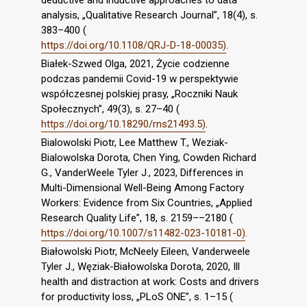
deductive and inductive approaches to data
analysis, „Qualitative Research Journal”, 18(4), s.
383–400 (
https://doi.org/10.1108/QRJ-D-18-00035)
.
Białek-Szwed Olga, 2021, Życie codzienne
podczas pandemii Covid-19 w perspektywie
współczesnej polskiej prasy, „Roczniki Nauk
Społecznych”, 49(3), s. 27–40 (
https://doi.org/10.18290/rns21493.5)
.
Bialowolski Piotr, Lee Matthew T., Weziak-
Bialowolska Dorota, Chen Ying, Cowden Richard
G., VanderWeele Tyler J., 2023, Differences in
Multi-Dimensional Well-Being Among Factory
Workers: Evidence from Six Countries, „Applied
Research Quality Life”, 18, s. 2159––2180 (
https://doi.org/10.1007/s11482-023-10181-0)
.
Białowolski Piotr, McNeely Eileen, Vanderweele
Tyler J., Węziak-Białowolska Dorota, 2020, Ill
health and distraction at work: Costs and drivers
for productivity loss, „PLoS ONE”, s. 1–15 (