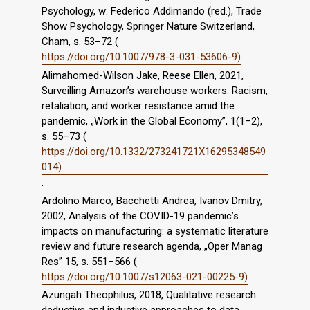
Psychology, w: Federico Addimando (red.), Trade
Show Psychology, Springer Nature Switzerland,
Cham, s. 53–72 (
https://doi.org/10.1007/978-3-031-53606-9)
.
Alimahomed-Wilson Jake, Reese Ellen, 2021,
Surveilling Amazon’s warehouse workers: Racism,
retaliation, and worker resistance amid the
pandemic, „Work in the Global Economy”, 1(1–2),
s. 55–73 (
https://doi.org/10.1332/273241721X16295348549
014)
.
Ardolino Marco, Bacchetti Andrea, Ivanov Dmitry,
2002, Analysis of the COVID-19 pandemic’s
impacts on manufacturing: a systematic literature
review and future research agenda, „Oper Manag
Res” 15, s. 551–566 (
https://doi.org/10.1007/s12063-021-00225-9)
.
Azungah Theophilus, 2018, Qualitative research: