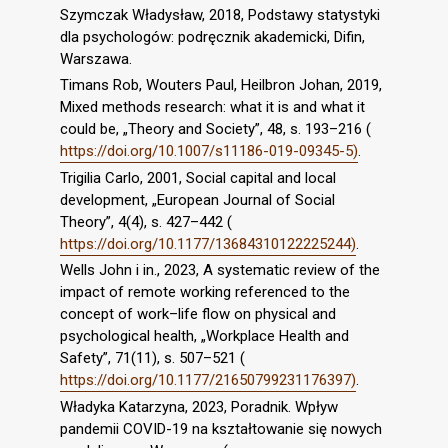
Szymczak Władysław, 2018, Podstawy statystyki
dla psychologów: podręcznik akademicki, Difin,
Warszawa.
Timans Rob, Wouters Paul, Heilbron Johan, 2019,
Mixed methods research: what it is and what it
could be, „Theory and Society”, 48, s. 193–216 (
https://doi.org/10.1007/s11186-019-09345-5)
.
Trigilia Carlo, 2001, Social capital and local
development, „European Journal of Social
Theory”, 4(4), s. 427–442 (
https://doi.org/10.1177/13684310122225244)
.
Wells John i in., 2023, A systematic review of the
impact of remote working referenced to the
concept of work–life flow on physical and
psychological health, „Workplace Health and
Safety”, 71(11), s. 507–521 (
https://doi.org/10.1177/21650799231176397)
.
Władyka Katarzyna, 2023, Poradnik. Wpływ
pandemii COVID-19 na kształtowanie się nowych