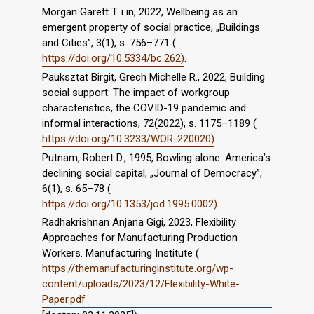
Morgan Garett T. i in, 2022, Wellbeing as an
emergent property of social practice, „Buildings
and Cities”, 3(1), s. 756–771 (
https://doi.org/10.5334/bc.262)
.
Pauksztat Birgit, Grech Michelle R., 2022, Building
social support: The impact of workgroup
characteristics, the COVID-19 pandemic and
informal interactions, 72(2022), s. 1175–1189 (
https://doi.org/10.3233/WOR-220020)
.
Putnam, Robert D., 1995, Bowling alone: America’s
declining social capital, „Journal of Democracy”,
6(1), s. 65–78 (
https://doi.org/10.1353/jod.1995.0002)
.
Radhakrishnan Anjana Gigi, 2023, Flexibility
Approaches for Manufacturing Production
Workers. Manufacturing Institute (
https://themanufacturinginstitute.org/wp-
content/uploads/2023/12/Flexibility-White-
Paper.pdf