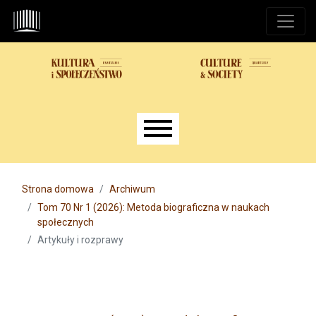
Przejdź do głównego menu
Przejdź do sekcji głównej
Przejdź do stopki
Main menu
Strona domowa
Archiwum
Tom 70 Nr 1 (2026): Metoda biograficzna w naukach
społecznych
Artykuły i rozprawy