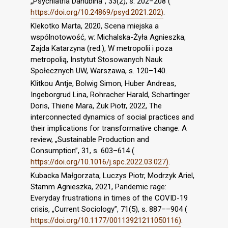
„Psychiatria Danubina”, 33(2), s. 202–208 (
https://doi.org/10.24869/psyd.2021.202)
.
Klekotko Marta, 2020, Scena miejska a
wspólnotowość, w: Michalska-Żyła Agnieszka,
Zajda Katarzyna (red.), W metropolii i poza
metropolią, Instytut Stosowanych Nauk
Społecznych UW, Warszawa, s. 120–140.
Klitkou Antje, Bolwig Simon, Huber Andreas,
Ingeborgrud Lina, Rohracher Harald, Schartinger
Doris, Thiene Mara, Żuk Piotr, 2022, The
interconnected dynamics of social practices and
their implications for transformative change: A
review, „Sustainable Production and
Consumption”, 31, s. 603–614 (
https://doi.org/10.1016/j.spc.2022.03.027)
.
Kubacka Małgorzata, Luczys Piotr, Modrzyk Ariel,
Stamm Agnieszka, 2021, Pandemic rage:
Everyday frustrations in times of the COVID-19
crisis, „Current Sociology”, 71(5), s. 887––904 (
https://doi.org/10.1177/00113921211050116)
.