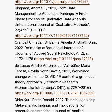
https://doi.org/10.1371/journal.pone.0230562)
.
Bingham, Andrea J., 2023, From Data
Management to Actionable Findings: A Five-
Phase Process of Qualitative Data Analysis,
„International Journal of Qualitative Methods”,
22(April), s. 1–11 (
https://doi.org/10.1177/16094069231183620)
.
Crandall Christian S., Bahns Angela J., Gillath Omri,
2022, Do masks affect social interaction?,
„Journal of Applied Social Psychology”, 52, s.
1172–1178 (
https://doi.org/10.1111/jasp.12918)
.
de Lucas Ancillo Antonio, del Val Núñez María
Teresa, Gavrila Sorin Gavrila, 2021, Workplace
change within the COVID-19 context: a grounded
theory approach, „Economic Research—
Ekonomska Istrazivanja”, 34(1), s. 2297–2316 (
https://doi.org/10.1080/1331677X.2020.1862689)
.
Dirks Kurt, Ferrin Donald, 2002, Trust in leadership:
Meta-analytic findings and implications for
research and practice, „Journal of Applied