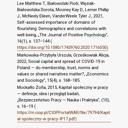
Lee Matthew T., Białowolski Piotr, Węziak-
Białowolska Dorota, Mooney Kay D., Lerner Phillip
J., McNeely Eileen, VanderWeele Tyler J., 2021,
Self-assessed importance of domains of
flourishing: Demographics and correlations with
well-being, „The Journal of Positive Psychology”,
16(1), s. 137–144 (
https://doi.org/10.1080/17439760.2020.1716050)
.
Markowska-Przybyła Urszula, Grześkowiak Alicja,
2022, Social capital and spread of COVID-19 in
Poland — do membership, trust, norms and
values or shared narratives matter?, „Economics
and Sociology”, 15(4), s. 168–185.
Mockałło Zofia, 2015, Kapitał społeczny w pracy
— definicje, idea i przegląd badań,
„Bezpieczeństwo Pracy — Nauka i Praktyka”, (10),
s. 16–19 (
https://m.ciop.pl/CIOPPortalWAR/file/79794/Kapit
al-spoleczny-w-pracy-IP17.pdf)
.