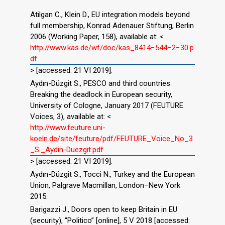
Atilgan C., Klein D., EU integration models beyond
full membership, Konrad Adenauer Stiftung, Berlin
2006 (Working Paper, 158), available at: <
http://www.kas.de/wf/doc/kas_8414−544−2−30.p
df
> [accessed: 21 VI 2019].
Aydın-Düzgit S., PESCO and third countries.
Breaking the deadlock in European security,
University of Cologne, January 2017 (FEUTURE
Voices, 3), available at: <
http://www.feuture.uni-
koeln.de/site/feuture/pdf/FEUTURE_Voice_No_3
_S._Aydin-Duezgit.pdf
> [accessed: 21 VI 2019].
Aydın-Düzgit S., Tocci N., Turkey and the European
Union, Palgrave Macmillan, London–New York
2015.
Barigazzi J., Doors open to keep Britain in EU
(security), “Politico” [online], 5 V 2018 [accessed: