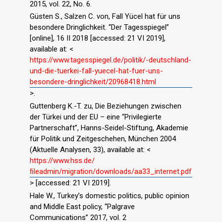
2015, vol. 22, No. 6.
Güsten S., Salzen C. von, Fall Yücel hat für uns
besondere Dringlichkeit. “Der Tagesspiegel”
[online], 16 II 2018 [accessed: 21 VI 2019],
available at: <
https://www.tagesspiegel.de/politik/-deutschland-
und-die-tuerkei-fall-yuecel-hat-fuer-uns-
besondere-dringlichkeit/20968418.html
>.
Guttenberg K.-T. zu, Die Beziehungen zwischen
der Türkei und der EU – eine “Privilegierte
Partnerschaft”, Hanns-Seidel-Stiftung, Akademie
für Politik und Zeitgeschehen, München 2004
(Aktuelle Analysen, 33), available at: <
https://www.hss.de/
ﬁleadmin/migration/downloads/aa33_internet.pdf
> [accessed: 21 VI 2019].
Hale W., Turkey’s domestic politics, public opinion
and Middle East policy, “Palgrave
Communications” 2017, vol. 2