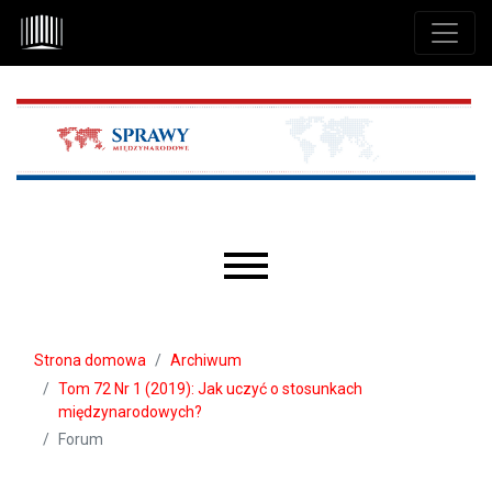
Przejdź do głównego menu
Przejdź do sekcji głównej
Przejdź do stopki
Main menu
Strona domowa
Archiwum
Tom 72 Nr 1 (2019): Jak uczyć o stosunkach
międzynarodowych?
Forum