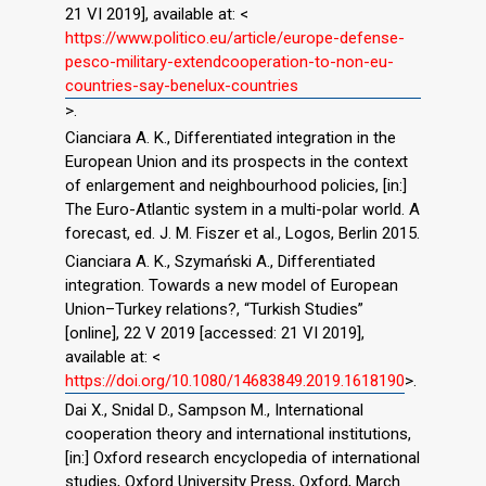
21 VI 2019], available at: <
https://www.politico.eu/article/europe-defense-
pesco-military-extendcooperation-to-non-eu-
countries-say-benelux-countries
>.
Cianciara A. K., Differentiated integration in the
European Union and its prospects in the context
of enlargement and neighbourhood policies, [in:]
The Euro-Atlantic system in a multi-polar world. A
forecast, ed. J. M. Fiszer et al., Logos, Berlin 2015.
Cianciara A. K., Szymański A., Differentiated
integration. Towards a new model of European
Union–Turkey relations?, “Turkish Studies”
[online], 22 V 2019 [accessed: 21 VI 2019],
available at: <
https://doi.org/10.1080/14683849.2019.1618190
>.
Dai X., Snidal D., Sampson M., International
cooperation theory and international institutions,
[in:] Oxford research encyclopedia of international
studies, Oxford University Press, Oxford, March