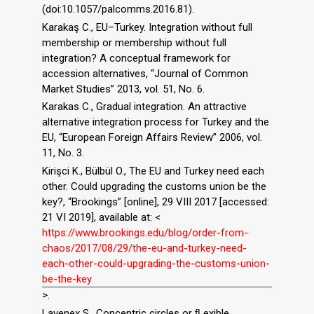
(doi:10.1057/palcomms.2016.81).
Karakaş C., EU–Turkey. Integration without full
membership or membership without full
integration? A conceptual framework for
accession alternatives, “Journal of Common
Market Studies” 2013, vol. 51, No. 6.
Karakas C., Gradual integration. An attractive
alternative integration process for Turkey and the
EU, “European Foreign Affairs Review” 2006, vol.
11, No. 3.
Kirişci K., Bülbül O., The EU and Turkey need each
other. Could upgrading the customs union be the
key?, “Brookings” [online], 29 VIII 2017 [accessed:
21 VI 2019], available at: <
https://www.brookings.edu/blog/order-from-
chaos/2017/08/29/the-eu-and-turkey-need-
each-other-could-upgrading-the-customs-union-
be-the-key
>.
Lavenex S., Concentric circles or ﬂ exible