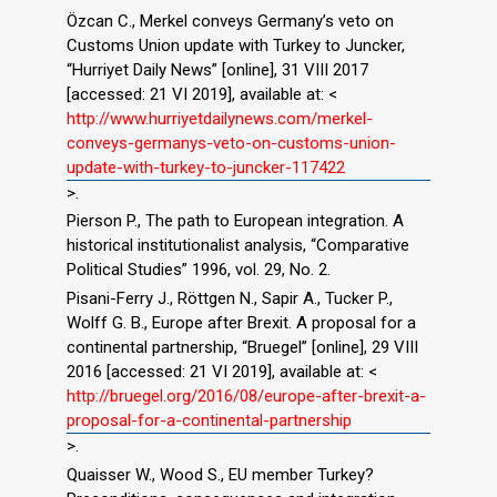
Özcan C., Merkel conveys Germany’s veto on
Customs Union update with Turkey to Juncker,
“Hurriyet Daily News” [online], 31 VIII 2017
[accessed: 21 VI 2019], available at: <
http://www.hurriyetdailynews.com/merkel-
conveys-germanys-veto-on-customs-union-
update-with-turkey-to-juncker-117422
>.
Pierson P., The path to European integration. A
historical institutionalist analysis, “Comparative
Political Studies” 1996, vol. 29, No. 2.
Pisani-Ferry J., Röttgen N., Sapir A., Tucker P.,
Wolff G. B., Europe after Brexit. A proposal for a
continental partnership, “Bruegel” [online], 29 VIII
2016 [accessed: 21 VI 2019], available at: <
http://bruegel.org/2016/08/europe-after-brexit-a-
proposal-for-a-continental-partnership
>.
Quaisser W., Wood S., EU member Turkey?