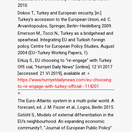
2010.
Dokos T., Turkey and European security, [in:]
Turkey’s accession to the European Union, ed. C.
Arvanitopoulos, Springer, Berlin–Heidelberg 2009.
Emerson M., Tocci N., Turkey as a bridgehead and
spearhead. Integrating EU and Turkish foreign
policy, Centre for European Policy Studies, August
2004 (EU–Turkey Working Papers, 1).
Erkuş S., EU choosing to “re-engage” with Turkey.
Ofﬁ cial, “Hurriyet Daily News” [online], 12 VI 2017
[accessed: 21 VI 2019], available at: <
https://www.hurriyetdailynews.com/eu-choosing-
to-re-engage-with-turkey-official--114201
>.
The Euro-Atlantic system in a multi-polar world. A
forecast, ed. J. M. Fiszer et al., Logos, Berlin 2015.
Gstöhl S., Models of external differentiation in the
EU’s neighbourhood. An expanding economic
community?, “Journal of European Public Policy”