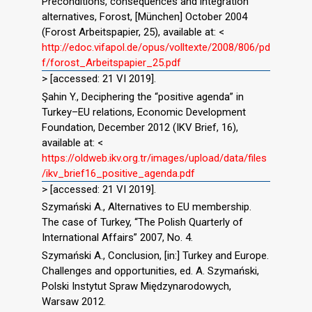
Preconditions, consequences and integration
alternatives, Forost, [München] October 2004
(Forost Arbeitspapier, 25), available at: <
http://edoc.vifapol.de/opus/volltexte/2008/806/pd
f/forost_Arbeitspapier_25.pdf
> [accessed: 21 VI 2019].
Şahin Y., Deciphering the “positive agenda” in
Turkey–EU relations, Economic Development
Foundation, December 2012 (IKV Brief, 16),
available at: <
https://oldweb.ikv.org.tr/images/upload/data/files
/ikv_brief16_positive_agenda.pdf
> [accessed: 21 VI 2019].
Szymański A., Alternatives to EU membership.
The case of Turkey, “The Polish Quarterly of
International Affairs” 2007, No. 4.
Szymański A., Conclusion, [in:] Turkey and Europe.
Challenges and opportunities, ed. A. Szymański,
Polski Instytut Spraw Międzynarodowych,
Warsaw 2012.