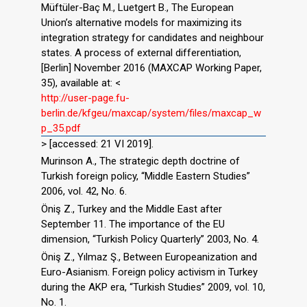
Müftüler-Baç M., Luetgert B., The European
Union’s alternative models for maximizing its
integration strategy for candidates and neighbour
states. A process of external differentiation,
[Berlin] November 2016 (MAXCAP Working Paper,
35), available at: <
http://user-page.fu-
berlin.de/kfgeu/maxcap/system/files/maxcap_w
p_35.pdf
> [accessed: 21 VI 2019].
Murinson A., The strategic depth doctrine of
Turkish foreign policy, “Middle Eastern Studies”
2006, vol. 42, No. 6.
Öniş Z., Turkey and the Middle East after
September 11. The importance of the EU
dimension, “Turkish Policy Quarterly” 2003, No. 4.
Öniş Z., Yılmaz Ş., Between Europeanization and
Euro-Asianism. Foreign policy activism in Turkey
during the AKP era, “Turkish Studies” 2009, vol. 10,
No. 1.