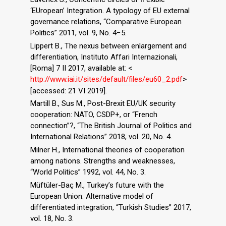
‘EUropean’ Integration. A typology of EU external
governance relations, “Comparative European
Politics” 2011, vol. 9, No. 4−5.
Lippert B., The nexus between enlargement and
differentiation, Instituto Affari Internazionali,
[Roma] 7 II 2017, available at: <
http://www.iai.it/sites/default/files/eu60_2.pdf
>
[accessed: 21 VI 2019].
Martill B., Sus M., Post-Brexit EU/UK security
cooperation: NATO, CSDP+, or “French
connection”?, “The British Journal of Politics and
International Relations” 2018, vol. 20, No. 4.
Milner H., International theories of cooperation
among nations. Strengths and weaknesses,
“World Politics” 1992, vol. 44, No. 3.
Müftüler-Baç M., Turkey’s future with the
European Union. Alternative model of
differentiated integration, “Turkish Studies” 2017,
vol. 18, No. 3.