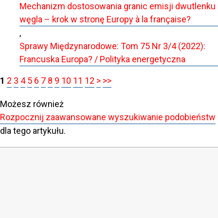
Mechanizm dostosowania granic emisji dwutlenku
węgla – krok w stronę Europy à la française?
,
Sprawy Międzynarodowe: Tom 75 Nr 3/4 (2022):
Francuska Europa? / Polityka energetyczna
1
2
3
4
5
6
7
8
9
10
11
12
>
>>
Możesz również
Rozpocznij zaawansowane wyszukiwanie podobieństw
dla tego artykułu.