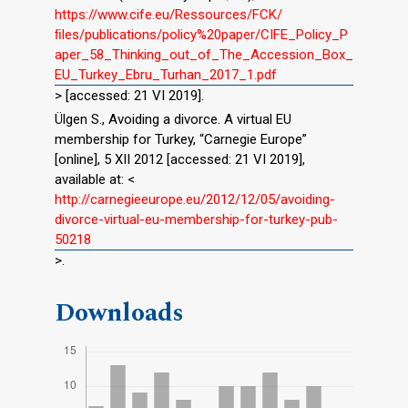
https://www.cife.eu/Ressources/FCK/
ﬁles/publications/policy%20paper/CIFE_Policy_P
aper_58_Thinking_out_of_The_Accession_Box_
EU_Turkey_Ebru_Turhan_2017_1.pdf
> [accessed: 21 VI 2019].
Ülgen S., Avoiding a divorce. A virtual EU
membership for Turkey, “Carnegie Europe”
[online], 5 XII 2012 [accessed: 21 VI 2019],
available at: <
http://carnegieeurope.eu/2012/12/05/avoiding-
divorce-virtual-eu-membership-for-turkey-pub-
50218
>.
Downloads