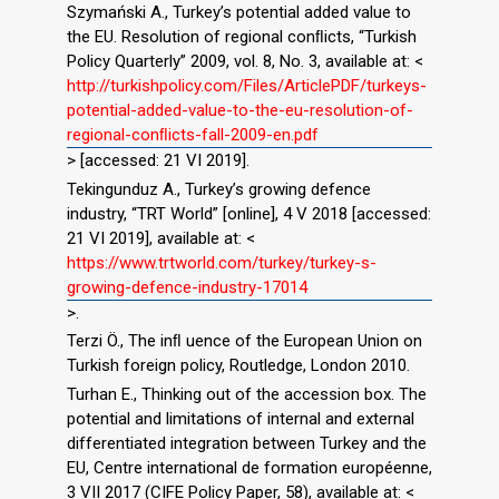
Szymański A., Turkey’s potential added value to
the EU. Resolution of regional conﬂicts, “Turkish
Policy Quarterly” 2009, vol. 8, No. 3, available at: <
http://turkishpolicy.com/Files/ArticlePDF/turkeys-
potential-added-value-to-the-eu-resolution-of-
regional-conﬂicts-fall-2009-en.pdf
> [accessed: 21 VI 2019].
Tekingunduz A., Turkey’s growing defence
industry, “TRT World” [online], 4 V 2018 [accessed:
21 VI 2019], available at: <
https://www.trtworld.com/turkey/turkey-s-
growing-defence-industry-17014
>.
Terzi Ö., The inﬂ uence of the European Union on
Turkish foreign policy, Routledge, London 2010.
Turhan E., Thinking out of the accession box. The
potential and limitations of internal and external
differentiated integration between Turkey and the
EU, Centre international de formation européenne,
3 VII 2017 (CIFE Policy Paper, 58), available at: <