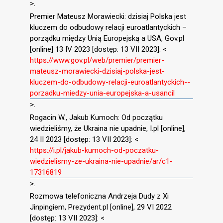
>.
Premier Mateusz Morawiecki: dzisiaj Polska jest
kluczem do odbudowy relacji euroatlantyckich –
porządku między Unią Europejską a USA, Gov.pl
[online] 13 IV 2023 [dostęp: 13 VII 2023]: <
https://www.gov.pl/web/premier/premier-
mateusz-morawiecki-dzisiaj-polska-jest-
kluczem-do-odbudowy-relacji-euroatlantyckich--
porzadku-miedzy-unia-europejska-a-usancil
>.
Rogacin W., Jakub Kumoch: Od początku
wiedzieliśmy, że Ukraina nie upadnie, I.pl [online],
24 II 2023 [dostęp: 13 VII 2023]: <
https://i.pl/jakub-kumoch-od-poczatku-
wiedzielismy-ze-ukraina-nie-upadnie/ar/c1-
17316819
>.
Rozmowa telefoniczna Andrzeja Dudy z Xi
Jinpingiem, Prezydent.pl [online], 29 VI 2022
[dostęp: 13 VII 2023]: <