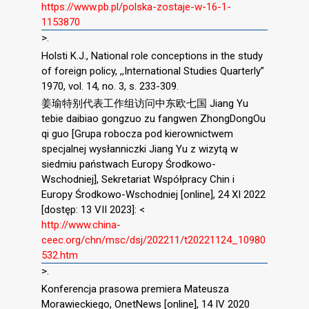
https://www.pb.pl/polska-zostaje-w-16-1-
1153870
>.
Holsti K.J., National role conceptions in the study
of foreign policy, ,,International Studies Quarterly”
1970, vol. 14, no. 3, s. 233-309.
姜瑜特别代表工作组访问中东欧七国 Jiang Yu
tebie daibiao gongzuo zu fangwen ZhongDongOu
qi guo [Grupa robocza pod kierownictwem
specjalnej wysłanniczki Jiang Yu z wizytą w
siedmiu państwach Europy Środkowo-
Wschodniej], Sekretariat Współpracy Chin i
Europy Środkowo-Wschodniej [online], 24 XI 2022
[dostęp: 13 VII 2023]: <
http://www.china-
ceec.org/chn/msc/dsj/202211/t20221124_10980
532.htm
>.
Konferencja prasowa premiera Mateusza
Morawieckiego, OnetNews [online], 14 IV 2020