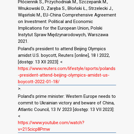
Płóciennik S., Przychodniak M., Szczepanik M.,
Wnukowski D., Zaręba S., Błoński Ł., Strzelecki J.,
Wąsiński M., EU-China Comprehensive Agreement
on Investment: Political and Economic
Implications for the European Union, Polski
Instytut Spraw Międzynarodowych, Warszawa
2021.
Poland's president to attend Beijing Olympics
amidst U.S. boycott, Reuters [online], 18 I 2022,
[dostęp: 13 XII 2023]: <
https://www.reuters.com/lifestyle/sports/polands
-president-attend-beijing-olympics-amidst-us-
boycott-2022-01-18/
>.
Poland’s prime minister: Western Europe needs to
commit to Ukrainian victory and beware of China,
Atlantic Council, 13 IV 2023 [dostęp: 13 VII 2023]:
<
https://www.youtube.com/watch?
v=215cicp8Pmw