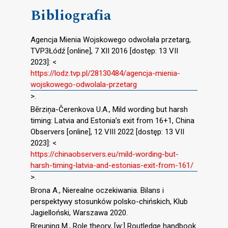
Bibliografia
Agencja Mienia Wojskowego odwołała przetarg,
TVP3Łódź [online], 7 XII 2016 [dostęp: 13 VII
2023]: <
https://lodz.tvp.pl/28130484/agencja-mienia-
wojskowego-odwolala-przetarg
>.
Bērziņa-Čerenkova U.A., Mild wording but harsh
timing: Latvia and Estonia’s exit from 16+1, China
Observers [online], 12 VIII 2022 [dostęp: 13 VII
2023]: <
https://chinaobservers.eu/mild-wording-but-
harsh-timing-latvia-and-estonias-exit-from-161/
>.
Brona A., Nierealne oczekiwania. Bilans i
perspektywy stosunków polsko-chińskich, Klub
Jagielloński, Warszawa 2020.
Breuning M., Role theory, [w:] Routledge handbook