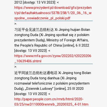
2012 [dostęp: 13 VII 2023]: <
https://www.prezydent.pl/download/gfx/prezyden
t/pl/defaultaktualnosci/5378/258/1/20_06_16_w
spolne_oswiadczenie_pl_polski.pdf
>.
习近平会见波兰总统杜达 Xi Jinping huijian Bolan
zongtong Duda (Xi Jinping spotkał się z polskim
prezydentem Dudą), Ministry of Foreign Affairs,
the People's Republic of China [online], 6 II 2022
[dostęp: 13 VII 2023]: <
https://www.mfa.gov.cn/zyxw/202202/t20220206
_10639406.shtml
>.
近平同波兰总统杜达通电话 Xi Jinping tong Bolan
zongtong Duda tong dianhua (Xi Jinping
rozmawiał telefonicznie z polskim prezydentem
Dudą), „Dziennik Ludowy” [online], 25 III 2020
[dostęp: 13 VII 2023]: <
http://paper.people.com.cn/rmrb/html/2020-
03/25/nw.D110000renmrb_20200325_4-01.htm