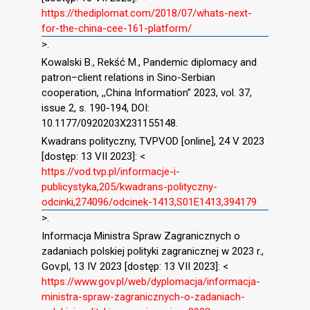
https://thediplomat.com/2018/07/whats-next-
for-the-china-cee-161-platform/
>.
Kowalski B., Rekść M., Pandemic diplomacy and
patron–client relations in Sino-Serbian
cooperation, ,,China Information” 2023, vol. 37,
issue 2, s. 190-194, DOI:
10.1177/0920203X231155148.
Kwadrans polityczny, TVPVOD [online], 24 V 2023
[dostęp: 13 VII 2023]: <
https://vod.tvp.pl/informacje-i-
publicystyka,205/kwadrans-polityczny-
odcinki,274096/odcinek-1413,S01E1413,394179
>.
Informacja Ministra Spraw Zagranicznych o
zadaniach polskiej polityki zagranicznej w 2023 r.,
Gov.pl, 13 IV 2023 [dostęp: 13 VII 2023]: <
https://www.gov.pl/web/dyplomacja/informacja-
ministra-spraw-zagranicznych-o-zadaniach-