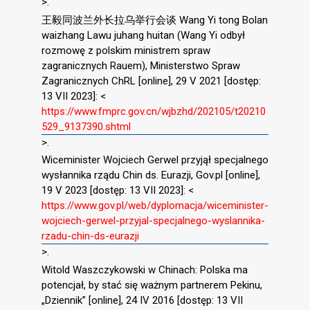
>.
王毅同波兰外长拉乌举行会谈 Wang Yi tong Bolan
waizhang Lawu juhang huitan (Wang Yi odbył
rozmowę z polskim ministrem spraw
zagranicznych Rauem), Ministerstwo Spraw
Zagranicznych ChRL [online], 29 V 2021 [dostęp:
13 VII 2023]: <
https://www.fmprc.gov.cn/wjbzhd/202105/t20210
529_9137390.shtml
>.
Wiceminister Wojciech Gerwel przyjął specjalnego
wysłannika rządu Chin ds. Eurazji, Gov.pl [online],
19 V 2023 [dostęp: 13 VII 2023]: <
https://www.gov.pl/web/dyplomacja/wiceminister-
wojciech-gerwel-przyjal-specjalnego-wyslannika-
rzadu-chin-ds-eurazji
>.
Witold Waszczykowski w Chinach: Polska ma
potencjał, by stać się ważnym partnerem Pekinu,
„Dziennik” [online], 24 IV 2016 [dostęp: 13 VII