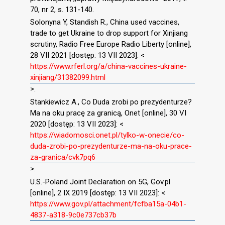
70, nr 2, s. 131-140.
Solonyna Y, Standish R., China used vaccines,
trade to get Ukraine to drop support for Xinjiang
scrutiny, Radio Free Europe Radio Liberty [online],
28 VII 2021 [dostęp: 13 VII 2023]: <
https://www.rferl.org/a/china-vaccines-ukraine-
xinjiang/31382099.html
>.
Stankiewicz A., Co Duda zrobi po prezydenturze?
Ma na oku pracę za granicą, Onet [online], 30 VI
2020 [dostęp: 13 VII 2023]: <
https://wiadomosci.onet.pl/tylko-w-onecie/co-
duda-zrobi-po-prezydenturze-ma-na-oku-prace-
za-granica/cvk7pq6
>.
U.S.-Poland Joint Declaration on 5G, Gov.pl
[online], 2 IX 2019 [dostęp: 13 VII 2023]: <
https://www.gov.pl/attachment/fcfba15a-04b1-
4837-a318-9c0e737cb37b