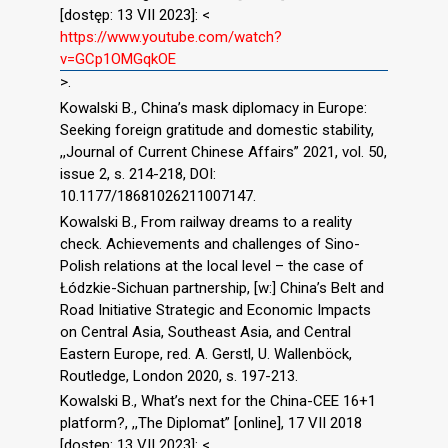
[dostęp: 13 VII 2023]: <
https://www.youtube.com/watch?
v=GCp1OMGqkOE
>.
Kowalski B., China’s mask diplomacy in Europe:
Seeking foreign gratitude and domestic stability,
,,Journal of Current Chinese Affairs” 2021, vol. 50,
issue 2, s. 214-218, DOI:
10.1177/18681026211007147.
Kowalski B., From railway dreams to a reality
check. Achievements and challenges of Sino-
Polish relations at the local level – the case of
Łódzkie-Sichuan partnership, [w:] China’s Belt and
Road Initiative Strategic and Economic Impacts
on Central Asia, Southeast Asia, and Central
Eastern Europe, red. A. Gerstl, U. Wallenböck,
Routledge, London 2020, s. 197-213.
Kowalski B., What’s next for the China-CEE 16+1
platform?, ,,The Diplomat” [online], 17 VII 2018
[dostęp: 13 VII 2023]: <