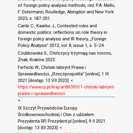
of foreign policy analysis methods, red. P.A. Mello,
F. Ostermann, Routledge, Abingdon and New York
2023, s. 187-201.
Cantir C., Kaarbo J., Contested roles and
domestic politics: reflections on role theory in
foreign policy analysis and IR theory, ,,Foreign
Policy Analysis” 2012, vol. 8, issue 1, s. 5–24.
Czubkowska S., Chińczycy trzymają nas mocno,
Znak, Kraków 2022.
Ferfecki W., Chiński labirynt Prawa i
Sprawiedliwości, „Rzeczpospolita” [online], 1 III
2021 [dostęp: 13 VII 2023]: <
https://www.rp.pl/kraj/art8659511-chinski-labirynt-
prawa-i-sprawiedliwosci
>.
IX Szczyt Przywódców Europy
Środkowowschodniej i Chin z udziałem
Prezydenta RP, Prezydent.pl [online], 9 II 2021
[dostęp: 13 XII 2023]: <