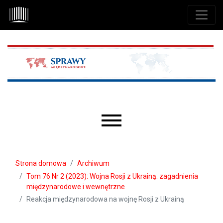
Przejdź do głównego menu
Przejdź do sekcji głównej
Przejdź do stopki
Main menu
Strona domowa
Archiwum
Tom 76 Nr 2 (2023): Wojna Rosji z Ukrainą: zagadnienia
międzynarodowe i wewnętrzne
Reakcja międzynarodowa na wojnę Rosji z Ukrainą