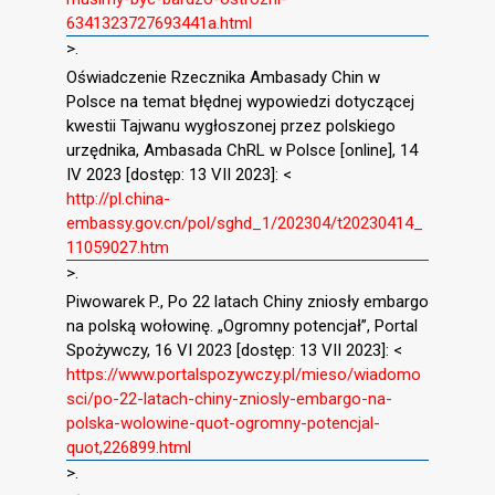
6341323727693441a.html
>.
Oświadczenie Rzecznika Ambasady Chin w
Polsce na temat błędnej wypowiedzi dotyczącej
kwestii Tajwanu wygłoszonej przez polskiego
urzędnika, Ambasada ChRL w Polsce [online], 14
IV 2023 [dostęp: 13 VII 2023]: <
http://pl.china-
embassy.gov.cn/pol/sghd_1/202304/t20230414_
11059027.htm
>.
Piwowarek P., Po 22 latach Chiny zniosły embargo
na polską wołowinę. „Ogromny potencjał”, Portal
Spożywczy, 16 VI 2023 [dostęp: 13 VII 2023]: <
https://www.portalspozywczy.pl/mieso/wiadomo
sci/po-22-latach-chiny-zniosly-embargo-na-
polska-wolowine-quot-ogromny-potencjal-
quot,226899.html
>.