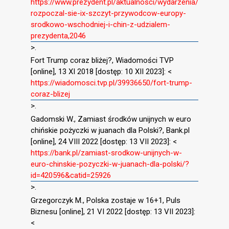
https://www.prezydent.pl/aktualnosci/wydarzenia/
rozpoczal-sie-ix-szczyt-przywodcow-europy-
srodkowo-wschodniej-i-chin-z-udzialem-
prezydenta,2046
>.
Fort Trump coraz bliżej?, Wiadomości TVP
[online], 13 XI 2018 [dostęp: 10 XII 2023]: <
https://wiadomosci.tvp.pl/39936650/fort-trump-
coraz-blizej
>.
Gadomski W., Zamiast środków unijnych w euro
chińskie pożyczki w juanach dla Polski?, Bank.pl
[online], 24 VIII 2022 [dostęp: 13 VII 2023]: <
https://bank.pl/zamiast-srodkow-unijnych-w-
euro-chinskie-pozyczki-w-juanach-dla-polski/?
id=420596&catid=25926
>.
Grzegorczyk M., Polska zostaje w 16+1, Puls
Biznesu [online], 21 VI 2022 [dostęp: 13 VII 2023]:
<