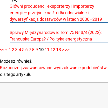
Główni producenci, eksporterzy i importerzy
energii — przejście na źródła odnawialne i
dywersyfikacja dostawców w latach 2000–2019
,
Sprawy Międzynarodowe: Tom 75 Nr 3/4 (2022):
Francuska Europa? / Polityka energetyczna
<<
<
1
2
3
4
5
6
7
8
9
10
11
12
13
>
>>
Możesz również
Rozpocznij zaawansowane wyszukiwanie podobieństw
dla tego artykułu.