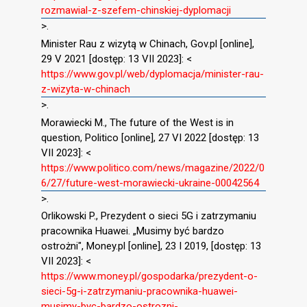
rozmawial-z-szefem-chinskiej-dyplomacji
>.
Minister Rau z wizytą w Chinach, Gov.pl [online],
29 V 2021 [dostęp: 13 VII 2023]: <
https://www.gov.pl/web/dyplomacja/minister-rau-
z-wizyta-w-chinach
>.
Morawiecki M., The future of the West is in
question, Politico [online], 27 VI 2022 [dostęp: 13
VII 2023]: <
https://www.politico.com/news/magazine/2022/0
6/27/future-west-morawiecki-ukraine-00042564
>.
Orlikowski P., Prezydent o sieci 5G i zatrzymaniu
pracownika Huawei. „Musimy być bardzo
ostrożni", Money.pl [online], 23 I 2019, [dostęp: 13
VII 2023]: <
https://www.money.pl/gospodarka/prezydent-o-
sieci-5g-i-zatrzymaniu-pracownika-huawei-
musimy-byc-bardzo-ostrozni-