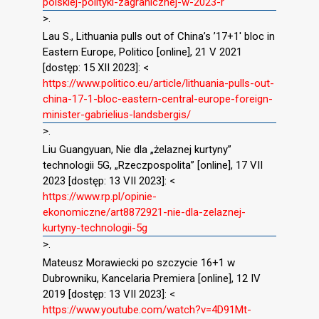
polskiej-polityki-zagranicznej-w-2023-r
>.
Lau S., Lithuania pulls out of China’s ’17+1′ bloc in
Eastern Europe, Politico [online], 21 V 2021
[dostęp: 15 XII 2023]: <
https://www.politico.eu/article/lithuania-pulls-out-
china-17-1-bloc-eastern-central-europe-foreign-
minister-gabrielius-landsbergis/
>.
Liu Guangyuan, Nie dla „żelaznej kurtyny”
technologii 5G, „Rzeczpospolita” [online], 17 VII
2023 [dostęp: 13 VII 2023]: <
https://www.rp.pl/opinie-
ekonomiczne/art8872921-nie-dla-zelaznej-
kurtyny-technologii-5g
>.
Mateusz Morawiecki po szczycie 16+1 w
Dubrowniku, Kancelaria Premiera [online], 12 IV
2019 [dostęp: 13 VII 2023]: <
https://www.youtube.com/watch?v=4D91Mt-