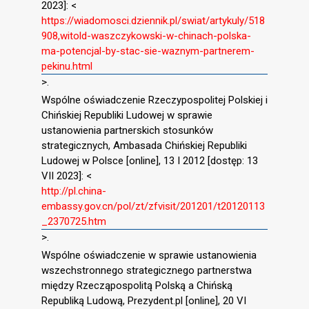
2023]: <
https://wiadomosci.dziennik.pl/swiat/artykuly/518
908,witold-waszczykowski-w-chinach-polska-
ma-potencjal-by-stac-sie-waznym-partnerem-
pekinu.html
>.
Wspólne oświadczenie Rzeczypospolitej Polskiej i
Chińskiej Republiki Ludowej w sprawie
ustanowienia partnerskich stosunków
strategicznych, Ambasada Chińskiej Republiki
Ludowej w Polsce [online], 13 I 2012 [dostęp: 13
VII 2023]: <
http://pl.china-
embassy.gov.cn/pol/zt/zfvisit/201201/t20120113
_2370725.htm
>.
Wspólne oświadczenie w sprawie ustanowienia
wszechstronnego strategicznego partnerstwa
między Rzecząpospolitą Polską a Chińską
Republiką Ludową, Prezydent.pl [online], 20 VI