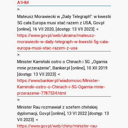
A1HM
>.
Mateusz Morawiecki w „Daily Telegraph”: w kwestii
5G cała Europa musi stać razem z USA, Gov.pl
[online], 16 VII 2020, [dostęp: 13 VII 2023]: <
https://www.gov.pl/web/ukraina/mateusz-
morawiecki-w-daily-telegraph-w-kwestii-5g-cala-
europa-musi-stac-razem-z-usa
>.
Minister Kamiński ostro o Chinach i 5G. „Ogarnia
mnie przerażenie”, Bankier.pl [online], 10 XII 2019
[dostęp: 13 VII 2023]: <
https://www.bankier.pl/wiadomosc/Minister-
Kaminski-ostro-o-Chinach-i-5G-Ogarnia-mnie-
przerazenie-7787534.html
>.
Minister Rau rozmawiał z szefem chińskiej
dyplomacji, Gov.pl [online], 13 VI 2022 [dostęp: 13
VII 2023]: <
https://www.gov.pl/web/chiny/minister-rau-