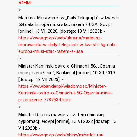
A1HM
>.
Mateusz Morawiecki w „Daily Telegraph”: w kwestii
5G cała Europa musi stać razem z USA, Gov.pl
[online], 16 VII 2020, [dostęp: 13 VII 2023]: <
https://www.gov.pl/web/ukraina/mateusz-
morawiecki-w-daily-telegraph-w-kwestii-5g-cala-
europa-musi-stac-razem-z-usa
>.
Minister Kamiński ostro o Chinach i 5G. „Ogarnia
mnie przerażenie”, Bankier.pl [online], 10 XII 2019
[dostęp: 13 VII 2023]: <
https://www.bankier.pl/wiadomosc/Minister-
Kaminski-ostro-o-Chinach-i-5G-Ogarnia-mnie-
przerazenie-7787534.html
>.
Minister Rau rozmawiał z szefem chińskiej
dyplomacji, Gov.pl [online], 13 VI 2022 [dostęp: 13
VII 2023]: <
https://www.gov.pl/web/chiny/minister-rau-