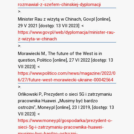
rozmawial-z-szefem-chinskiej-dyplomacji
>.
Minister Rau z wizytą w Chinach, Gov.pl [online],
29 V 2021 [dostęp: 13 VII 2023]: <
https://www.gov.pl/web/dyplomacja/minister-rau-
z-wizyta-w-chinach
>.
Morawiecki M., The future of the West is in
question, Politico [online], 27 VI 2022 [dostęp: 13
VII 2023]: <
https://www.politico.com/news/magazine/2022/0
6/27/future-west-morawiecki-ukraine-00042564
>.
Orlikowski P., Prezydent o sieci 5G i zatrzymaniu
pracownika Huawei. „Musimy być bardzo
ostrożni", Money.pl [online], 23 I 2019, [dostęp: 13
VII 2023]: <
https://www.money.pl/gospodarka/prezydent-o-
sieci-5g-i-zatrzymaniu-pracownika-huawei-
musimy-byc-bardzo-ostrozni-