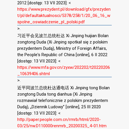
2012 [dostęp: 13 VII 2023]: <
https://www.prezydent.pl/download/gfx/prezyden
t/pl/defaultaktualnosci/5378/258/1/20_06_16_w
spolne_oswiadczenie_pl_polski.pdf
>.
习近平会见波兰总统杜达 Xi Jinping huijian Bolan
zongtong Duda (Xi Jinping spotkał się z polskim
prezydentem Dudą), Ministry of Foreign Affairs,
the People's Republic of China [online], 6 II 2022
[dostęp: 13 VII 2023]: <
https://www.mfa.gov.cn/zyxw/202202/t20220206
_10639406.shtml
>.
近平同波兰总统杜达通电话 Xi Jinping tong Bolan
zongtong Duda tong dianhua (Xi Jinping
rozmawiał telefonicznie z polskim prezydentem
Dudą), „Dziennik Ludowy” [online], 25 III 2020
[dostęp: 13 VII 2023]: <
http://paper.people.com.cn/rmrb/html/2020-
03/25/nw.D110000renmrb_20200325_4-01.htm