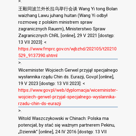
>.
王毅同波兰外长拉乌举行会谈 Wang Yi tong Bolan
waizhang Lawu juhang huitan (Wang Yi odbył
rozmowę z polskim ministrem spraw
zagranicznych Rauem), Ministerstwo Spraw
Zagranicznych ChRL [online], 29 V 2021 [dostęp:
13 VII 2023]: <
https://www.fmprc.gov.cn/wjbzhd/202105/t20210
529_9137390.shtml
>.
Wiceminister Wojciech Gerwel przyjął specjalnego
wysłannika rządu Chin ds. Eurazji, Gov.pl [online],
19 V 2023 [dostęp: 13 VII 2023]: <
https://www.gov.pl/web/dyplomacja/wiceminister-
wojciech-gerwel-przyjal-specjalnego-wyslannika-
rzadu-chin-ds-eurazji
>.
Witold Waszczykowski w Chinach: Polska ma
potencjał, by stać się ważnym partnerem Pekinu,
„Dziennik” [online], 24 IV 2016 [dostęp: 13 VII