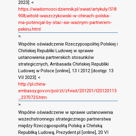
2023]: <
https://wiadomosci.dziennik.pl/swiat/artykuly/518
908,witold-waszczykowski-w-chinach-polska-
ma-potencjal-by-stac-sie-waznym-partnerem-
pekinu.html
>.
Wspólne oświadczenie Rzeczypospolitej Polskiej i
Chińskiej Republiki Ludowej w sprawie
ustanowienia partnerskich stosunków
strategicznych, Ambasada Chińskiej Republiki
Ludowej w Polsce [online], 13 I 2012 [dostęp: 13
VII 2023]: <
http://pl.china-
embassy.gov.cn/pol/zt/zfvisit/201201/t20120113
_2370725.htm
>.
Wspólne oświadczenie w sprawie ustanowienia
wszechstronnego strategicznego partnerstwa
między Rzecząpospolitą Polską a Chińską
Republiką Ludową, Prezydent.pl [online], 20 VI