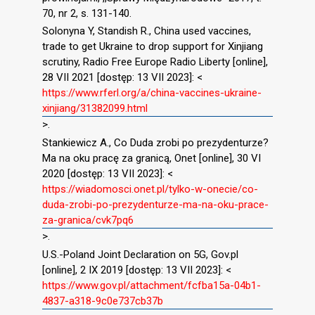
70, nr 2, s. 131-140.
Solonyna Y, Standish R., China used vaccines,
trade to get Ukraine to drop support for Xinjiang
scrutiny, Radio Free Europe Radio Liberty [online],
28 VII 2021 [dostęp: 13 VII 2023]: <
https://www.rferl.org/a/china-vaccines-ukraine-
xinjiang/31382099.html
>.
Stankiewicz A., Co Duda zrobi po prezydenturze?
Ma na oku pracę za granicą, Onet [online], 30 VI
2020 [dostęp: 13 VII 2023]: <
https://wiadomosci.onet.pl/tylko-w-onecie/co-
duda-zrobi-po-prezydenturze-ma-na-oku-prace-
za-granica/cvk7pq6
>.
U.S.-Poland Joint Declaration on 5G, Gov.pl
[online], 2 IX 2019 [dostęp: 13 VII 2023]: <
https://www.gov.pl/attachment/fcfba15a-04b1-
4837-a318-9c0e737cb37b