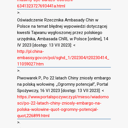
6341323727693441a.html
>.
Oświadczenie Rzecznika Ambasady Chin w
Polsce na temat błędnej wypowiedzi dotyczącej
kwestii Tajwanu wygłoszonej przez polskiego
urzędnika, Ambasada ChRL w Polsce [online], 14
IV 2023 [dostęp: 13 VII 2023]: <
http://pl.china-
embassy.gov.cn/pol/sghd_1/202304/t20230414_
11059027.htm
>.
Piwowarek P., Po 22 latach Chiny zniosły embargo
na polską wołowinę. „Ogromny potencjał”, Portal
Spożywczy, 16 VI 2023 [dostęp: 13 VII 2023]: <
https://www.portalspozywczy.pl/mieso/wiadomo
sci/po-22-latach-chiny-zniosly-embargo-na-
polska-wolowine-quot-ogromny-potencjal-
quot,226899.html
>.