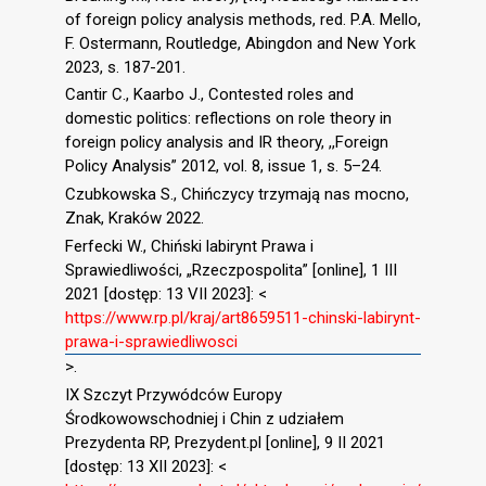
of foreign policy analysis methods, red. P.A. Mello,
F. Ostermann, Routledge, Abingdon and New York
2023, s. 187-201.
Cantir C., Kaarbo J., Contested roles and
domestic politics: reflections on role theory in
foreign policy analysis and IR theory, ,,Foreign
Policy Analysis” 2012, vol. 8, issue 1, s. 5–24.
Czubkowska S., Chińczycy trzymają nas mocno,
Znak, Kraków 2022.
Ferfecki W., Chiński labirynt Prawa i
Sprawiedliwości, „Rzeczpospolita” [online], 1 III
2021 [dostęp: 13 VII 2023]: <
https://www.rp.pl/kraj/art8659511-chinski-labirynt-
prawa-i-sprawiedliwosci
>.
IX Szczyt Przywódców Europy
Środkowowschodniej i Chin z udziałem
Prezydenta RP, Prezydent.pl [online], 9 II 2021
[dostęp: 13 XII 2023]: <