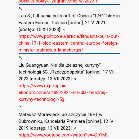
polskiej-polityki-zagranicznej-w-2023-r
>.
Lau S., Lithuania pulls out of China’s ’17+1′ bloc in
Eastern Europe, Politico [online], 21 V 2021
[dostęp: 15 XII 2023]: <
https://www.politico.eu/article/lithuania-pulls-out-
china-17-1-bloc-eastern-central-europe-foreign-
minister-gabrielius-landsbergis/
>.
Liu Guangyuan, Nie dla „żelaznej kurtyny”
technologii 5G, „Rzeczpospolita” [online], 17 VII
2023 [dostęp: 13 VII 2023]: <
https://www.rp.pl/opinie-
ekonomiczne/art8872921-nie-dla-zelaznej-
kurtyny-technologii-5g
>.
Mateusz Morawiecki po szczycie 16+1 w
Dubrowniku, Kancelaria Premiera [online], 12 IV
2019 [dostęp: 13 VII 2023]: <
https://www.youtube.com/watch?v=4D91Mt-