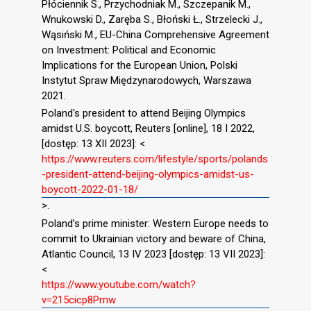
Płóciennik S., Przychodniak M., Szczepanik M.,
Wnukowski D., Zaręba S., Błoński Ł., Strzelecki J.,
Wąsiński M., EU-China Comprehensive Agreement
on Investment: Political and Economic
Implications for the European Union, Polski
Instytut Spraw Międzynarodowych, Warszawa
2021.
Poland's president to attend Beijing Olympics
amidst U.S. boycott, Reuters [online], 18 I 2022,
[dostęp: 13 XII 2023]: <
https://www.reuters.com/lifestyle/sports/polands
-president-attend-beijing-olympics-amidst-us-
boycott-2022-01-18/
>.
Poland’s prime minister: Western Europe needs to
commit to Ukrainian victory and beware of China,
Atlantic Council, 13 IV 2023 [dostęp: 13 VII 2023]:
<
https://www.youtube.com/watch?
v=215cicp8Pmw