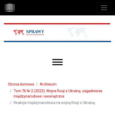
Przejdź do głównego menu
Przejdź do sekcji głównej
Przejdź do stopki
Main menu
Strona domowa
Archiwum
Tom 76 Nr 2 (2023): Wojna Rosji z Ukrainą: zagadnienia
międzynarodowe i wewnętrzne
Reakcja międzynarodowa na wojnę Rosji z Ukrainą