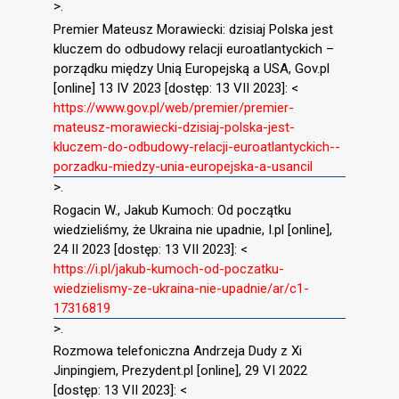
>.
Premier Mateusz Morawiecki: dzisiaj Polska jest
kluczem do odbudowy relacji euroatlantyckich –
porządku między Unią Europejską a USA, Gov.pl
[online] 13 IV 2023 [dostęp: 13 VII 2023]: <
https://www.gov.pl/web/premier/premier-
mateusz-morawiecki-dzisiaj-polska-jest-
kluczem-do-odbudowy-relacji-euroatlantyckich--
porzadku-miedzy-unia-europejska-a-usancil
>.
Rogacin W., Jakub Kumoch: Od początku
wiedzieliśmy, że Ukraina nie upadnie, I.pl [online],
24 II 2023 [dostęp: 13 VII 2023]: <
https://i.pl/jakub-kumoch-od-poczatku-
wiedzielismy-ze-ukraina-nie-upadnie/ar/c1-
17316819
>.
Rozmowa telefoniczna Andrzeja Dudy z Xi
Jinpingiem, Prezydent.pl [online], 29 VI 2022
[dostęp: 13 VII 2023]: <