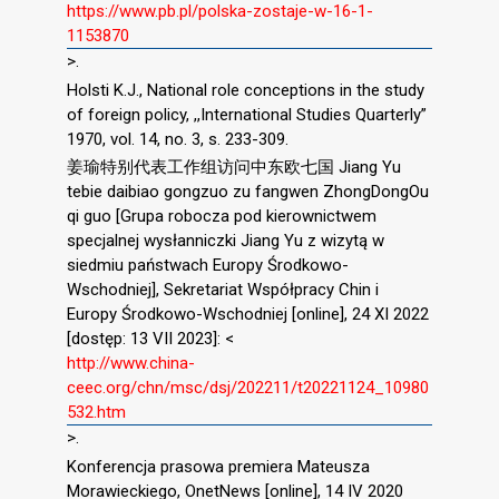
https://www.pb.pl/polska-zostaje-w-16-1-
1153870
>.
Holsti K.J., National role conceptions in the study
of foreign policy, ,,International Studies Quarterly”
1970, vol. 14, no. 3, s. 233-309.
姜瑜特别代表工作组访问中东欧七国 Jiang Yu
tebie daibiao gongzuo zu fangwen ZhongDongOu
qi guo [Grupa robocza pod kierownictwem
specjalnej wysłanniczki Jiang Yu z wizytą w
siedmiu państwach Europy Środkowo-
Wschodniej], Sekretariat Współpracy Chin i
Europy Środkowo-Wschodniej [online], 24 XI 2022
[dostęp: 13 VII 2023]: <
http://www.china-
ceec.org/chn/msc/dsj/202211/t20221124_10980
532.htm
>.
Konferencja prasowa premiera Mateusza
Morawieckiego, OnetNews [online], 14 IV 2020