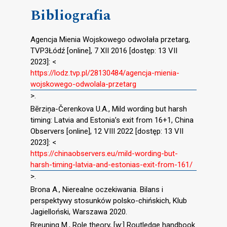
Bibliografia
Agencja Mienia Wojskowego odwołała przetarg,
TVP3Łódź [online], 7 XII 2016 [dostęp: 13 VII
2023]: <
https://lodz.tvp.pl/28130484/agencja-mienia-
wojskowego-odwolala-przetarg
>.
Bērziņa-Čerenkova U.A., Mild wording but harsh
timing: Latvia and Estonia’s exit from 16+1, China
Observers [online], 12 VIII 2022 [dostęp: 13 VII
2023]: <
https://chinaobservers.eu/mild-wording-but-
harsh-timing-latvia-and-estonias-exit-from-161/
>.
Brona A., Nierealne oczekiwania. Bilans i
perspektywy stosunków polsko-chińskich, Klub
Jagielloński, Warszawa 2020.
Breuning M., Role theory, [w:] Routledge handbook