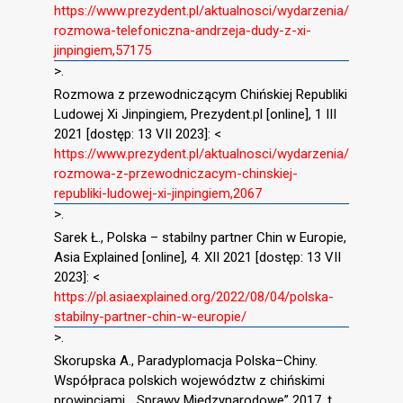
https://www.prezydent.pl/aktualnosci/wydarzenia/
rozmowa-telefoniczna-andrzeja-dudy-z-xi-
jinpingiem,57175
>.
Rozmowa z przewodniczącym Chińskiej Republiki
Ludowej Xi Jinpingiem, Prezydent.pl [online], 1 III
2021 [dostęp: 13 VII 2023]: <
https://www.prezydent.pl/aktualnosci/wydarzenia/
rozmowa-z-przewodniczacym-chinskiej-
republiki-ludowej-xi-jinpingiem,2067
>.
Sarek Ł., Polska – stabilny partner Chin w Europie,
Asia Explained [online], 4. XII 2021 [dostęp: 13 VII
2023]: <
https://pl.asiaexplained.org/2022/08/04/polska-
stabilny-partner-chin-w-europie/
>.
Skorupska A., Paradyplomacja Polska–Chiny.
Współpraca polskich województw z chińskimi
prowincjami, ,,Sprawy Międzynarodowe” 2017, t.