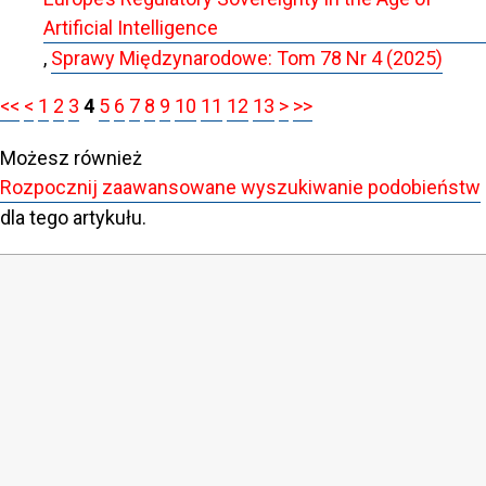
Artificial Intelligence
,
Sprawy Międzynarodowe: Tom 78 Nr 4 (2025)
<<
<
1
2
3
4
5
6
7
8
9
10
11
12
13
>
>>
Możesz również
Rozpocznij zaawansowane wyszukiwanie podobieństw
dla tego artykułu.