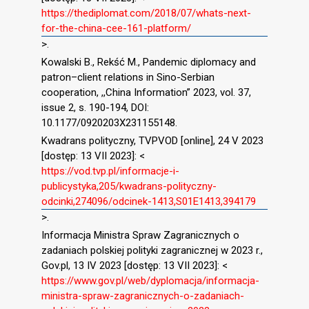
https://thediplomat.com/2018/07/whats-next-
for-the-china-cee-161-platform/
>.
Kowalski B., Rekść M., Pandemic diplomacy and
patron–client relations in Sino-Serbian
cooperation, ,,China Information” 2023, vol. 37,
issue 2, s. 190-194, DOI:
10.1177/0920203X231155148.
Kwadrans polityczny, TVPVOD [online], 24 V 2023
[dostęp: 13 VII 2023]: <
https://vod.tvp.pl/informacje-i-
publicystyka,205/kwadrans-polityczny-
odcinki,274096/odcinek-1413,S01E1413,394179
>.
Informacja Ministra Spraw Zagranicznych o
zadaniach polskiej polityki zagranicznej w 2023 r.,
Gov.pl, 13 IV 2023 [dostęp: 13 VII 2023]: <
https://www.gov.pl/web/dyplomacja/informacja-
ministra-spraw-zagranicznych-o-zadaniach-