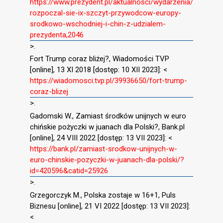
https://www.prezydent.pl/aktualnosci/wydarzenia/
rozpoczal-sie-ix-szczyt-przywodcow-europy-
srodkowo-wschodniej-i-chin-z-udzialem-
prezydenta,2046
>.
Fort Trump coraz bliżej?, Wiadomości TVP
[online], 13 XI 2018 [dostęp: 10 XII 2023]: <
https://wiadomosci.tvp.pl/39936650/fort-trump-
coraz-blizej
>.
Gadomski W., Zamiast środków unijnych w euro
chińskie pożyczki w juanach dla Polski?, Bank.pl
[online], 24 VIII 2022 [dostęp: 13 VII 2023]: <
https://bank.pl/zamiast-srodkow-unijnych-w-
euro-chinskie-pozyczki-w-juanach-dla-polski/?
id=420596&catid=25926
>.
Grzegorczyk M., Polska zostaje w 16+1, Puls
Biznesu [online], 21 VI 2022 [dostęp: 13 VII 2023]:
<