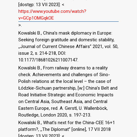
[dostęp: 13 VII 2023]: <
https://www.youtube.com/watch?
v=GCp1OMGqkOE
>.
Kowalski B., China’s mask diplomacy in Europe:
Seeking foreign gratitude and domestic stability,
,,Journal of Current Chinese Affairs” 2021, vol. 50,
issue 2, s. 214-218, DOI:
10.1177/18681026211007147.
Kowalski B., From railway dreams to a reality
check. Achievements and challenges of Sino-
Polish relations at the local level – the case of
Łódzkie-Sichuan partnership, [w:] China’s Belt and
Road Initiative Strategic and Economic Impacts
on Central Asia, Southeast Asia, and Central
Eastern Europe, red. A. Gerstl, U. Wallenböck,
Routledge, London 2020, s. 197-213.
Kowalski B., What’s next for the China-CEE 16+1
platform?, ,,The Diplomat” [online], 17 VII 2018
[dostęp: 13 VII 2023]: <