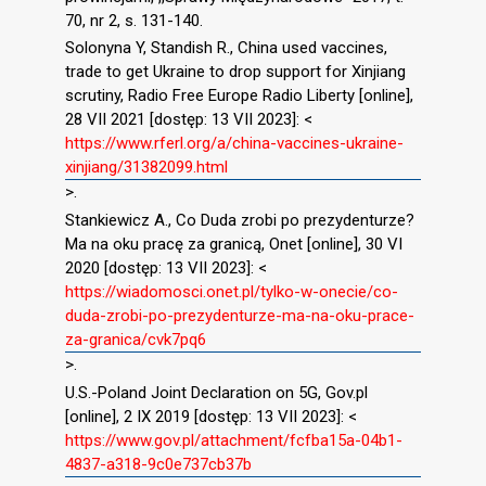
70, nr 2, s. 131-140.
Solonyna Y, Standish R., China used vaccines,
trade to get Ukraine to drop support for Xinjiang
scrutiny, Radio Free Europe Radio Liberty [online],
28 VII 2021 [dostęp: 13 VII 2023]: <
https://www.rferl.org/a/china-vaccines-ukraine-
xinjiang/31382099.html
>.
Stankiewicz A., Co Duda zrobi po prezydenturze?
Ma na oku pracę za granicą, Onet [online], 30 VI
2020 [dostęp: 13 VII 2023]: <
https://wiadomosci.onet.pl/tylko-w-onecie/co-
duda-zrobi-po-prezydenturze-ma-na-oku-prace-
za-granica/cvk7pq6
>.
U.S.-Poland Joint Declaration on 5G, Gov.pl
[online], 2 IX 2019 [dostęp: 13 VII 2023]: <
https://www.gov.pl/attachment/fcfba15a-04b1-
4837-a318-9c0e737cb37b