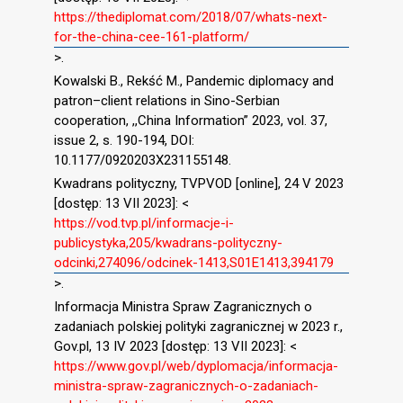
https://thediplomat.com/2018/07/whats-next-
for-the-china-cee-161-platform/
>.
Kowalski B., Rekść M., Pandemic diplomacy and
patron–client relations in Sino-Serbian
cooperation, ,,China Information” 2023, vol. 37,
issue 2, s. 190-194, DOI:
10.1177/0920203X231155148.
Kwadrans polityczny, TVPVOD [online], 24 V 2023
[dostęp: 13 VII 2023]: <
https://vod.tvp.pl/informacje-i-
publicystyka,205/kwadrans-polityczny-
odcinki,274096/odcinek-1413,S01E1413,394179
>.
Informacja Ministra Spraw Zagranicznych o
zadaniach polskiej polityki zagranicznej w 2023 r.,
Gov.pl, 13 IV 2023 [dostęp: 13 VII 2023]: <
https://www.gov.pl/web/dyplomacja/informacja-
ministra-spraw-zagranicznych-o-zadaniach-