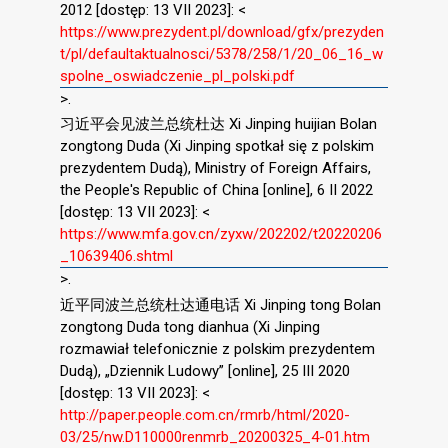
2012 [dostęp: 13 VII 2023]: <
https://www.prezydent.pl/download/gfx/prezyden
t/pl/defaultaktualnosci/5378/258/1/20_06_16_w
spolne_oswiadczenie_pl_polski.pdf
>.
习近平会见波兰总统杜达 Xi Jinping huijian Bolan
zongtong Duda (Xi Jinping spotkał się z polskim
prezydentem Dudą), Ministry of Foreign Affairs,
the People's Republic of China [online], 6 II 2022
[dostęp: 13 VII 2023]: <
https://www.mfa.gov.cn/zyxw/202202/t20220206
_10639406.shtml
>.
近平同波兰总统杜达通电话 Xi Jinping tong Bolan
zongtong Duda tong dianhua (Xi Jinping
rozmawiał telefonicznie z polskim prezydentem
Dudą), „Dziennik Ludowy” [online], 25 III 2020
[dostęp: 13 VII 2023]: <
http://paper.people.com.cn/rmrb/html/2020-
03/25/nw.D110000renmrb_20200325_4-01.htm