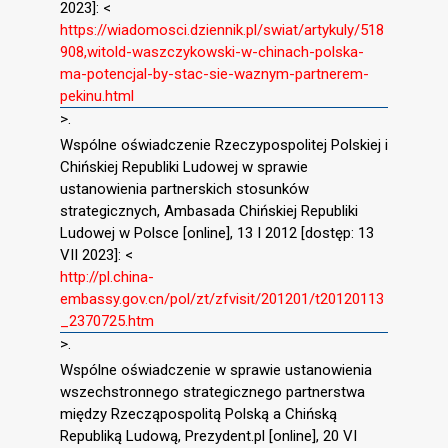
2023]: <
https://wiadomosci.dziennik.pl/swiat/artykuly/518
908,witold-waszczykowski-w-chinach-polska-
ma-potencjal-by-stac-sie-waznym-partnerem-
pekinu.html
>.
Wspólne oświadczenie Rzeczypospolitej Polskiej i
Chińskiej Republiki Ludowej w sprawie
ustanowienia partnerskich stosunków
strategicznych, Ambasada Chińskiej Republiki
Ludowej w Polsce [online], 13 I 2012 [dostęp: 13
VII 2023]: <
http://pl.china-
embassy.gov.cn/pol/zt/zfvisit/201201/t20120113
_2370725.htm
>.
Wspólne oświadczenie w sprawie ustanowienia
wszechstronnego strategicznego partnerstwa
między Rzecząpospolitą Polską a Chińską
Republiką Ludową, Prezydent.pl [online], 20 VI