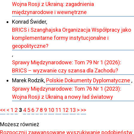
Wojna Rosji z Ukrainą: zagadnienia
międzynarodowe i wewnętrzne
Konrad Świder,
BRICS i Szanghajska Organizacja Współpracy jako
komplementarne formy instytucjonalne i
geopolityczne?
,
Sprawy Międzynarodowe: Tom 79 Nr 1 (2026):
BRICS – wyzwanie czy szansa dla Zachodu?
Marek Rodzik,
Polskie Dokumenty Dyplomatyczne
,
Sprawy Międzynarodowe: Tom 76 Nr 1 (2023):
Wojna Rosji z Ukrainą a nowy ład światowy
<<
<
1
2
3
4
5
6
7
8
9
10
11
12
13
>
>>
Możesz również
Rozpocznij zaawansowane wyszukiwanie podobieństw