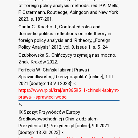
of foreign policy analysis methods, red. P.A. Mello,
F. Ostermann, Routledge, Abingdon and New York
2023, s. 187-201.
Cantir C., Kaarbo J., Contested roles and
domestic politics: reflections on role theory in
foreign policy analysis and IR theory, ,,Foreign
Policy Analysis” 2012, vol. 8, issue 1, s. 5–24.
Czubkowska S., Chińczycy trzymają nas mocno,
Znak, Kraków 2022.
Ferfecki W., Chiński labirynt Prawa i
Sprawiedliwości, „Rzeczpospolita” [online], 1 III
2021 [dostęp: 13 VII 2023]: <
https://www.rp.pl/kraj/art8659511-chinski-labirynt-
prawa-i-sprawiedliwosci
>.
IX Szczyt Przywódców Europy
Środkowowschodniej i Chin z udziałem
Prezydenta RP, Prezydent.pl [online], 9 II 2021
[dostęp: 13 XII 2023]: <