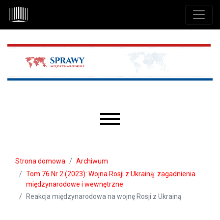
Przejdź do głównego menu
Przejdź do sekcji głównej
Przejdź do stopki
Main menu
Strona domowa
Archiwum
Tom 76 Nr 2 (2023): Wojna Rosji z Ukrainą: zagadnienia
międzynarodowe i wewnętrzne
Reakcja międzynarodowa na wojnę Rosji z Ukrainą