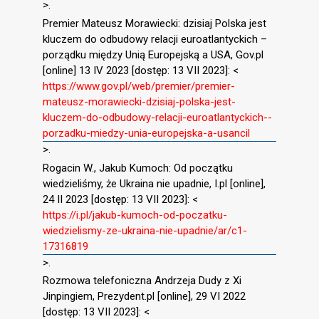
>.
Premier Mateusz Morawiecki: dzisiaj Polska jest
kluczem do odbudowy relacji euroatlantyckich –
porządku między Unią Europejską a USA, Gov.pl
[online] 13 IV 2023 [dostęp: 13 VII 2023]: <
https://www.gov.pl/web/premier/premier-
mateusz-morawiecki-dzisiaj-polska-jest-
kluczem-do-odbudowy-relacji-euroatlantyckich--
porzadku-miedzy-unia-europejska-a-usancil
>.
Rogacin W., Jakub Kumoch: Od początku
wiedzieliśmy, że Ukraina nie upadnie, I.pl [online],
24 II 2023 [dostęp: 13 VII 2023]: <
https://i.pl/jakub-kumoch-od-poczatku-
wiedzielismy-ze-ukraina-nie-upadnie/ar/c1-
17316819
>.
Rozmowa telefoniczna Andrzeja Dudy z Xi
Jinpingiem, Prezydent.pl [online], 29 VI 2022
[dostęp: 13 VII 2023]: <