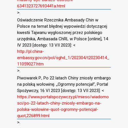
6341323727693441a.html
>.
Oświadczenie Rzecznika Ambasady Chin w
Polsce na temat błędnej wypowiedzi dotyczącej
kwestii Tajwanu wygłoszonej przez polskiego
urzędnika, Ambasada ChRL w Polsce [online], 14
IV 2023 [dostęp: 13 VII 2023]: <
http://pl.china-
embassy.gov.cn/pol/sghd_1/202304/t20230414_
11059027.htm
>.
Piwowarek P., Po 22 latach Chiny zniosły embargo
na polską wołowinę. „Ogromny potencjał”, Portal
Spożywczy, 16 VI 2023 [dostęp: 13 VII 2023]: <
https://www.portalspozywczy.pl/mieso/wiadomo
sci/po-22-latach-chiny-zniosly-embargo-na-
polska-wolowine-quot-ogromny-potencjal-
quot,226899.html
>.