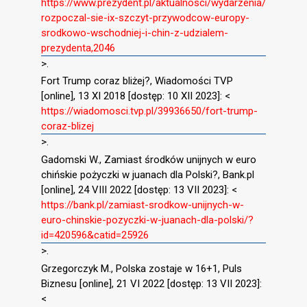
https://www.prezydent.pl/aktualnosci/wydarzenia/
rozpoczal-sie-ix-szczyt-przywodcow-europy-
srodkowo-wschodniej-i-chin-z-udzialem-
prezydenta,2046
>.
Fort Trump coraz bliżej?, Wiadomości TVP
[online], 13 XI 2018 [dostęp: 10 XII 2023]: <
https://wiadomosci.tvp.pl/39936650/fort-trump-
coraz-blizej
>.
Gadomski W., Zamiast środków unijnych w euro
chińskie pożyczki w juanach dla Polski?, Bank.pl
[online], 24 VIII 2022 [dostęp: 13 VII 2023]: <
https://bank.pl/zamiast-srodkow-unijnych-w-
euro-chinskie-pozyczki-w-juanach-dla-polski/?
id=420596&catid=25926
>.
Grzegorczyk M., Polska zostaje w 16+1, Puls
Biznesu [online], 21 VI 2022 [dostęp: 13 VII 2023]:
<