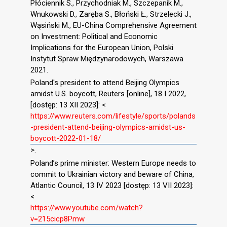
Płóciennik S., Przychodniak M., Szczepanik M.,
Wnukowski D., Zaręba S., Błoński Ł., Strzelecki J.,
Wąsiński M., EU-China Comprehensive Agreement
on Investment: Political and Economic
Implications for the European Union, Polski
Instytut Spraw Międzynarodowych, Warszawa
2021.
Poland's president to attend Beijing Olympics
amidst U.S. boycott, Reuters [online], 18 I 2022,
[dostęp: 13 XII 2023]: <
https://www.reuters.com/lifestyle/sports/polands
-president-attend-beijing-olympics-amidst-us-
boycott-2022-01-18/
>.
Poland’s prime minister: Western Europe needs to
commit to Ukrainian victory and beware of China,
Atlantic Council, 13 IV 2023 [dostęp: 13 VII 2023]:
<
https://www.youtube.com/watch?
v=215cicp8Pmw