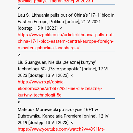
polskiej-polityki-zagranicznej-w-2023-r
>.
Lau S., Lithuania pulls out of China’s ’17+1′ bloc in
Eastern Europe, Politico [online], 21 V 2021
[dostęp: 15 XII 2023]: <
https://www.politico.eu/article/lithuania-pulls-out-
china-17-1-bloc-eastern-central-europe-foreign-
minister-gabrielius-landsbergis/
>.
Liu Guangyuan, Nie dla „żelaznej kurtyny”
technologii 5G, „Rzeczpospolita” [online], 17 VII
2023 [dostęp: 13 VII 2023]: <
https://www.rp.pl/opinie-
ekonomiczne/art8872921-nie-dla-zelaznej-
kurtyny-technologii-5g
>.
Mateusz Morawiecki po szczycie 16+1 w
Dubrowniku, Kancelaria Premiera [online], 12 IV
2019 [dostęp: 13 VII 2023]: <
https://www.youtube.com/watch?v=4D91Mt-