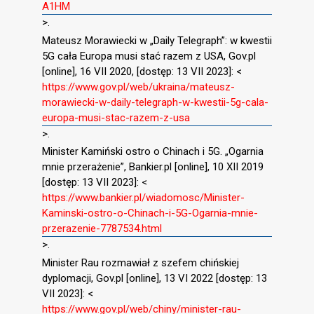
A1HM
>.
Mateusz Morawiecki w „Daily Telegraph”: w kwestii
5G cała Europa musi stać razem z USA, Gov.pl
[online], 16 VII 2020, [dostęp: 13 VII 2023]: <
https://www.gov.pl/web/ukraina/mateusz-
morawiecki-w-daily-telegraph-w-kwestii-5g-cala-
europa-musi-stac-razem-z-usa
>.
Minister Kamiński ostro o Chinach i 5G. „Ogarnia
mnie przerażenie”, Bankier.pl [online], 10 XII 2019
[dostęp: 13 VII 2023]: <
https://www.bankier.pl/wiadomosc/Minister-
Kaminski-ostro-o-Chinach-i-5G-Ogarnia-mnie-
przerazenie-7787534.html
>.
Minister Rau rozmawiał z szefem chińskiej
dyplomacji, Gov.pl [online], 13 VI 2022 [dostęp: 13
VII 2023]: <
https://www.gov.pl/web/chiny/minister-rau-