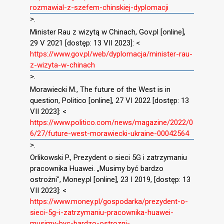
rozmawial-z-szefem-chinskiej-dyplomacji
>.
Minister Rau z wizytą w Chinach, Gov.pl [online],
29 V 2021 [dostęp: 13 VII 2023]: <
https://www.gov.pl/web/dyplomacja/minister-rau-
z-wizyta-w-chinach
>.
Morawiecki M., The future of the West is in
question, Politico [online], 27 VI 2022 [dostęp: 13
VII 2023]: <
https://www.politico.com/news/magazine/2022/0
6/27/future-west-morawiecki-ukraine-00042564
>.
Orlikowski P., Prezydent o sieci 5G i zatrzymaniu
pracownika Huawei. „Musimy być bardzo
ostrożni", Money.pl [online], 23 I 2019, [dostęp: 13
VII 2023]: <
https://www.money.pl/gospodarka/prezydent-o-
sieci-5g-i-zatrzymaniu-pracownika-huawei-
musimy-byc-bardzo-ostrozni-