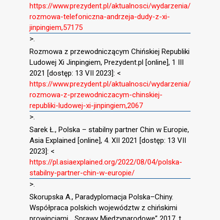
https://www.prezydent.pl/aktualnosci/wydarzenia/
rozmowa-telefoniczna-andrzeja-dudy-z-xi-
jinpingiem,57175
>.
Rozmowa z przewodniczącym Chińskiej Republiki
Ludowej Xi Jinpingiem, Prezydent.pl [online], 1 III
2021 [dostęp: 13 VII 2023]: <
https://www.prezydent.pl/aktualnosci/wydarzenia/
rozmowa-z-przewodniczacym-chinskiej-
republiki-ludowej-xi-jinpingiem,2067
>.
Sarek Ł., Polska – stabilny partner Chin w Europie,
Asia Explained [online], 4. XII 2021 [dostęp: 13 VII
2023]: <
https://pl.asiaexplained.org/2022/08/04/polska-
stabilny-partner-chin-w-europie/
>.
Skorupska A., Paradyplomacja Polska–Chiny.
Współpraca polskich województw z chińskimi
prowincjami, ,,Sprawy Międzynarodowe” 2017, t.