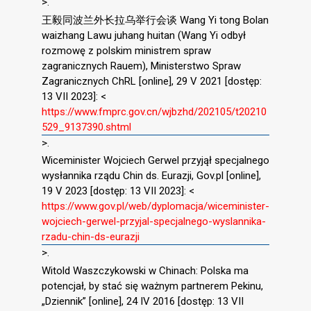
>.
王毅同波兰外长拉乌举行会谈 Wang Yi tong Bolan
waizhang Lawu juhang huitan (Wang Yi odbył
rozmowę z polskim ministrem spraw
zagranicznych Rauem), Ministerstwo Spraw
Zagranicznych ChRL [online], 29 V 2021 [dostęp:
13 VII 2023]: <
https://www.fmprc.gov.cn/wjbzhd/202105/t20210
529_9137390.shtml
>.
Wiceminister Wojciech Gerwel przyjął specjalnego
wysłannika rządu Chin ds. Eurazji, Gov.pl [online],
19 V 2023 [dostęp: 13 VII 2023]: <
https://www.gov.pl/web/dyplomacja/wiceminister-
wojciech-gerwel-przyjal-specjalnego-wyslannika-
rzadu-chin-ds-eurazji
>.
Witold Waszczykowski w Chinach: Polska ma
potencjał, by stać się ważnym partnerem Pekinu,
„Dziennik” [online], 24 IV 2016 [dostęp: 13 VII