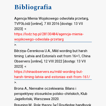
Bibliografia
Agencja Mienia Wojskowego odwołała przetarg,
TVP3Łódź [online], 7 XII 2016 [dostęp: 13 VII
2023]: <
https://lodz.tvp.pl/28130484/agencja-mienia-
wojskowego-odwolala-przetarg
>.
Bērziņa-Čerenkova U.A., Mild wording but harsh
timing: Latvia and Estonia’s exit from 16+1, China
Observers [online], 12 VIII 2022 [dostęp: 13 VII
2023]: <
https://chinaobservers.eu/mild-wording-but-
harsh-timing-latvia-and-estonias-exit-from-161/
>.
Brona A., Nierealne oczekiwania. Bilans i
perspektywy stosunków polsko-chińskich, Klub
Jagielloński, Warszawa 2020.
Breuning M., Role theory, [w:] Routledge handbook