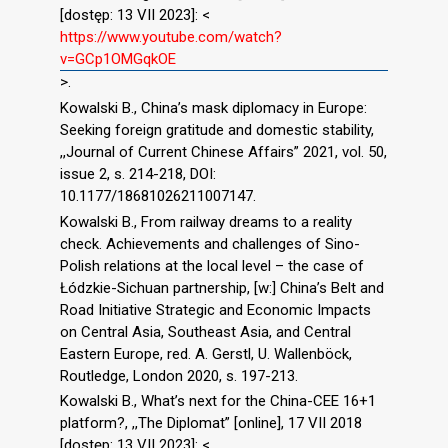
[dostęp: 13 VII 2023]: <
https://www.youtube.com/watch?
v=GCp1OMGqkOE
>.
Kowalski B., China’s mask diplomacy in Europe:
Seeking foreign gratitude and domestic stability,
,,Journal of Current Chinese Affairs” 2021, vol. 50,
issue 2, s. 214-218, DOI:
10.1177/18681026211007147.
Kowalski B., From railway dreams to a reality
check. Achievements and challenges of Sino-
Polish relations at the local level – the case of
Łódzkie-Sichuan partnership, [w:] China’s Belt and
Road Initiative Strategic and Economic Impacts
on Central Asia, Southeast Asia, and Central
Eastern Europe, red. A. Gerstl, U. Wallenböck,
Routledge, London 2020, s. 197-213.
Kowalski B., What’s next for the China-CEE 16+1
platform?, ,,The Diplomat” [online], 17 VII 2018
[dostęp: 13 VII 2023]: <