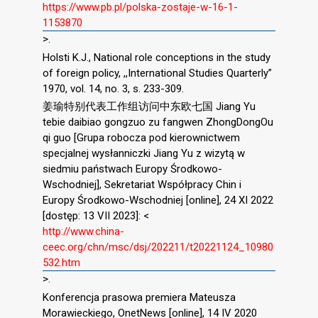
https://www.pb.pl/polska-zostaje-w-16-1-
1153870
>.
Holsti K.J., National role conceptions in the study
of foreign policy, ,,International Studies Quarterly”
1970, vol. 14, no. 3, s. 233-309.
姜瑜特别代表工作组访问中东欧七国 Jiang Yu
tebie daibiao gongzuo zu fangwen ZhongDongOu
qi guo [Grupa robocza pod kierownictwem
specjalnej wysłanniczki Jiang Yu z wizytą w
siedmiu państwach Europy Środkowo-
Wschodniej], Sekretariat Współpracy Chin i
Europy Środkowo-Wschodniej [online], 24 XI 2022
[dostęp: 13 VII 2023]: <
http://www.china-
ceec.org/chn/msc/dsj/202211/t20221124_10980
532.htm
>.
Konferencja prasowa premiera Mateusza
Morawieckiego, OnetNews [online], 14 IV 2020