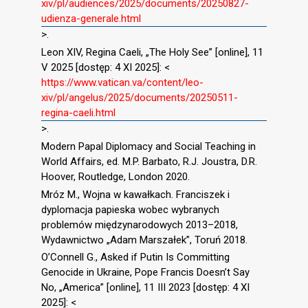
xiv/pl/audiences/2025/documents/20250827-
udienza-generale.html
>.
Leon XIV, Regina Caeli, „The Holy See” [online], 11
V 2025 [dostęp: 4 XI 2025]: <
https://www.vatican.va/content/leo-
xiv/pl/angelus/2025/documents/20250511-
regina-caeli.html
>.
Modern Papal Diplomacy and Social Teaching in
World Affairs, ed. M.P. Barbato, R.J. Joustra, D.R.
Hoover, Routledge, London 2020.
Mróz M., Wojna w kawałkach. Franciszek i
dyplomacja papieska wobec wybranych
problemów międzynarodowych 2013–2018,
Wydawnictwo „Adam Marszałek”, Toruń 2018.
O’Connell G., Asked if Putin Is Committing
Genocide in Ukraine, Pope Francis Doesn’t Say
No, „America” [online], 11 III 2023 [dostęp: 4 XI
2025]: <