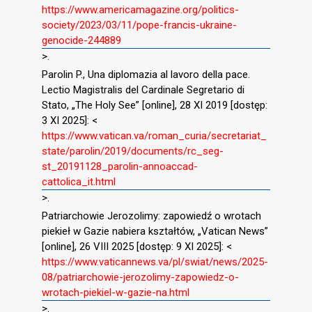
https://www.americamagazine.org/politics-
society/2023/03/11/pope-francis-ukraine-
genocide-244889
>.
Parolin P., Una diplomazia al lavoro della pace.
Lectio Magistralis del Cardinale Segretario di
Stato, „The Holy See” [online], 28 XI 2019 [dostęp:
3 XI 2025]: <
https://www.vatican.va/roman_curia/secretariat_
state/parolin/2019/documents/rc_seg-
st_20191128_parolin-annoaccad-
cattolica_it.html
>.
Patriarchowie Jerozolimy: zapowiedź o wrotach
piekieł w Gazie nabiera kształtów, „Vatican News”
[online], 26 VIII 2025 [dostęp: 9 XI 2025]: <
https://www.vaticannews.va/pl/swiat/news/2025-
08/patriarchowie-jerozolimy-zapowiedz-o-
wrotach-piekiel-w-gazie-na.html
>.