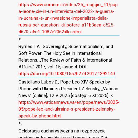
https://www.corriere.it/esteri/25_maggio_11/pap
a-leone-xiv-in-un-intervista-del-2022-la-guerra-
in-ucraina-e-un-invasione-imperialista-della-
russia-per-questioni-di-potere-a11b3aea-d525-
4670-a5c1-1087e2062xlk.shtml
>.
Byrnes T.A., Sovereignty, Supernationalism, and
Soft Power: The Holy See in International
Relations, „The Review of Faith & International
Affairs” 2017, vol. 15, issue 4. DOI:
https://doi.org/10.1080/15570274.2017.1392140
Castellano Lubov D., Pope Leo XIV Speaks by
Phone with Ukraine’s President Zelensky, „Vatican
News” [online], 12 V 2025 [dostęp: 6 XI 2025]: <
https://www.vaticannews.va/en/pope/news/2025-
05/pope-leo-and-ukraine-s-president-zelensky-
speak-by-phone.html
>.
Celebracja eucharystyczna na rozpoczęcie
posługi piotrowej Biskupa Rzymu Leona XIV.