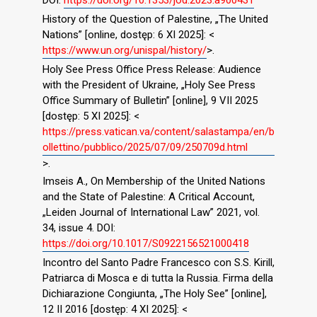
DOI:
https://doi.org/10.1353/jod.2023.a900431
History of the Question of Palestine, „The United
Nations” [online, dostęp: 6 XI 2025]: <
https://www.un.org/unispal/history/
>.
Holy See Press Office Press Release: Audience
with the President of Ukraine, „Holy See Press
Office Summary of Bulletin” [online], 9 VII 2025
[dostęp: 5 XI 2025]: <
https://press.vatican.va/content/salastampa/en/b
ollettino/pubblico/2025/07/09/250709d.html
>.
Imseis A., On Membership of the United Nations
and the State of Palestine: A Critical Account,
„Leiden Journal of International Law” 2021, vol.
34, issue 4. DOI:
https://doi.org/10.1017/S0922156521000418
Incontro del Santo Padre Francesco con S.S. Kirill,
Patriarca di Mosca e di tutta la Russia. Firma della
Dichiarazione Congiunta, „The Holy See” [online],
12 II 2016 [dostęp: 4 XI 2025]: <