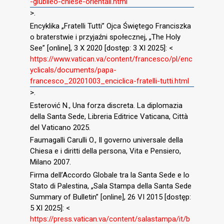
-giubileo-chiese-orientali.html
>.
Encyklika „Fratelli Tutti” Ojca Świętego Franciszka
o braterstwie i przyjaźni społecznej, „The Holy
See” [online], 3 X 2020 [dostęp: 3 XI 2025]: <
https://www.vatican.va/content/francesco/pl/enc
yclicals/documents/papa-
francesco_20201003_enciclica-fratelli-tutti.html
>.
Esterović N., Una forza discreta. La diplomazia
della Santa Sede, Libreria Editrice Vaticana, Città
del Vaticano 2025.
Faumagalli Carulli O., Il governo universale della
Chiesa e i diritti della persona, Vita e Pensiero,
Milano 2007.
Firma dell’Accordo Globale tra la Santa Sede e lo
Stato di Palestina, „Sala Stampa della Santa Sede
Summary of Bulletin” [online], 26 VI 2015 [dostęp:
5 XI 2025]: <
https://press.vatican.va/content/salastampa/it/b