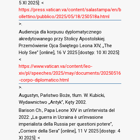
5 XI 2025]: <
https://press.vatican.va/content/salastampa/en/b
ollettino/pubblico/2025/05/18/250518a.html
>.
Audiencja dla korpusu dyplomatycznego
akredytowanego przy Stolicy Apostolskiej.
Przemówienie Ojca Świętego Leona XIV, „The
Holy See” [online], 16 V 2025 [dostęp: 10 XI 2025]:
<
https://www.vatican.va/content/leo-
xiv/pl/speeches/2025/may/documents/20250516
-corpo-diplomatico.html
>.
Augustyn, Państwo Boże, tłum. W. Kubicki,
Wydawnictwo „Antyk”, Kęty 2002.
Barison Ch., Papa Leone XIV in un’intervista del
2022: „La guerra in Ucraina è un’invasione
imperialista della Russia per questioni potere”,
„Corriere della Sera” [online], 11 V 2025 [dostęp: 4
XI 2025]: <