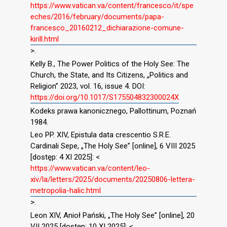
https://www.vatican.va/content/francesco/it/spe
eches/2016/february/documents/papa-
francesco_20160212_dichiarazione-comune-
kirill.html
>.
Kelly B., The Power Politics of the Holy See: The
Church, the State, and Its Citizens, „Politics and
Religion” 2023, vol. 16, issue 4. DOI:
https://doi.org/10.1017/S175504832300024X
Kodeks prawa kanonicznego, Pallottinum, Poznań
1984.
Leo PP. XIV, Epistula data crescentio S.R.E.
Cardinali Sepe, „The Holy See” [online], 6 VIII 2025
[dostęp: 4 XI 2025]: <
https://www.vatican.va/content/leo-
xiv/la/letters/2025/documents/20250806-lettera-
metropolia-halic.html
>.
Leon XIV, Anioł Pański, „The Holy See” [online], 20
VII 2025 [dostęp: 10 XI 2025]: <