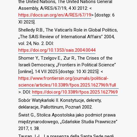
the United Nations, The United Nations General
Assembly, A/RES/67/19, 4 XI 2012: <
https://docs.un.org/en/A/RES/67/19
> [dostęp: 6
XI 2025].
Shelledy R.B., The Vatican’s Role in Global Politics,
„The SAIS Review of International Affairs” 2004,
vol. 24, No. 2. DOI:
https://doi.org/10.1353/sais.2004.0044
Shomer Y., Tzelgov E., Zur R., The Crises of the
Israeli Democracy, „Frontiers in Political Science”
[online], 14 VII 2025 [dostęp: 10 XI 2025]: <
https://www.frontiersin.org/journals/political-
science/articles/10.3389/fpos.2025.1627969/full
>. DOI:
https://doi.org/10.3389/fpos.2025.1627969
Sobór Watykański II. Konstytucje, dekrety,
deklaracje, Pallottinum, Poznań 2002.
Świst G., Stolica Apostolska jako podmiot prawa
międzynarodowego, „Gdańskie Studia Prawnicze”
2017, t. 38.
Tauran J.-L., La presenza della Santa Sede negli