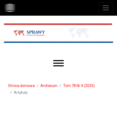
Przejdź do głównego menu
Przejdź do sekcji głównej
Przejdź do stopki
Main menu
Strona domowa
Archiwum
Tom 78 Nr 4 (2025)
Artykuły