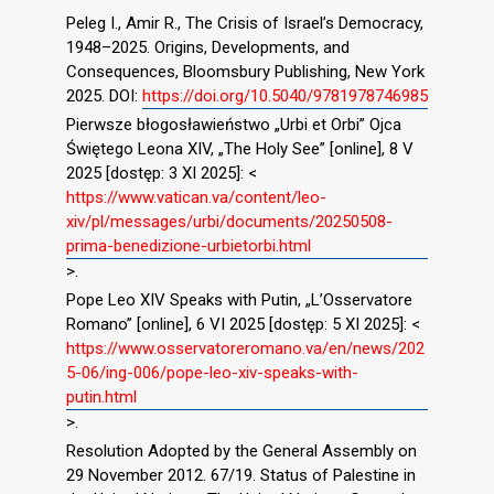
Peleg I., Amir R., The Crisis of Israel’s Democracy,
1948–2025. Origins, Developments, and
Consequences, Bloomsbury Publishing, New York
2025. DOI:
https://doi.org/10.5040/9781978746985
Pierwsze błogosławieństwo „Urbi et Orbi” Ojca
Świętego Leona XIV, „The Holy See” [online], 8 V
2025 [dostęp: 3 XI 2025]: <
https://www.vatican.va/content/leo-
xiv/pl/messages/urbi/documents/20250508-
prima-benedizione-urbietorbi.html
>.
Pope Leo XIV Speaks with Putin, „L’Osservatore
Romano” [online], 6 VI 2025 [dostęp: 5 XI 2025]: <
https://www.osservatoreromano.va/en/news/202
5-06/ing-006/pope-leo-xiv-speaks-with-
putin.html
>.
Resolution Adopted by the General Assembly on
29 November 2012. 67/19. Status of Palestine in