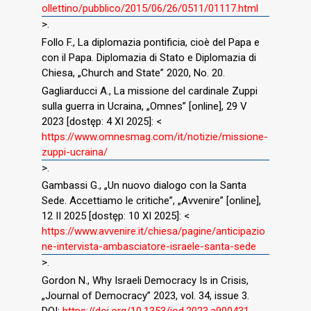
ollettino/pubblico/2015/06/26/0511/01117.html
>.
Follo F., La diplomazia pontificia, cioè del Papa e
con il Papa. Diplomazia di Stato e Diplomazia di
Chiesa, „Church and State” 2020, No. 20.
Gagliarducci A., La missione del cardinale Zuppi
sulla guerra in Ucraina, „Omnes” [online], 29 V
2023 [dostęp: 4 XI 2025]: <
https://www.omnesmag.com/it/notizie/missione-
zuppi-ucraina/
>.
Gambassi G., „Un nuovo dialogo con la Santa
Sede. Accettiamo le critiche”, „Avvenire” [online],
12 II 2025 [dostęp: 10 XI 2025]: <
https://www.avvenire.it/chiesa/pagine/anticipazio
ne-intervista-ambasciatore-israele-santa-sede
>.
Gordon N., Why Israeli Democracy Is in Crisis,
„Journal of Democracy” 2023, vol. 34, issue 3.