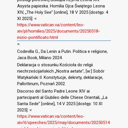
Asysta papieska. Homilia Ojca Świętego Leona
XIV, „The Holy See” [online], 18 V 2025 [dostęp: 4
XI 2025]: <
https://www.vatican.va/content/leo-
xiv/pl/homilies/2025/documents/20250518-
inizio-pontificato.html
>.
Codevilla G., Da Lenin a Putin. Politica e religione,
Jaca Book, Milano 2024.
Deklaracja o stosunku Kościoła do religii
niechrześcijańskich „Nostra aetate”, [w:] Sobór
Watykański II. Konstytucje, dekrety, deklaracje,
Pallottinum, Poznań 2002.
Discorso del Santo Padre Leone XIV ai
partecipanti al Giubileo delle Chiese Orientali, „La
Santa Sede” [online], 14 V 2025 [dostęp: 10 XI
2025]: <
https://www.vatican.va/content/leo-
xiv/it/speeches/2025/may/documents/20250514