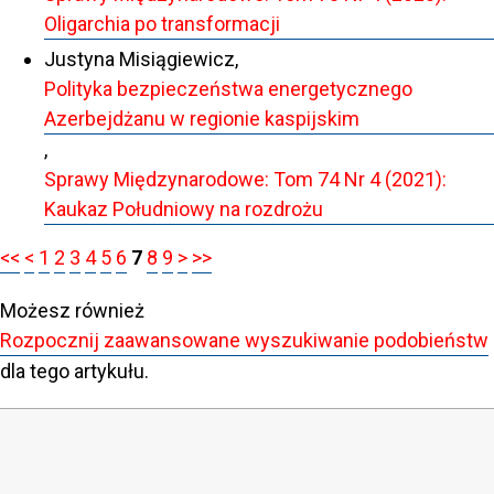
Oligarchia po transformacji
Justyna Misiągiewicz,
Polityka bezpieczeństwa energetycznego
Azerbejdżanu w regionie kaspijskim
,
Sprawy Międzynarodowe: Tom 74 Nr 4 (2021):
Kaukaz Południowy na rozdrożu
<<
<
1
2
3
4
5
6
7
8
9
>
>>
Możesz również
Rozpocznij zaawansowane wyszukiwanie podobieństw
dla tego artykułu.