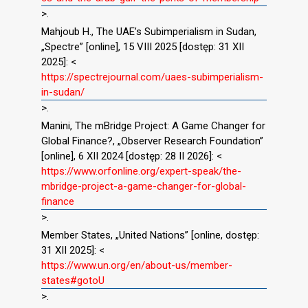
>.
Mahjoub H., The UAE’s Subimperialism in Sudan,
„Spectre” [online], 15 VIII 2025 [dostęp: 31 XII
2025]: <
https://spectrejournal.com/uaes-subimperialism-
in-sudan/
>.
Manini, The mBridge Project: A Game Changer for
Global Finance?, „Observer Research Foundation”
[online], 6 XII 2024 [dostęp: 28 II 2026]: <
https://www.orfonline.org/expert-speak/the-
mbridge-project-a-game-changer-for-global-
finance
>.
Member States, „United Nations” [online, dostęp:
31 XII 2025]: <
https://www.un.org/en/about-us/member-
states#gotoU
>.