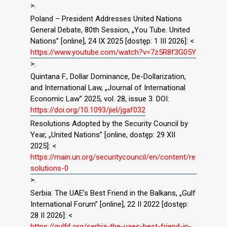
>.
Poland – President Addresses United Nations
General Debate, 80th Session, „You Tube. United
Nations” [online], 24 IX 2025 [dostęp: 1 III 2026]: <
https://www.youtube.com/watch?v=7z5R8f3G05Y
>.
Quintana F., Dollar Dominance, De-Dollarization,
and International Law, „Journal of International
Economic Law” 2025, vol. 28, issue 3. DOI:
https://doi.org/10.1093/jiel/jgaf032
Resolutions Adopted by the Security Council by
Year, „United Nations” [online, dostęp: 29 XII
2025]: <
https://main.un.org/securitycouncil/en/content/re
solutions-0
>.
Serbia: The UAE’s Best Friend in the Balkans, „Gulf
International Forum” [online], 22 II 2022 [dostęp:
28 II 2026]: <
https://gulfif.org/serbia-the-uaes-best-friend-in-