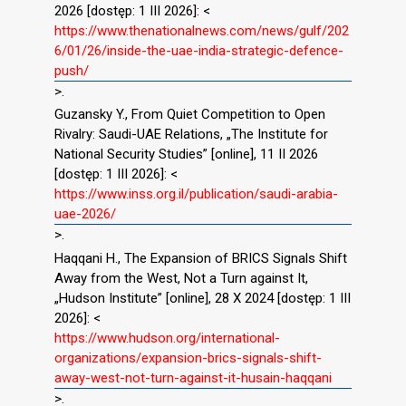
2026 [dostęp: 1 III 2026]: <
https://www.thenationalnews.com/news/gulf/202
6/01/26/inside-the-uae-india-strategic-defence-
push/
>.
Guzansky Y., From Quiet Competition to Open
Rivalry: Saudi-UAE Relations, „The Institute for
National Security Studies” [online], 11 II 2026
[dostęp: 1 III 2026]: <
https://www.inss.org.il/publication/saudi-arabia-
uae-2026/
>.
Haqqani H., The Expansion of BRICS Signals Shift
Away from the West, Not a Turn against It,
„Hudson Institute” [online], 28 X 2024 [dostęp: 1 III
2026]: <
https://www.hudson.org/international-
organizations/expansion-brics-signals-shift-
away-west-not-turn-against-it-husain-haqqani
>.