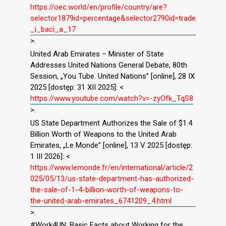
https://oec.world/en/profile/country/are?
selector1879id=percentage&selector2790id=trade
_i_baci_a_17
>.
United Arab Emirates – Minister of State
Addresses United Nations General Debate, 80th
Session, „You Tube. United Nations” [online], 28 IX
2025 [dostęp: 31 XII 2025]: <
https://www.youtube.com/watch?v=-zyOfk_TqS8
>.
US State Department Authorizes the Sale of $1.4
Billion Worth of Weapons to the United Arab
Emirates, „Le Monde” [online], 13 V 2025 [dostęp:
1 III 2026]: <
https://www.lemonde.fr/en/international/article/2
025/05/13/us-state-department-has-authorized-
the-sale-of-1-4-billion-worth-of-weapons-to-
the-united-arab-emirates_6741209_4.html
>.
#Work4UN: Basic Facts about Working for the