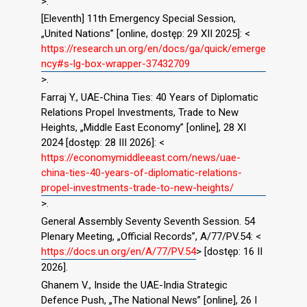
>.
[Eleventh] 11th Emergency Special Session,
„United Nations” [online, dostęp: 29 XII 2025]: <
https://research.un.org/en/docs/ga/quick/emerge
ncy#s-lg-box-wrapper-37432709
>.
Farraj Y., UAE-China Ties: 40 Years of Diplomatic
Relations Propel Investments, Trade to New
Heights, „Middle East Economy” [online], 28 XI
2024 [dostęp: 28 III 2026]: <
https://economymiddleeast.com/news/uae-
china-ties-40-years-of-diplomatic-relations-
propel-investments-trade-to-new-heights/
>.
General Assembly Seventy Seventh Session. 54
Plenary Meeting, „Official Records”, A/77/PV.54: <
https://docs.un.org/en/A/77/PV.54
> [dostęp: 16 II
2026].
Ghanem V., Inside the UAE-India Strategic
Defence Push, „The National News” [online], 26 I