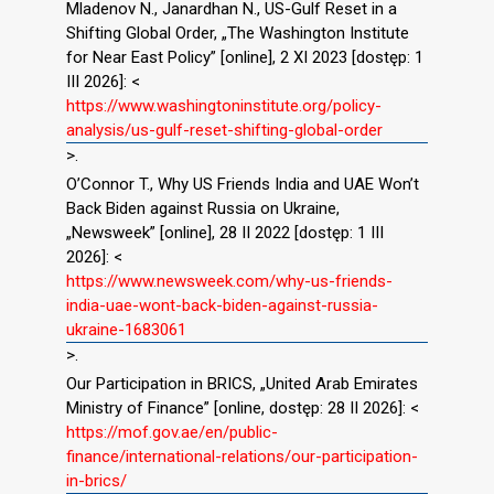
Mladenov N., Janardhan N., US-Gulf Reset in a
Shifting Global Order, „The Washington Institute
for Near East Policy” [online], 2 XI 2023 [dostęp: 1
III 2026]: <
https://www.washingtoninstitute.org/policy-
analysis/us-gulf-reset-shifting-global-order
>.
O’Connor T., Why US Friends India and UAE Won’t
Back Biden against Russia on Ukraine,
„Newsweek” [online], 28 II 2022 [dostęp: 1 III
2026]: <
https://www.newsweek.com/why-us-friends-
india-uae-wont-back-biden-against-russia-
ukraine-1683061
>.
Our Participation in BRICS, „United Arab Emirates
Ministry of Finance” [online, dostęp: 28 II 2026]: <
https://mof.gov.ae/en/public-
finance/international-relations/our-participation-
in-brics/