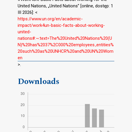
United Nations, „United Nations” [online, dostęp: 1
III 2026]: <
https://www.un.org/en/academic-
impact/work4un-basic-facts-about-working-
united-
nations#:~:text=The%20United%20Nations%20(U
N)%20has%2037%2C000%20employees.,entities%
20such%20as%20UNHCR%20and%20UN%20Wom
en
>.
Downloads