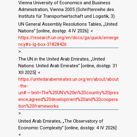
Vienna University of Economics and Business
Administration, Vienna 2005 (Schriftenreihe des
Instituts für Transportwirtschaft und Logistik, 3).
UN General Assembly Resolutions Tables, „United
Nations” [online, dostęp: 4 IV 2026]: <
https://research.un.org/en/docs/ga/quick/emerge
ncy#s-lg-box-31828426
>.
The UN in the United Arab Emirates, „United
Nations. United Arab Emirates” [online, dostęp: 31
XII 2025]: <
https://unitedarabemirates.un.org/en/about/about
-the-
un#:~:text=The%20UN's%20in%2Dcountry%20pres
ence,agreed%20development%20and%20coopera
tion%20frameworks
>.
United Arab Emirates, „The Observatory of
Economic Complexity” [online, dostęp: 4 IV 2026]:
<