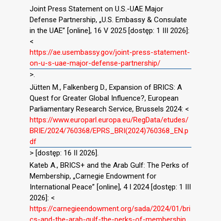
Joint Press Statement on U.S.-UAE Major
Defense Partnership, „U.S. Embassy & Consulate
in the UAE” [online], 16 V 2025 [dostęp: 1 III 2026]:
<
https://ae.usembassy.gov/joint-press-statement-
on-u-s-uae-major-defense-partnership/
>.
Jütten M., Falkenberg D., Expansion of BRICS: A
Quest for Greater Global Influence?, European
Parliamentary Research Service, Brussels 2024: <
https://www.europarl.europa.eu/RegData/etudes/
BRIE/2024/760368/EPRS_BRI(2024)760368_EN.p
df
> [dostęp: 16 II 2026].
Kateb A., BRICS+ and the Arab Gulf: The Perks of
Membership, „Carnegie Endowment for
International Peace” [online], 4 I 2024 [dostęp: 1 III
2026]: <
https://carnegieendowment.org/sada/2024/01/bri
cs-and-the-arab-gulf-the-perks-of-membership