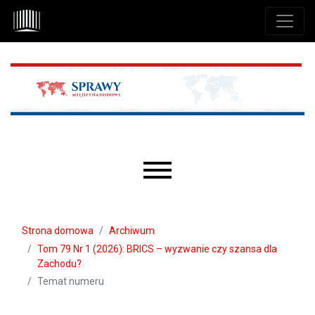
Przejdź do głównego menu
Przejdź do sekcji głównej
Przejdź do stopki
Main menu
Strona domowa
Archiwum
Tom 79 Nr 1 (2026): BRICS – wyzwanie czy szansa dla
Zachodu?
Temat numeru