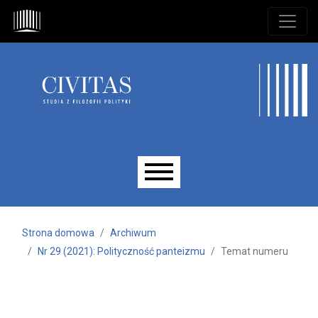
Przejdź do głównego menu
Przejdź do sekcji głównej
Przejdź do stopki
Main menu
Strona domowa
Archiwum
Nr 29 (2021): Polityczność panteizmu
Temat numeru