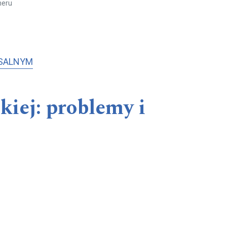
meru
RSALNYM
skiej: problemy i