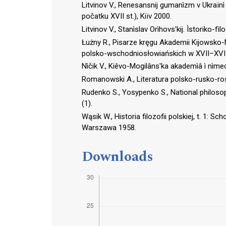
Litvinov V., Renesansnij gumanìzm v Ukraїnì
počatku XVII st.), Kiїv 2000.
Litvinov V., Stanìslav Orìhovs′kij. Ìstoriko-fì
Łużny R., Pisarze kręgu Akademii Kijowsko-M
polsko-wschodniosłowiańskich w XVII–XVIII
Nìčik V., Kiêvo-Mogilâns′ka akademìâ ì nìmec′k
Romanowski A., Literatura polsko-rusko-rosy
Rudenko S., Yosypenko S., National philoso
(1).
Wąsik W., Historia filozofii polskiej, t. 1: 
Warszawa 1958.
Downloads