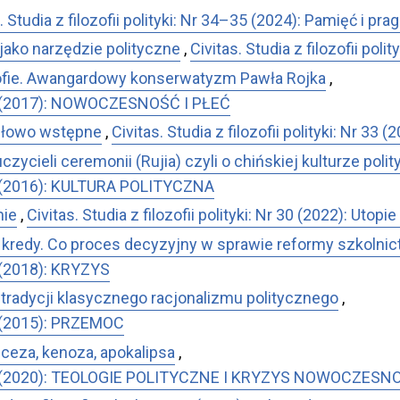
. Studia z filozofii polityki: Nr 34–35 (2024): Pamięć i pra
 jako narzędzie polityczne
,
Civitas. Studia z filozofii pol
rofie. Awangardowy konserwatyzm Pawła Rojka
,
Nr 21 (2017): NOWOCZESNOŚĆ I PŁEĆ
łowo wstępne
,
Civitas. Studia z filozofii polityki: Nr 33 
zycieli ceremonii (Rujia) czyli o chińskiej kulturze poli
r 18 (2016): KULTURA POLITYCZNA
mie
,
Civitas. Studia z filozofii polityki: Nr 30 (2022): Utop
 kredy. Co proces decyzyjny w sprawie reformy szkolnic
22 (2018): KRYZYS
e tradycji klasycznego racjonalizmu politycznego
,
 17 (2015): PRZEMOC
sceza, kenoza, apokalipsa
,
: Nr 26 (2020): TEOLOGIE POLITYCZNE I KRYZYS NOWOCZESN