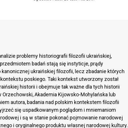
izie problemy historiografii filozofii ukraińskiej,
rzedmiotem badań stają się instyticje, prądy
nonicznej ukraińskiej filozofii, lecz zbadanie których
 kontekstu poskiego. Taki kontekst utworzony został
aińskiej historii i obejmuje tak ważne dla tych historii
ław Orzechowski, Akademia Kijowsko-Mohylańska lub
m autora, badania nad polskim kontekstem filozofii
zyjrzeć się uspadkowanym poglądom i mniemaniom
arodowej i są w stanie pokonać pojmowanie narodowej
cznego i oryginalnego produktu własnej narodowej kultury.