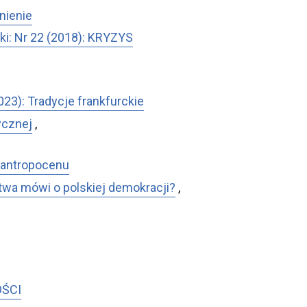
gnienie
ityki: Nr 22 (2018): KRYZYS
(2023): Tradycje frankfurckie
tycznej
,
ie antropocenu
twa mówi o polskiej demokracji?
,
OŚCI