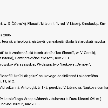
nì, w: D. Čiževs′kij, Fìlosofs′kì tvori, t. 1, red. V. Lìsovij, Smoloskip, Kiїv
is 2006.
: tèoryâ, arheologìâ, gìstoryâ, genealogìâ, škola, Belaruskaâ navuka,
tì” ta її značennâ dlâ ìstorìї ukraїns′koї fìlosofìї, w: V. Gors′kij,
 ìstorìâ), Centr praktičnoї fìlosofìї, Kiїv 2001.
e Lwowsko-Warszawskiej, Wydawnictwo Naukowe „Semper”,
 fìlosofìї Ukraїni âk galuz′ naukovogo doslìdžennâ ì akademìčna
011, nr 2.
hi Vìdrodžennâ. Antologìâ, č. 1–2, pereklad V. Litvinova, Naukova dumka
cìv katolic′kogo vìrospovìdannâ v duhovnu kul′turu Ukraїni XVI st.).
uhovnoї kul′turi, Kiїv 2005.