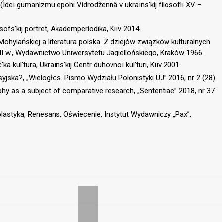
 (Ìdeї gumanìzmu epohi Vìdrodžennâ v ukraїns′kìj fìlosofìї XV –
losofs′kij portret, Akademperìodika, Kiїv 2014.
ohylańskiej a literatura polska. Z dziejów związków kulturalnych
 w., Wydawnictwo Uniwersytetu Jagiellońskiego, Kraków 1966.
a kul′tura, Ukraїns′kij Centr duhovnoї kul′turi, Kiїv 2001.
jska?, „Wielogłos. Pismo Wydziału Polonistyki UJ” 2016, nr 2 (28).
phy as a subject of comparative research, „Sententiae” 2018, nr 37
Scholastyka, Renesans, Oświecenie, Instytut Wydawniczy „Pax”,