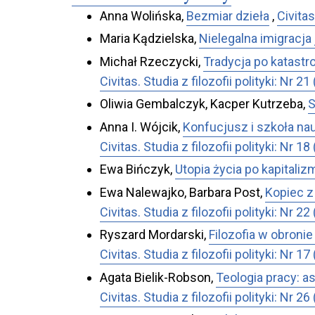
Anna Wolińska,
Bezmiar dzieła
,
Civitas
Maria Kądzielska,
Nielegalna imigracja
Michał Rzeczycki,
Tradycja po katast
Civitas. Studia z filozofii polityki: 
Oliwia Gembalczyk, Kacper Kutrzeba,
S
Anna I. Wójcik,
Konfucjusz i szkoła nauc
Civitas. Studia z filozofii polityki: N
Ewa Bińczyk,
Utopia życia po kapitaliz
Ewa Nalewajko, Barbara Post,
Kopiec z
Civitas. Studia z filozofii polityki: Nr 
Ryszard Mordarski,
Filozofia w obroni
Civitas. Studia z filozofii polityki: Nr
Agata Bielik-Robson,
Teologia pracy: a
Civitas. Studia z filozofii polityki