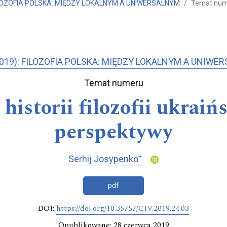
FILOZOFIA POLSKA: MIĘDZY LOKALNYM A UNIWERSALNYM
Temat nu
(2019): FILOZOFIA POLSKA: MIĘDZY LOKALNYM A UNIWE
Temat numeru
historii filozofii ukraiń
perspektywy
+
Serhij Josypenko
pdf
DOI:
https://doi.org/10.35757/CIV.2019.24.03
Opublikowane: 28 czerwca 2019