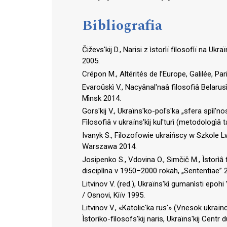
Bibliografia
Čiževs′kij D., Narisi z ìstorìї fìlosofìї na Ukraї
2005.
Crépon M., Altérités de l’Europe, Galilée, Par
Evaroŭskì V., Nacyânal′naâ fìlosofìâ Belarusì
Mìnsk 2014.
Gors′kij V., Ukraїns′ko-pol′s′ka „sfera spìl′nos
Fìlosofìâ v ukraїns′kìj kul′turì (metodologìâ ta
Ivanyk S., Filozofowie ukraińscy w Szkol
Warszawa 2014.
Josipenko S., Vdovina O., Simčič M., Ìstorìâ
disciplìna v 1950–2000 rokah, „Sententiae” 2
Litvinov V. (red.), Ukraїns′kì gumanìsti epo
/ Osnovi, Kiїv 1995.
Litvinov V., «Katolic′ka rus′» (Vnesok ukraїn
Ìstoriko-fìlosofs′kij naris, Ukraїns′kij Centr d