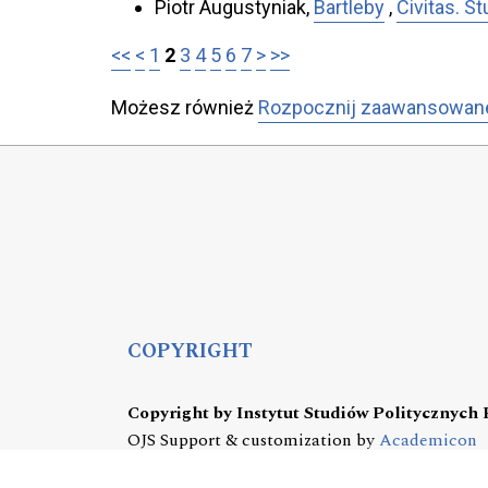
Piotr Augustyniak,
Bartleby
,
Civitas. St
<<
<
1
2
3
4
5
6
7
>
>>
Możesz również
Rozpocznij zaawansowan
COPYRIGHT
Copyright by Instytut Studiów Politycznych
OJS Support & customization by
Academicon
Platform & workflow by
OJS/PKP