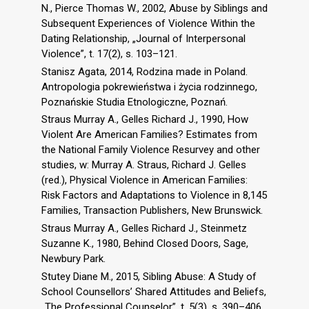
N., Pierce Thomas W., 2002, Abuse by Siblings and
Subsequent Experiences of Violence Within the
Dating Relationship, „Journal of Interpersonal
Violence”, t. 17(2), s. 103–121.
Stanisz Agata, 2014, Rodzina made in Poland.
Antropologia pokrewieństwa i życia rodzinnego,
Poznańskie Studia Etnologiczne, Poznań.
Straus Murray A., Gelles Richard J., 1990, How
Violent Are American Families? Estimates from
the National Family Violence Resurvey and other
studies, w: Murray A. Straus, Richard J. Gelles
(red.), Physical Violence in American Families:
Risk Factors and Adaptations to Violence in 8,145
Families, Transaction Publishers, New Brunswick.
Straus Murray A., Gelles Richard J., Steinmetz
Suzanne K., 1980, Behind Closed Doors, Sage,
Newbury Park.
Stutey Diane M., 2015, Sibling Abuse: A Study of
School Counsellors’ Shared Attitudes and Beliefs,
„The Professional Counselor”, t. 5(3), s. 390–406.