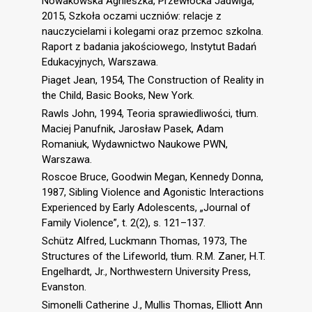
Nowakowska Agnieszka, Przewłocka Jadwiga,
2015, Szkoła oczami uczniów: relacje z
nauczycielami i kolegami oraz przemoc szkolna.
Raport z badania jakościowego, Instytut Badań
Edukacyjnych, Warszawa.
Piaget Jean, 1954, The Construction of Reality in
the Child, Basic Books, New York.
Rawls John, 1994, Teoria sprawiedliwości, tłum.
Maciej Panufnik, Jarosław Pasek, Adam
Romaniuk, Wydawnictwo Naukowe PWN,
Warszawa.
Roscoe Bruce, Goodwin Megan, Kennedy Donna,
1987, Sibling Violence and Agonistic Interactions
Experienced by Early Adolescents, „Journal of
Family Violence”, t. 2(2), s. 121–137.
Schütz Alfred, Luckmann Thomas, 1973, The
Structures of the Lifeworld, tłum. R.M. Zaner, H.T.
Engelhardt, Jr., Northwestern University Press,
Evanston.
Simonelli Catherine J., Mullis Thomas, Elliott Ann