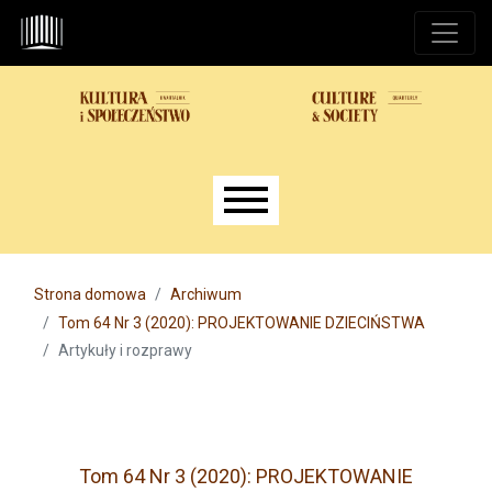
Przejdź do głównego menu
Przejdź do sekcji głównej
Przejdź do stopki
Main menu
Strona domowa
Archiwum
Tom 64 Nr 3 (2020): PROJEKTOWANIE DZIECIŃSTWA
Artykuły i rozprawy
Tom 64 Nr 3 (2020): PROJEKTOWANIE