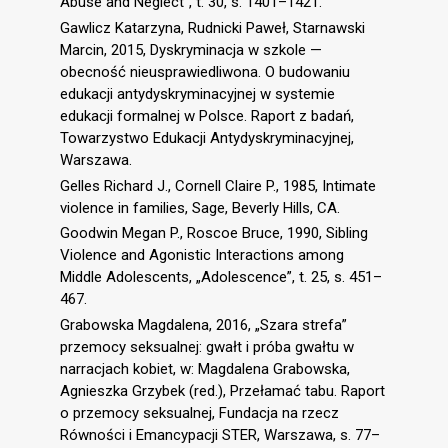
Abuse and Neglect”, t. 30, s. 1401–1421.
Gawlicz Katarzyna, Rudnicki Paweł, Starnawski
Marcin, 2015, Dyskryminacja w szkole —
obecność nieusprawiedliwona. O budowaniu
edukacji antydyskryminacyjnej w systemie
edukacji formalnej w Polsce. Raport z badań,
Towarzystwo Edukacji Antydyskryminacyjnej,
Warszawa.
Gelles Richard J., Cornell Claire P., 1985, Intimate
violence in families, Sage, Beverly Hills, CA.
Goodwin Megan P., Roscoe Bruce, 1990, Sibling
Violence and Agonistic Interactions among
Middle Adolescents, „Adolescence”, t. 25, s. 451–
467.
Grabowska Magdalena, 2016, „Szara strefa”
przemocy seksualnej: gwałt i próba gwałtu w
narracjach kobiet, w: Magdalena Grabowska,
Agnieszka Grzybek (red.), Przełamać tabu. Raport
o przemocy seksualnej, Fundacja na rzecz
Równości i Emancypacji STER, Warszawa, s. 77–