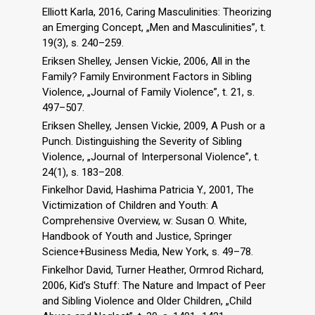
Elliott Karla, 2016, Caring Masculinities: Theorizing
an Emerging Concept, „Men and Masculinities”, t.
19(3), s. 240–259.
Eriksen Shelley, Jensen Vickie, 2006, All in the
Family? Family Environment Factors in Sibling
Violence, „Journal of Family Violence”, t. 21, s.
497–507.
Eriksen Shelley, Jensen Vickie, 2009, A Push or a
Punch. Distinguishing the Severity of Sibling
Violence, „Journal of Interpersonal Violence”, t.
24(1), s. 183–208.
Finkelhor David, Hashima Patricia Y., 2001, The
Victimization of Children and Youth: A
Comprehensive Overview, w: Susan O. White,
Handbook of Youth and Justice, Springer
Science+Business Media, New York, s. 49–78.
Finkelhor David, Turner Heather, Ormrod Richard,
2006, Kid’s Stuff: The Nature and Impact of Peer
and Sibling Violence and Older Children, „Child