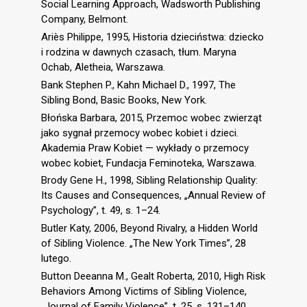
Social Learning Approach, Wadsworth Publishing
Company, Belmont.
Ariès Philippe, 1995, Historia dzieciństwa: dziecko
i rodzina w dawnych czasach, tłum. Maryna
Ochab, Aletheia, Warszawa.
Bank Stephen P., Kahn Michael D., 1997, The
Sibling Bond, Basic Books, New York.
Błońska Barbara, 2015, Przemoc wobec zwierząt
jako sygnał przemocy wobec kobiet i dzieci.
Akademia Praw Kobiet — wykłady o przemocy
wobec kobiet, Fundacja Feminoteka, Warszawa.
Brody Gene H., 1998, Sibling Relationship Quality:
Its Causes and Consequences, „Annual Review of
Psychology”, t. 49, s. 1–24.
Butler Katy, 2006, Beyond Rivalry, a Hidden World
of Sibling Violence. „The New York Times”, 28
lutego.
Button Deeanna M., Gealt Roberta, 2010, High Risk
Behaviors Among Victims of Sibling Violence,
„Journal of Family Violence”, t. 25, s. 131–140.