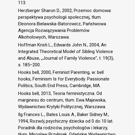
113.
Herzberger Sharon D., 2002, Przemoc domowa:
perspektywa psychologii społecznej, tłum.
Eleonora Bielawska-Batorowicz, Państwowa
Agencja Rozwiązywania Problemów
Alkoholowych, Warszawa.
Hoffman Kristi L., Edwards John N., 2004, An
Integrated Theoretical Model of Sibling Violence
and Abuse, „Journal of Family Violence”, t. 19(3),
s. 185–200.
Hooks bell, 2000, Feminist Parenting, w: bell
hooks, Feminism Is for Everybody. Passionate
Politics, South End Press, Cambridge, MA.
Hooks bell, 2013, Teoria feministyczna. Od
marginesu do centrum, tłum. Ewa Majewska,
Wydawnictwo Krytyki Politycznej, Warszawa.
Ilg Frances L., Bates Louis A., Baker Sidney M.,
1994, Rozwój psychiczny dziecka od 0 do 10 lat.
Poradnik dla rodziców, psychologów i lekarzy,
tłum. Mirosław Przylipiak, Gdańskie Wydawnictwo