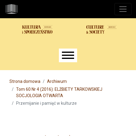
Przejdź do głównego menu
Przejdź do sekcji głównej
Przejdź do stopki
Main menu
Strona domowa
Archiwum
Tom 60 Nr 4 (2016): ELŻBIETY TARKOWSKIEJ
SOCJOLOGIA OTWARTA
Przemijanie i pamięć w kulturze