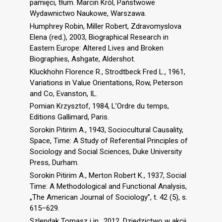
pamięci, tłum. Marcin Król, Państwowe
Wydawnictwo Naukowe, Warszawa.
Humphrey Robin, Miller Robert, Zdravomyslova
Elena (red.), 2003, Biographical Research in
Eastern Europe: Altered Lives and Broken
Biographies, Ashgate, Aldershot.
Kluckhohn Florence R., Strodtbeck Fred L., 1961,
Variations in Value Orientations, Row, Peterson
and Co, Evanston, IL.
Pomian Krzysztof, 1984, L’Ordre du temps,
Editions Gallimard, Paris.
Sorokin Pitirim A., 1943, Sociocultural Causality,
Space, Time: A Study of Referential Principles of
Sociology and Social Sciences, Duke University
Press, Durham.
Sorokin Pitirim A., Merton Robert K., 1937, Social
Time: A Methodological and Functional Analysis,
„The American Journal of Sociology”, t. 42 (5), s.
615–629.
Szlendak Tomasz i in., 2012, Dziedzictwo w akcji.