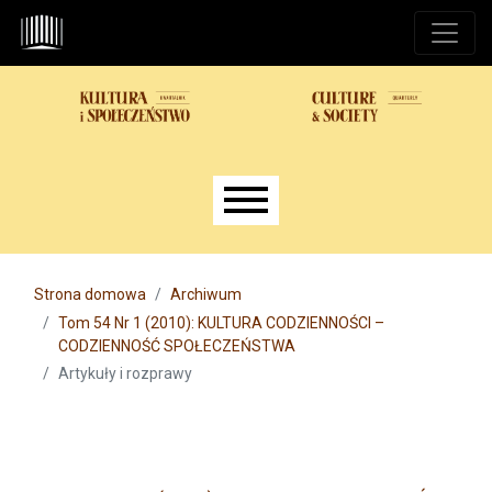
Przejdź do głównego menu
Przejdź do sekcji głównej
Przejdź do stopki
Main menu
Strona domowa
Archiwum
Tom 54 Nr 1 (2010): KULTURA CODZIENNOŚCI –
CODZIENNOŚĆ SPOŁECZEŃSTWA
Artykuły i rozprawy