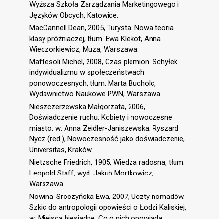
Wyższa Szkoła Zarządzania Marketingowego i
Języków Obcych, Katowice.
MacCannell Dean, 2005, Turysta. Nowa teoria
klasy próżniaczej, tłum. Ewa Klekot, Anna
Wieczorkiewicz, Muza, Warszawa.
Maffesoli Michel, 2008, Czas plemion. Schyłek
indywidualizmu w społeczeństwach
ponowoczesnych, tłum. Marta Bucholc,
Wydawnictwo Naukowe PWN, Warszawa.
Nieszczerzewska Małgorzata, 2006,
Doświadczenie ruchu. Kobiety i nowoczesne
miasto, w: Anna Zeidler-Janiszewska, Ryszard
Nycz (red.), Nowoczesność jako doświadczenie,
Universitas, Kraków.
Nietzsche Friedrich, 1905, Wiedza radosna, tłum.
Leopold Staff, wyd. Jakub Mortkowicz,
Warszawa.
Nowina-Sroczyńska Ewa, 2007, Uczty nomadów.
Szkic do antropologii opowieści o Łodzi Kaliskiej,
w: Miejsca biesiadne. Co o nich opowiada