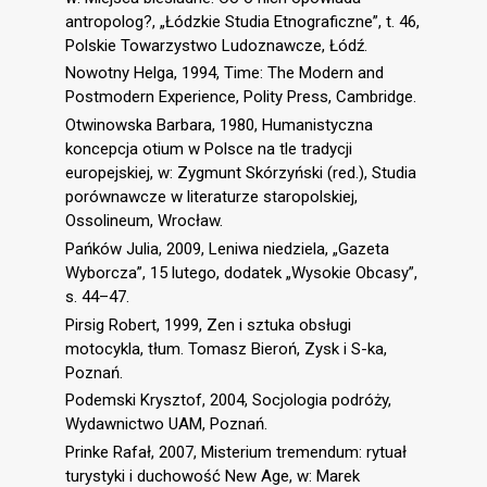
antropolog?, „Łódzkie Studia Etnograficzne”, t. 46,
Polskie Towarzystwo Ludoznawcze, Łódź.
Nowotny Helga, 1994, Time: The Modern and
Postmodern Experience, Polity Press, Cambridge.
Otwinowska Barbara, 1980, Humanistyczna
koncepcja otium w Polsce na tle tradycji
europejskiej, w: Zygmunt Skórzyński (red.), Studia
porównawcze w literaturze staropolskiej,
Ossolineum, Wrocław.
Pańków Julia, 2009, Leniwa niedziela, „Gazeta
Wyborcza”, 15 lutego, dodatek „Wysokie Obcasy”,
s. 44–47.
Pirsig Robert, 1999, Zen i sztuka obsługi
motocykla, tłum. Tomasz Bieroń, Zysk i S-ka,
Poznań.
Podemski Krysztof, 2004, Socjologia podróży,
Wydawnictwo UAM, Poznań.
Prinke Rafał, 2007, Misterium tremendum: rytuał
turystyki i duchowość New Age, w: Marek