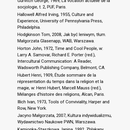
Gurvitch George, 1969, La vocation actuelle de la
socjologie, t. 2, PUF, Paris.
Hallowell Alfred Irving, 1955, Culture and
Experience, University of Pennsylvania Press,
Philadelphia.
Hodgkinson Tom, 2008, Jak być leniwym, tłum.
Małgorzata Glasenapp, WAB, Warszawa.
Horton John, 1972, Time and Cool People, w:
Larry A. Samovar, Richard E. Porter (red.),
Intercultural Communication: A Reader,
Wadsworth Publishing Company, Belmont, CA.
Hubert Henri, 1909, Étude sommaire de la
répresentation du temps dans la religion et la
magie, w: Henri Hubert, Marcell Mauss (red.),
Mélanges d’histoire des religions, Alcan, Paris.
Illich Ivan, 1973, Tools of Conviviality, Harper and
Row, New York.
Jacyno Małgorzata, 2007, Kultura indywidualizmu,
Wydawnictwo Naukowe PWN, Warszawa.
Kamionka-Staszkowa Janina, 1992, Zbłąkany