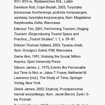
XVI i XVII w., Wydawnictwo KUL, Lublin.
Davidson Rob, Cope Beulah, 2003, Turystyka
biznesowa. Konferencje, podróże motywacyjne,
wystawy, turystyka korporacyjna, tłum. Magdalena
Karpiłowska, Delta, Warszawa.
Edensor Tim, 2001, Performing Tourism, Staging
Tourism: (Re)producing Tourist Space and
Practice, „Tourist Studies”, t. 1, s. 59–81.
Eriksen Thomas Hylland, 2003, Tyrania chwili,
tłum. Grzegorz Sokół, PIW, Warszawa.
Game Ann, 1991, Undoing the Social, Milton
Keynes, Open University Press.
Gibson James J., 1975, Events Are Perceivable
but Time Is Not, w: Julius T. Fraser, Nathaniel M.
Lawrence (red.), The Study of Time, Springer
Verlag, New York.
Gleick James, 2003, Szybciej. Przyspieszenie
niemal wszystkiego, tłum. Jacek Bieroń, Zysk i S-
ka, Poznań.