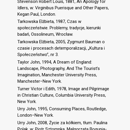
Stevenson Robert Louis, 1881, An Apology for
Idlers, w: Virginibus Puerisque and Other Papers,
Kegan Paul, London.
Tarkowska Elżbieta, 1987, Czas w
społeczeństwie. Problemy, tradycje, kierunki
badań, Ossolineum, Wrocław.
Tarkowska Elżbieta, 2005, Zygmunt Bauman o
czasie i procesach detemporalizacji, „Kultura i
Społeczeństwo”, nr 3.
Taylor John, 1994, A Dream of England:
Landscape, Photography, And The Tourist’s
Imagination, Manchester University Press,
Manchester–New York.
Turner Victor i Edith, 1978, Image and Pilgrimage
in Christian Culture, Columbia University Press,
New York.
Urry John, 1995, Consuming Places, Routledge,
London–New York.
Urry John, 2008, Życie za kółkiem, tłum. Paulina
Polak, w: Piotr Sztompka, Małgorzata Bogunia-