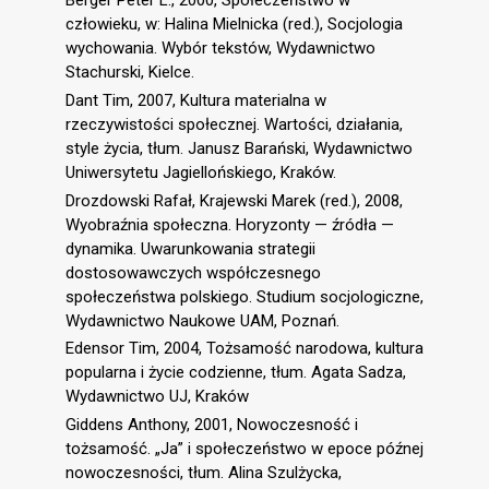
Berger Peter L., 2000, Społeczeństwo w
człowieku, w: Halina Mielnicka (red.), Socjologia
wychowania. Wybór tekstów, Wydawnictwo
Stachurski, Kielce.
Dant Tim, 2007, Kultura materialna w
rzeczywistości społecznej. Wartości, działania,
style życia, tłum. Janusz Barański, Wydawnictwo
Uniwersytetu Jagiellońskiego, Kraków.
Drozdowski Rafał, Krajewski Marek (red.), 2008,
Wyobraźnia społeczna. Horyzonty — źródła —
dynamika. Uwarunkowania strategii
dostosowawczych współczesnego
społeczeństwa polskiego. Studium socjologiczne,
Wydawnictwo Naukowe UAM, Poznań.
Edensor Tim, 2004, Tożsamość narodowa, kultura
popularna i życie codzienne, tłum. Agata Sadza,
Wydawnictwo UJ, Kraków
Giddens Anthony, 2001, Nowoczesność i
tożsamość. „Ja” i społeczeństwo w epoce późnej
nowoczesności, tłum. Alina Szulżycka,