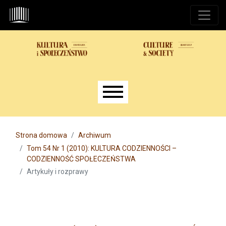
Przejdź do głównego menu
Przejdź do sekcji głównej
Przejdź do stopki
Main menu
Strona domowa
Archiwum
Tom 54 Nr 1 (2010): KULTURA CODZIENNOŚCI –
CODZIENNOŚĆ SPOŁECZEŃSTWA
Artykuły i rozprawy