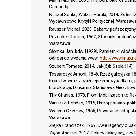
Mann Michael, 2005, The Dark Side of Democ
Cambridge.
Neitzel Sönke, Welzer Harald, 2014, Żołnierz
Wydawnictwo Krytyki Politycznej, Warszawa
Rauszer Michał, 2020, Bękarty pańszczyzn
Rozdolski Roman, 1962, Stosunki poddańcz
Warszawa.
Słomka Jan, bdw. [1929], Pamiętniki włośc
odnosi do wydania www:
http://www.linux.
Szubert Tomasz, 2014, Jak(ó)b Szela (14)1
Tessarczyk Antoni, 1848, Rzeź galicyjska 1
łupieztw, wraz z ważniejszemi wypadkami,
biórokracyi, Drukarnia Stanisława Gieszkow
Tilly Charles, 1978, From Mobilization to 
Winiarski Bohdan, 1915, Ustrój prawno-poli
Wycech Czesław, 1955, Powstanie chłopski
Warszawa.
Ziejka Franciszek, 1969, Dwie legendy o Jaku
Zięba Andrzej, 2017, Polacy galicyjscy, czy