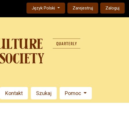
Change the language. The current language is:
Język Polski
Zarejestruj
Zaloguj
Kontakt
Szukaj
Pomoc