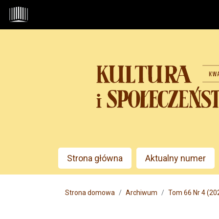
Przejdź do głównego menu
Przejdź do sekcji głównej
Przejdź do stopki
Admin menu
Strona główna
Aktualny numer
Main menu
Strona domowa
Archiwum
Tom 66 Nr 4 (20