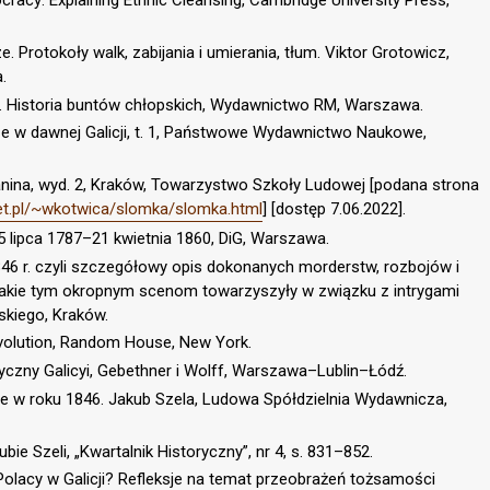
racy: Explaining Ethnic Cleansing, Cambridge University Press,
e. Protokoły walk, zabijania i umierania, tłum. Viktor Grotowicz,
.
y. Historia buntów chłopskich, Wydawnictwo RM, Warszawa.
e w dawnej Galicji, t. 1, Państwowe Wydawnictwo Naukowe,
ianina, wyd. 2, Kraków, Towarzystwo Szkoły Ludowej [podana strona
net.pl/~wkotwica/slomka/slomka.html
] [dostęp 7.06.2022].
5 lipca 1787–21 kwietnia 1860, DiG, Warszawa.
846 r. czyli szczegółowy opis dokonanych morderstw, rozbojów i
 jakie tym okropnym scenom towarzyszyły w związku z intrygami
skiego, Kraków.
Revolution, Random House, New York.
tyczny Galicyi, Gebethner i Wolff, Warszawa–Lublin–Łódź.
e w roku 1846. Jakub Szela, Ludowa Spółdzielnia Wydawnicza,
bie Szeli, „Kwartalnik Historyczny”, nr 4, s. 831–852.
 Polacy w Galicji? Refleksje na temat przeobrażeń tożsamości