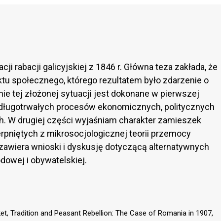
cji rabacji galicyjskiej z 1846 r. Główna teza zakłada, że
ktu społecznego, którego rezultatem było zdarzenie o
ie tej złożonej sytuacji jest dokonane w pierwszej
e długotrwałych procesów ekonomicznych, politycznych
ch. W drugiej części wyjaśniam charakter zamieszek
zerpniętych z mikrosocjologicznej teorii przemocy
zawiera wnioski i dyskusję dotyczącą alternatywnych
owej i obywatelskiej.
ket, Tradition and Peasant Rebellion: The Case of Romania in 1907,