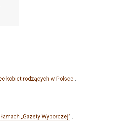
ec kobiet rodzących w Polsce
,
a łamach „Gazety Wyborczej”
,