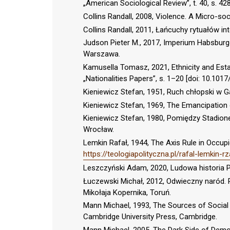
„American Sociological Review”, t. 40, s. 42
Collins Randall, 2008, Violence. A Micro-soc
Collins Randall, 2011, Łańcuchy rytuałów i
Judson Pieter M., 2017, Imperium Habsburg
Warszawa.
Kamusella Tomasz, 2021, Ethnicity and Est
„Nationalities Papers”, s. 1–20 [doi: 10.1017
Kieniewicz Stefan, 1951, Ruch chłopski w G
Kieniewicz Stefan, 1969, The Emancipation o
Kieniewicz Stefan, 1980, Pomiędzy Stadion
Wrocław.
Lemkin Rafał, 1944, The Axis Rule in Occupi
https://teologiapolityczna.pl/rafal-lemkin
Leszczyński Adam, 2020, Ludowa historia 
Łuczewski Michał, 2012, Odwieczny naród. 
Mikołaja Kopernika, Toruń.
Mann Michael, 1993, The Sources of Social 
Cambridge University Press, Cambridge.