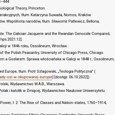
8–444.
iological Theory, Princeton.
nterakcyjnych, tłum. Katarzyna Suwada, Nomos, Kraków.
ów. Wspólnota narodów, tłum. Sławomir Patlewicz, Bellona,
ate: The Galician Jacquerie and the Rwandan Genocide Compared,
/nps.2021.12].
alicji w 1846 roku, Ossolineum, Wrocław.
f the Polish Peasantry, University of Chicago Press, Chicago.
em a Goslarem. Sprawa włościańska w Galicji w 1848 r., Ossolineum,
ed Europe, tłum. Piotr Szlagowski, „Teologia Polityczna” (
-rzady-osi-w-okupowanej-europie
] [dostęp: 06.10.2022]).
Polski, Wydawnictwo W.A.B., Warszawa.
Polak i katolik w Żmiącej, Wydawnictwo Naukowe Uniwersytetu
Power, t. 2: The Rise of Classes and Nation-states, 1760–1914,