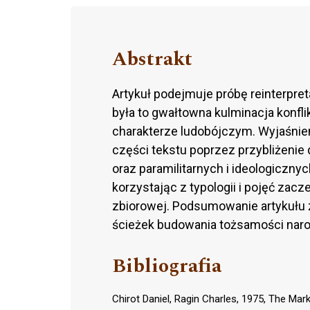
Abstrakt
Artykuł podejmuje próbę reinterpreta
była to gwałtowna kulminacja konfli
charakterze ludobójczym. Wyjaśnien
części tekstu poprzez przybliżeni
oraz paramilitarnych i ideologiczny
korzystając z typologii i pojęć zac
zbiorowej. Podsumowanie artykułu 
ścieżek budowania tożsamości narod
Bibliografia
Chirot Daniel, Ragin Charles, 1975, The Mar