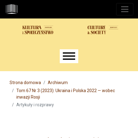
Przejdź do głównego menu
Przejdź do sekcji głównej
Przejdź do stopki
Main menu
Strona domowa
Archiwum
Tom 67 Nr 3 (2023): Ukraina i Polska 2022 — wobec
inwazji Rosji
Artykuły i rozprawy