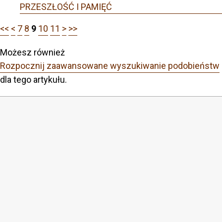
PRZESZŁOŚĆ I PAMIĘĆ
<<
<
7
8
9
10
11
>
>>
Możesz również
Rozpocznij zaawansowane wyszukiwanie podobieństw
dla tego artykułu.