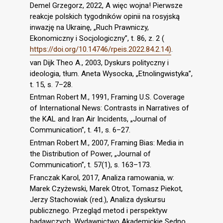
Demel Grzegorz, 2022, A więc wojna! Pierwsze
reakcje polskich tygodników opinii na rosyjską
inwazję na Ukrainę, „Ruch Prawniczy,
Ekonomiczny i Socjologiczny”, t. 86, z. 2 (
https://doi.org/10.14746/rpeis.2022.84.2.14)
.
van Dijk Theo A., 2003, Dyskurs polityczny i
ideologia, tłum. Aneta Wysocka, „Etnolingwistyka”,
t. 15, s. 7–28.
Entman Robert M., 1991, Framing U.S. Coverage
of International News: Contrasts in Narratives of
the KAL and Iran Air Incidents, „Journal of
Communication”, t. 41, s. 6–27.
Entman Robert M., 2007, Framing Bias: Media in
the Distribution of Power, „Journal of
Communication”, t. 57(1), s. 163–173.
Franczak Karol, 2017, Analiza ramowania, w:
Marek Czyżewski, Marek Otrot, Tomasz Piekot,
Jerzy Stachowiak (red.), Analiza dyskursu
publicznego. Przegląd metod i perspektyw
badawczych, Wydawnictwo Akademickie Sedno,