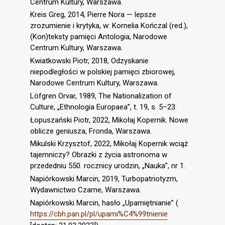
Centrum Kultury, Warszawa.
Kreis Greg, 2014, Pierre Nora — lepsze
zrozumienie i krytyka, w: Kornelia Kończal (red.),
(Kon)teksty pamięci Antologia, Narodowe
Centrum Kultury, Warszawa.
Kwiatkowski Piotr, 2018, Odzyskanie
niepodległości w polskiej pamięci zbiorowej,
Narodowe Centrum Kultury, Warszawa.
Löfgren Orvar, 1989, The Nationalization of
Culture, „Ethnologia Europaea”, t. 19, s. 5–23.
Łopuszański Piotr, 2022, Mikołaj Kopernik. Nowe
oblicze geniusza, Fronda, Warszawa.
Mikulski Krzysztof, 2022, Mikołaj Kopernik wciąż
tajemniczy? Obrazki z życia astronoma w
przededniu 550. rocznicy urodzin, „Nauka”, nr 1.
Napiórkowski Marcin, 2019, Turbopatriotyzm,
Wydawnictwo Czarne, Warszawa.
Napiórkowski Marcin, hasło „Upamiętnianie” (
https://cbh.pan.pl/pl/upami%C4%99tnienie