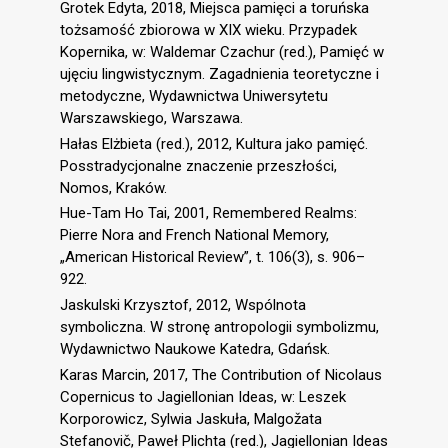
Grotek Edyta, 2018, Miejsca pamięci a toruńska
tożsamość zbiorowa w XIX wieku. Przypadek
Kopernika, w: Waldemar Czachur (red.), Pamięć w
ujęciu lingwistycznym. Zagadnienia teoretyczne i
metodyczne, Wydawnictwa Uniwersytetu
Warszawskiego, Warszawa.
Hałas Elżbieta (red.), 2012, Kultura jako pamięć.
Posstradycjonalne znaczenie przeszłości,
Nomos, Kraków.
Hue-Tam Ho Tai, 2001, Remembered Realms:
Pierre Nora and French National Memory,
„American Historical Review”, t. 106(3), s. 906–
922.
Jaskulski Krzysztof, 2012, Wspólnota
symboliczna. W stronę antropologii symbolizmu,
Wydawnictwo Naukowe Katedra, Gdańsk.
Karas Marcin, 2017, The Contribution of Nicolaus
Copernicus to Jagiellonian Ideas, w: Leszek
Korporowicz, Sylwia Jaskuła, Malgožata
Stefanovič, Paweł Plichta (red.), Jagiellonian Ideas