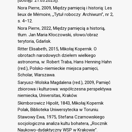
[dostęp: 21.03.2023]).
Nora Pierre, 2009, Między pamięcią i historią: Les
lieux de Mémoire, „Tytuł roboczy: Archiwum”, nr 2,
s. 4–12.
Nora Pierre, 2022, Między pamięcią a historią,
tłum. Jan Maria Kłoczowski, słowo/obraz
terytoria, Gdańsk.
Ritter Elisabeth, 2015, Mikołaj Kopernik. O
obrotach narodowych dziełem wielkiego
astronoma, w: Robert Traba, Hans Henning Hahn
(red.), Polsko-niemieckie miejsca pamięci,
Scholar, Warszawa.
Saryusz-Wolska Magdalena (red.), 2009, Pamięć
zbiorowa i kulturowa: współczesna perspektywa
niemiecka, Universitas, Kraków.
Skimborowicz Hipolit, 1843, Mikołaj Kopernik
Polak, Biblioteka Uniwersytecka w Toruniu.
Stawowy Ewa, 1975, Stefana Czarnowskiego
socjologiczna analiza kultu bohatera, „Rocznik
Naukowo-dydaktyczny WSP w Krakowie”.