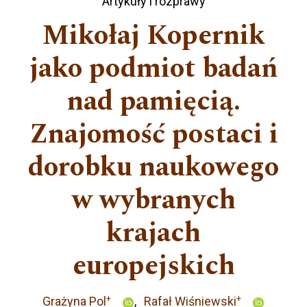
Artykuły i rozprawy
Mikołaj Kopernik
jako podmiot badań
nad pamięcią.
Znajomość postaci i
dorobku naukowego
w wybranych
krajach
europejskich
+
+
Grażyna Pol
Rafał Wiśniewski