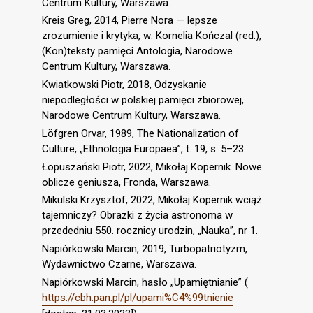
Centrum Kultury, Warszawa.
Kreis Greg, 2014, Pierre Nora — lepsze
zrozumienie i krytyka, w: Kornelia Kończal (red.),
(Kon)teksty pamięci Antologia, Narodowe
Centrum Kultury, Warszawa.
Kwiatkowski Piotr, 2018, Odzyskanie
niepodległości w polskiej pamięci zbiorowej,
Narodowe Centrum Kultury, Warszawa.
Löfgren Orvar, 1989, The Nationalization of
Culture, „Ethnologia Europaea”, t. 19, s. 5–23.
Łopuszański Piotr, 2022, Mikołaj Kopernik. Nowe
oblicze geniusza, Fronda, Warszawa.
Mikulski Krzysztof, 2022, Mikołaj Kopernik wciąż
tajemniczy? Obrazki z życia astronoma w
przededniu 550. rocznicy urodzin, „Nauka”, nr 1.
Napiórkowski Marcin, 2019, Turbopatriotyzm,
Wydawnictwo Czarne, Warszawa.
Napiórkowski Marcin, hasło „Upamiętnianie” (
https://cbh.pan.pl/pl/upami%C4%99tnienie