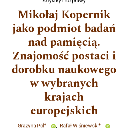
Artykuły i rozprawy
Mikołaj Kopernik
jako podmiot badań
nad pamięcią.
Znajomość postaci i
dorobku naukowego
w wybranych
krajach
europejskich
+
+
Grażyna Pol
Rafał Wiśniewski