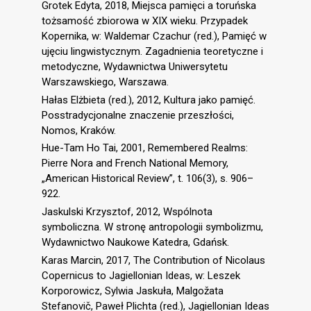
Grotek Edyta, 2018, Miejsca pamięci a toruńska
tożsamość zbiorowa w XIX wieku. Przypadek
Kopernika, w: Waldemar Czachur (red.), Pamięć w
ujęciu lingwistycznym. Zagadnienia teoretyczne i
metodyczne, Wydawnictwa Uniwersytetu
Warszawskiego, Warszawa.
Hałas Elżbieta (red.), 2012, Kultura jako pamięć.
Posstradycjonalne znaczenie przeszłości,
Nomos, Kraków.
Hue-Tam Ho Tai, 2001, Remembered Realms:
Pierre Nora and French National Memory,
„American Historical Review”, t. 106(3), s. 906–
922.
Jaskulski Krzysztof, 2012, Wspólnota
symboliczna. W stronę antropologii symbolizmu,
Wydawnictwo Naukowe Katedra, Gdańsk.
Karas Marcin, 2017, The Contribution of Nicolaus
Copernicus to Jagiellonian Ideas, w: Leszek
Korporowicz, Sylwia Jaskuła, Malgožata
Stefanovič, Paweł Plichta (red.), Jagiellonian Ideas