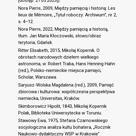
[dostęp: 21.03.2023]).
Nora Pierre, 2009, Między pamięcią i historią: Les
lieux de Mémoire, „Tytuł roboczy: Archiwum”, nr 2,
s. 4–12.
Nora Pierre, 2022, Między pamięcią a historią,
tłum. Jan Maria Kłoczowski, słowo/obraz
terytoria, Gdańsk.
Ritter Elisabeth, 2015, Mikołaj Kopernik. O
obrotach narodowych dziełem wielkiego
astronoma, w: Robert Traba, Hans Henning Hahn
(red.), Polsko-niemieckie miejsca pamięci,
Scholar, Warszawa.
Saryusz-Wolska Magdalena (red.), 2009, Pamięć
zbiorowa i kulturowa: współczesna perspektywa
niemiecka, Universitas, Kraków.
Skimborowicz Hipolit, 1843, Mikołaj Kopernik
Polak, Biblioteka Uniwersytecka w Toruniu.
Stawowy Ewa, 1975, Stefana Czarnowskiego
socjologiczna analiza kultu bohatera, „Rocznik
Naukowo-dydaktyczny WSP w Krakowie”.