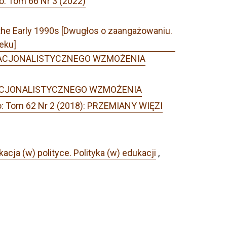
o: Tom 66 Nr 3 (2022)
 the Early 1990s [Dwugłos o zaangażowaniu.
eku]
E NACJONALISTYCZNEGO WZMOŻENIA
E NACJONALISTYCZNEGO WZMOŻENIA
o: Tom 62 Nr 2 (2018): PRZEMIANY WIĘZI
ja (w) polityce. Polityka (w) edukacji
,