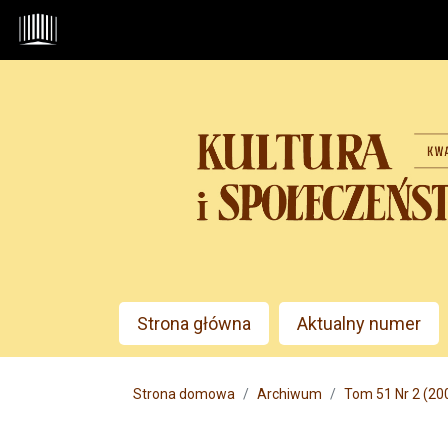
Przejdź do głównego menu
Przejdź do sekcji głównej
Przejdź do stopki
Admin menu
Strona główna
Aktualny numer
Main menu
Strona domowa
Archiwum
Tom 51 Nr 2 (200