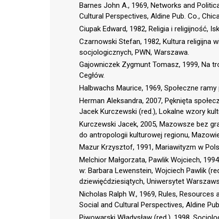
Barnes John A., 1969, Networks and Political
Cultural Perspectives, Aldine Pub. Co., Chic
Ciupak Edward, 1982, Religia i religijność, I
Czarnowski Stefan, 1982, Kultura religijna 
socjologicznych, PWN, Warszawa.
Gajowniczek Zygmunt Tomasz, 1999, Na trop
Cegłów.
Halbwachs Maurice, 1969, Społeczne ramy p
Herman Aleksandra, 2007, Pęknięta społeczn
Jacek Kurczewski (red.), Lokalne wzory kult
Kurczewski Jacek, 2005, Mazowsze bez gran
do antropologii kulturowej regionu, Mazowi
Mazur Krzysztof, 1991, Mariawityzm w Pol
Melchior Małgorzata, Pawlik Wojciech, 1994,
w: Barbara Lewenstein, Wojciech Pawlik (red
dziewięćdziesiątych, Uniwersytet Warszaw
Nicholas Ralph W., 1969, Rules, Resources and
Social and Cultural Perspectives, Aldine Pub
Piwowarski Władysław (red.), 1998, Socjolog