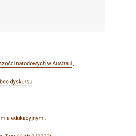
szości narodowych w Australii
,
obec dyskursu
stemie edukacyjnym
,