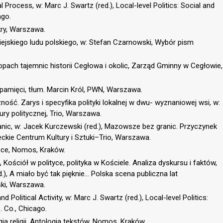
 Process, w: Marc J. Swartz (red.), Local-level Politics: Social and
ago.
skry, Warszawa.
wiejskiego ludu polskiego, w: Stefan Czarnowski, Wybór pism
ach tajemnic historii Cegłowa i okolic, Zarząd Gminny w Cegłowie,
amięci, tłum. Marcin Król, PWN, Warszawa.
ość. Zarys i specyfika polityki lokalnej w dwu- wyznaniowej wsi, w:
ury politycznej, Trio, Warszawa.
ic, w: Jacek Kurczewski (red.), Mazowsze bez granic. Przyczynek
eckie Centrum Kultury i Sztuki–Trio, Warszawa.
sce, Nomos, Kraków.
 Kościół w polityce, polityka w Kościele. Analiza dyskursu i faktów,
.), A miało być tak pięknie… Polska scena publiczna lat
ski, Warszawa.
 Political Activity, w: Marc J. Swartz (red.), Local-level Politics:
. Co., Chicago.
ia religii. Antologia tekstów, Nomos, Kraków.