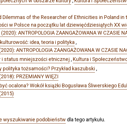
społecznych w obszarze kultury
,
Kultura i Społeczeństw
Dilemmas of the Researcher of Ethnicities in Poland in
ści w Polsce na początku lat dziewięćdziesiątych XX wi
 Nr 2 (2020): ANTROPOLOGIA ZAANGAŻOWANA W CZASI
kulturowość: idea, teoria i polityka
,
 Nr 2 (2020): ANTROPOLOGIA ZAANGAŻOWANA W CZASI
 i status mniejszości etnicznej
,
Kultura i Społeczeństw
 polityka tożsamości? Przykład kaszubski
,
2 (2018): PRZEMIANY WIĘZI
być ocalona? Wokół książki Bogusława Śliwerskiego Edukac
(2015)
e wyszukiwanie podobieństw
dla tego artykułu.