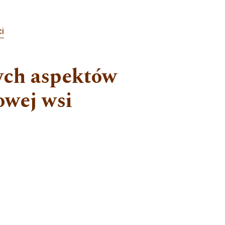
i
ych aspektów
owej wsi