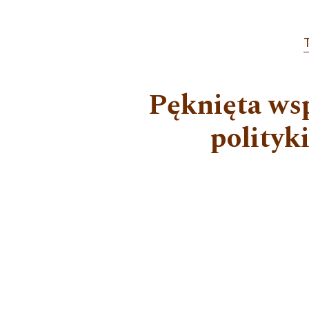
T
Pęknięta ws
polityk