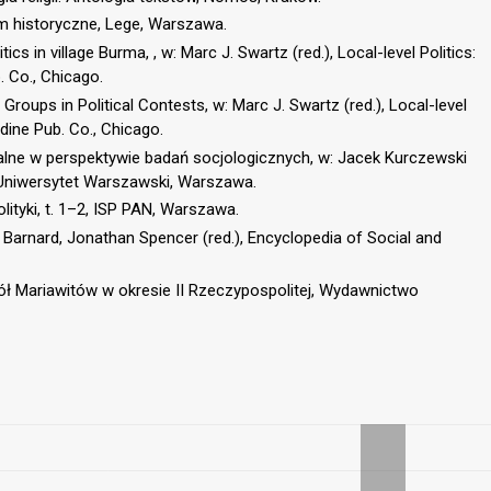
m historyczne, Lege, Warszawa.
ics in village Burma, , w: Marc J. Swartz (red.), Local-level Politics:
. Co., Chicago.
roups in Political Contests, w: Marc J. Swartz (red.), Local-level
ldine Pub. Co., Chicago.
alne w perspektywie badań socjologicznych, w: Jacek Kurczewski
, Uniwersytet Warszawski, Warszawa.
lityki, t. 1–2, ISP PAN, Warszawa.
 Barnard, Jonathan Spencer (red.), Encyclopedia of Social and
iół Mariawitów w okresie II Rzeczypospolitej, Wydawnictwo