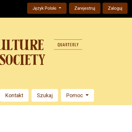
Change the language. The current language is:
Język Polski
Zarejestruj
Zaloguj
Kontakt
Szukaj
Pomoc