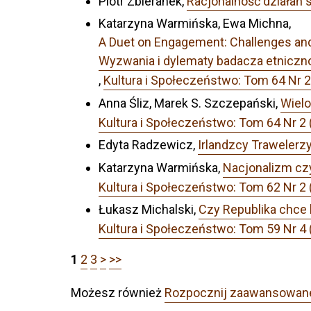
Piotr Zbieranek,
Racjonalność działań 
Katarzyna Warmińska, Ewa Michna,
A Duet on Engagement: Challenges and 
Wyzwania i dylematy badacza etniczno
,
Kultura i Społeczeństwo: Tom 64
Anna Śliz, Marek S. Szczepański,
Wielo
Kultura i Społeczeństwo: Tom 64
Edyta Radzewicz,
Irlandzcy Trawelerzy
Katarzyna Warmińska,
Nacjonalizm czy
Kultura i Społeczeństwo: Tom 62 Nr 
Łukasz Michalski,
Czy Republika chce 
Kultura i Społeczeństwo: Tom 59 Nr 4 
1
2
3
>
>>
Możesz również
Rozpocznij zaawansowan