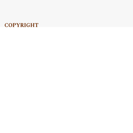
COPYRIGHT
Copyright by Instytut Studiów Politycznych PAN, 2024
OJS Support & customization by
Academicon
Platform & workflow by
OJS/PKP