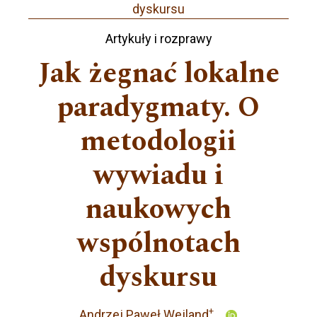
dyskursu
Artykuły i rozprawy
Jak żegnać lokalne
paradygmaty. O
metodologii
wywiadu i
naukowych
wspólnotach
dyskursu
+
Andrzej Paweł Wejland