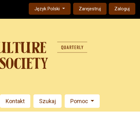
Change the language. The current language is:
Język Polski
Zarejestruj
Zaloguj
Kontakt
Szukaj
Pomoc