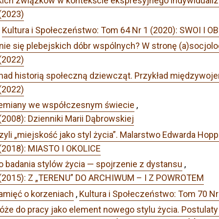
skich związków w kontekście ekspresyjnego indywiduali
(2023)
,
Kultura i Społeczeństwo: Tom 64 Nr 1 (2020): SWOI I
anie się plebejskich dóbr wspólnych? W stronę (a)socjolo
(2022)
nad historią społeczną dziewcząt. Przykład międzywoj
(2022)
przemiany we współczesnym świecie
,
(2008): Dzienniki Marii Dąbrowskiej
zyli „miejskość jako styl życia”. Malarstwo Edwarda Hopp
 (2018): MIASTO I OKOLICE
o badania stylów życia — spojrzenie z dystansu
,
 3 (2015): Z „TERENU” DO ARCHIWUM – I Z POWROTEM
mięć o korzeniach
,
Kultura i Społeczeństwo: Tom 70 Nr 
óże do pracy jako element nowego stylu życia. Postula