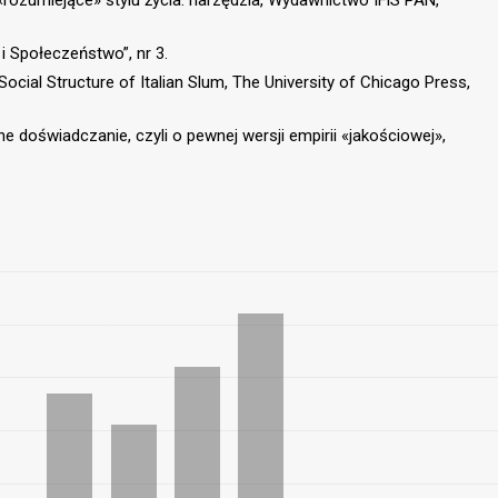
a «rozumiejące» stylu życia: narzędzia, Wydawnictwo IFiS PAN,
 i Społeczeństwo”, nr 3.
Social Structure of Italian Slum, The University of Chicago Press,
 doświadczanie, czyli o pewnej wersji empirii «jakościowej»,