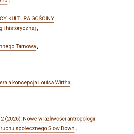
zmu
,
 OBCY. KULTURA GOŚCINY
gii historycznej
,
ennego Tarnowa
,
era a koncepcja Louisa Wirtha
,
2 (2026): Nowe wrażliwości antropologii
ty ruchu społecznego Slow Down
,