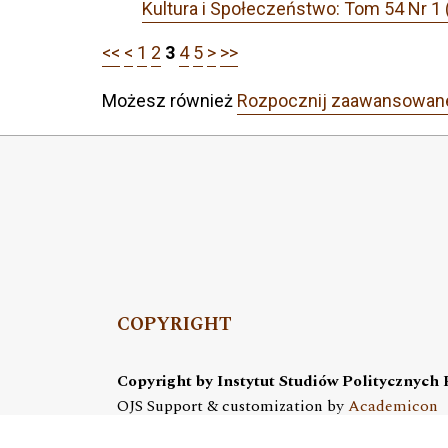
Kultura i Społeczeństwo: Tom 54 N
<<
<
1
2
3
4
5
>
>>
Możesz również
Rozpocznij zaawansowan
COPYRIGHT
Copyright by Instytut Studiów Politycznych
OJS Support & customization by
Academicon
Platform & workflow by
OJS/PKP