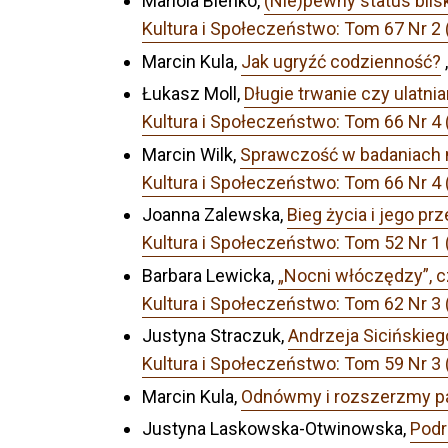
Mariola Bieńko,
(Nie)pewny status bli
Kultura i Społeczeństwo: Tom 67 Nr 2 
Marcin Kula,
Jak ugryźć codzienność?
Łukasz Moll,
Długie trwanie czy ulatni
Kultura i Społeczeństwo: Tom 66 Nr 4 
Marcin Wilk,
Sprawczość w badaniach 
Kultura i Społeczeństwo: Tom 66 Nr 4 
Joanna Zalewska,
Bieg życia i jego 
Kultura i Społeczeństwo: Tom 52 Nr 1 
Barbara Lewicka,
„Nocni włóczędzy”, c
Kultura i Społeczeństwo: Tom 62 Nr 3
Justyna Straczuk,
Andrzeja Sicińskieg
Kultura i Społeczeństwo: Tom 59 Nr
Marcin Kula,
Odnówmy i rozszerzmy pa
Justyna Laskowska-Otwinowska,
Podr