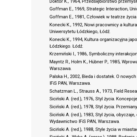
Doktór K., 1964, Przedsiębiorstwo przemys
Goffman E., 1969, Strategic Interaction, Uni
Goffman E., 1981, Człowiek w teatrze życia
Konecki K., 1992, Nowi pracownicy a kultu
Uniwersytetu Łódzkiego, Łódź.
Konecki K., 1994, Kultura organizacyjna j
Łódzkiego. Łódź.
Krzemiński I., 1986, Symboliczny interakcj
Mayntz R., Holm K., Hübner P., 1985, Wprow
Warszawa.
Palska H., 2002, Bieda i dostatek. O nowyc
IFiS PAN, Warszawa.
Schatzman L., Strauss A., 1973, Field Researc
Siciński A. (red.), 1976, Styl życia. Koncep
Siciński A. (red.), 1978, Styl życia. Przem
Siciński A. (red.), 1983, Styl życia, obycza
Wydawnictwo IFiS PAN, Warszawa.
Siciński A. (red.), 1988, Style życia w mias