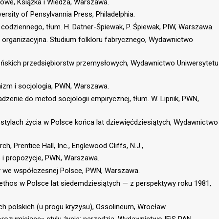
łowe, Książka i Wiedza, Warszawa.
versity of Pensylvannia Press, Philadelphia.
 codziennego, tłum. H. Datner-Śpiewak, P. Śpiewak, PIW, Warszawa.
ra organizacyjna. Studium folkloru fabrycznego, Wydawnictwo
apońskich przedsiębiorstw przemysłowych, Wydawnictwo Uniwersytetu
onizm i socjologia, PWN, Warszawa.
adzenie do metod socjologii empirycznej, tłum. W. Lipnik, PWN,
h stylach życia w Polsce końca lat dziewięćdziesiątych, Wydawnictwo
h, Prentice Hall, Inc., Englewood Cliffs, N.J.,
cje i propozycje, PWN, Warszawa.
iany we współczesnej Polsce, PWN, Warszawa.
je, ethos w Polsce lat siedemdziesiątych — z perspektywy roku 1981,
tach polskich (u progu kryzysu), Ossolineum, Wrocław.