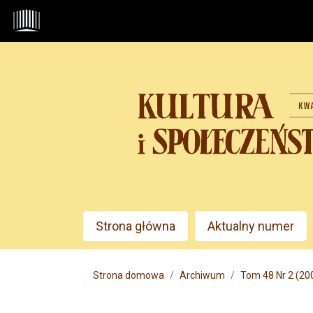
Przejdź do głównego menu
Przejdź do sekcji głównej
Przejdź do stopki
Admin menu
Strona główna
Aktualny numer
Main menu
Strona domowa
Archiwum
Tom 48 Nr 2 (200