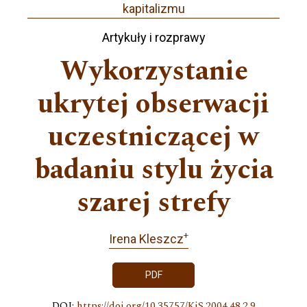
kapitalizmu
Artykuły i rozprawy
Wykorzystanie
ukrytej obserwacji
uczestniczącej w
badaniu stylu życia
szarej strefy
+
Irena Kleszcz
PDF
DOI:
https://doi.org/10.35757/KiS.2004.48.2.9