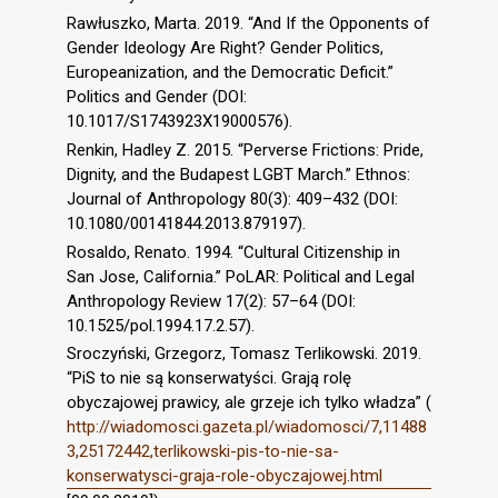
Rawłuszko, Marta. 2019. “And If the Opponents of
Gender Ideology Are Right? Gender Politics,
Europeanization, and the Democratic Deficit.”
Politics and Gender (DOI:
10.1017/S1743923X19000576).
Renkin, Hadley Z. 2015. “Perverse Frictions: Pride,
Dignity, and the Budapest LGBT March.” Ethnos:
Journal of Anthropology 80(3): 409–432 (DOI:
10.1080/00141844.2013.879197).
Rosaldo, Renato. 1994. “Cultural Citizenship in
San Jose, California.” PoLAR: Political and Legal
Anthropology Review 17(2): 57–64 (DOI:
10.1525/pol.1994.17.2.57).
Sroczyński, Grzegorz, Tomasz Terlikowski. 2019.
“PiS to nie są konserwatyści. Grają rolę
obyczajowej prawicy, ale grzeje ich tylko władza” (
http://wiadomosci.gazeta.pl/wiadomosci/7,11488
3,25172442,terlikowski-pis-to-nie-sa-
konserwatysci-graja-role-obyczajowej.html