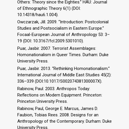
Others: Theory since the Eighties.” HAU: Journal
of Ethnographic Theory 6(1) (DOI:
10.14318/hau6.1.004).
Owczarzak, Jill. 2009. “Introduction: Postcolonial
Studies and Postsocialism in Eastern Europe.”
Focaal-European Journal of Anthropology 53: 3–
19 (DOI: 10.3167/fcl.2009.5301010).
Puar, Jasbir. 2007. Terrorist Assemblages:
Homonationalism in Queer Times. Durham: Duke
University Press.
Puar, Jasbir. 2013. “Rethinking Homonationalism.”
International Journal of Middle East Studies 45(2):
336–339 (DOI:10.1017/S002074381300007X).
Rabinow, Paul. 2003. Anthropos Today:
Reflections on Modern Equipment. Princeton:
Princeton University Press.
Rabinow, Paul, George E. Marcus, James D.
Faubion, Tobias Rees. 2008. Designs for an
Anthropology of the Contemporary. Durham: Duke
University Press.