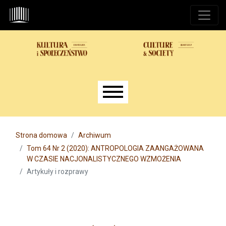
Przejdź do głównego menu
Przejdź do sekcji głównej
Przejdź do stopki
Main menu
Strona domowa
Archiwum
Tom 64 Nr 2 (2020): ANTROPOLOGIA ZAANGAŻOWANA
W CZASIE NACJONALISTYCZNEGO WZMOŻENIA
Artykuły i rozprawy