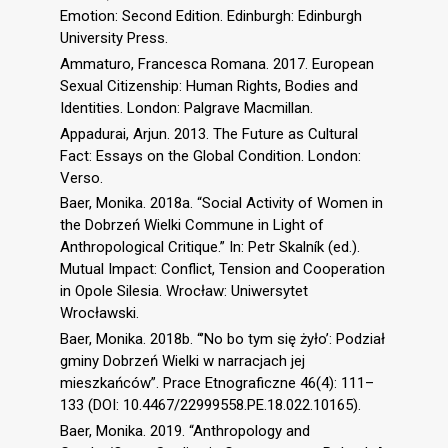
Emotion: Second Edition. Edinburgh: Edinburgh
University Press.
Ammaturo, Francesca Romana. 2017. European
Sexual Citizenship: Human Rights, Bodies and
Identities. London: Palgrave Macmillan.
Appadurai, Arjun. 2013. The Future as Cultural
Fact: Essays on the Global Condition. London:
Verso.
Baer, Monika. 2018a. “Social Activity of Women in
the Dobrzeń Wielki Commune in Light of
Anthropological Critique.” In: Petr Skalník (ed.).
Mutual Impact: Conflict, Tension and Cooperation
in Opole Silesia. Wrocław: Uniwersytet
Wrocławski.
Baer, Monika. 2018b. “’No bo tym się żyło’: Podział
gminy Dobrzeń Wielki w narracjach jej
mieszkańców”. Prace Etnograficzne 46(4): 111–
133 (DOI: 10.4467/22999558.PE.18.022.10165).
Baer, Monika. 2019. “Anthropology and