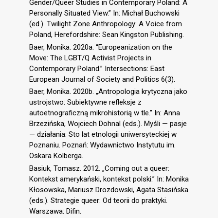
Gender/Queer Studies in Contemporary Poland: A
Personally Situated View.” In: Michał Buchowski
(ed.). Twilight Zone Anthropology: A Voice from
Poland, Herefordshire: Sean Kingston Publishing.
Baer, Monika. 2020a. “Europeanization on the
Move: The LGBT/Q Activist Projects in
Contemporary Poland.” Intersections: East
European Journal of Society and Politics 6(3).
Baer, Monika. 2020b. „Antropologia krytyczna jako
ustrojstwo: Subiektywne refleksje z
autoetnograficzną mikrohistorią w tle.” In: Anna
Brzezińska, Wojciech Dohnal (eds.). Myśli — pasje
— działania: Sto lat etnologii uniwersyteckiej w
Poznaniu. Poznań: Wydawnictwo Instytutu im.
Oskara Kolberga.
Basiuk, Tomasz. 2012. „Coming out a queer:
Kontekst amerykański, kontekst polski.” In: Monika
Kłosowska, Mariusz Drozdowski, Agata Stasińska
(eds.). Strategie queer: Od teorii do praktyki.
Warszawa: Difin.