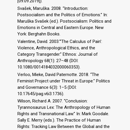
[09.09.2019]).
Svašek, Maruška. 2008. “Introduction:
Postsocialism and the Politics of Emotions.” In:
Maruška Svašek (ed.). Postsocialism: Politics and
Emotions in Central and Eastern Europe. New
York: Berghahn Books.
Valentine, David. 2003.“’The Calculus of Pain’:
Violence, Anthropological Ethics, and the
Category Transgender.” Ethnos: Journal of
Anthropology 68(1): 27–48 (DOI:
10.1080/0014184032000060353).
Verloo, Mieke, David Paternotte. 2018. “The
Feminist Project under Threat in Europe.” Politics
and Governance 6(3): 1–5 (DOI:
10.17645/pag.v6i3.1736).
Wilson, Richard A. 2007. “Conclusion:
Tyrannosaurus Lex: The Anthropology of Human
Rights and Transnational Law.” In: Mark Goodale.
Sally E. Merry (eds.). The Practice of Human
Rights: Tracking Law Between the Global and the