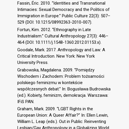
Fassin, Éric. 2010. “Identities and Transnational
Intimacies: Sexual Democracy and the Politics of
Immigration in Europe.” Public Culture 22(3): 507–
529 (DOI: 10.1215/08992363-2010-007).
Fortun, Kim. 2012. “Ethnography in Late
Industrialism.” Cultural Anthropology 27(3): 446–
464 (DOI: 10.1111/j.1548-1360.2012.01153.x).
Goodale, Mark. 2017. Anthropology and Law: A
Critical Introduction. New York: New York
University Press.
Grabowska, Magdalena. 2009. “Pomiędzy
Wschodem i Zachodem: Problem tożsamości
polskiego feminizmu w kontekście
współczesnych debat.” In: Bogusława Budrowska
(ed.). Kobiety, feminizm, demokracja. Warszawa:
IFiS PAN.
Graham, Mark. 2009. “LGBT Rights in the
European Union: A Queer Affair?” In: Ellen Lewin,
William L. Leap (eds.). Out in Public: Reinventing
Lesbian/Gay Anthropology in a Globalizing World.