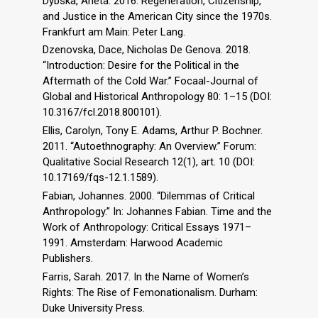
Dybska, Aneta. 2016. Regeneration, Citizenship,
and Justice in the American City since the 1970s.
Frankfurt am Main: Peter Lang.
Dzenovska, Dace, Nicholas De Genova. 2018.
“Introduction: Desire for the Political in the
Aftermath of the Cold War.” Focaal-Journal of
Global and Historical Anthropology 80: 1–15 (DOI:
10.3167/fcl.2018.800101).
Ellis, Carolyn, Tony E. Adams, Arthur P. Bochner.
2011. “Autoethnography: An Overview.” Forum:
Qualitative Social Research 12(1), art. 10 (DOI:
10.17169/fqs-12.1.1589).
Fabian, Johannes. 2000. “Dilemmas of Critical
Anthropology.” In: Johannes Fabian. Time and the
Work of Anthropology: Critical Essays 1971–
1991. Amsterdam: Harwood Academic
Publishers.
Farris, Sarah. 2017. In the Name of Women’s
Rights: The Rise of Femonationalism. Durham:
Duke University Press.