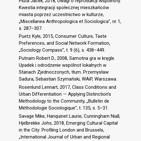
Pluta Jacek, 2018, Uwagi o reprodukcji wspólnoty.
Kwestia integracji społecznej mieszkańców
miasta poprzez uczestnictwo w kulturze,
„Miscellanea Anthropologica et Sociologica”, nr 1,
s. 287–307.
Puetz Kyle, 2015, Consumer Culture, Taste
Preferences, and Social Network Formation,
„Sociology Compass”, t. 9 (6), s. 438–449.
Putnam Robert D., 2008, Samotna gra w kręgle.
Upadek i odrodzenie wspólnot lokalnych w
Stanach Zjednoczonych, tłum. Przemysław
Sadura, Sebastian Szymański, WAiP, Warszawa.
Rosenlund Lennart, 2017, Class Conditions and
Urban Differentiation — Applying Distinction’s
Methodology to the Community, „Bulletin de
Méthodologie Sociologique”, t. 135, s. 5–31.
Savage Mike, Hanquinet Laurie, Cunningham Niall,
Hjelbrekke Johs, 2018, Emerging Cultural Capital
in the City: Profiling London and Brussels,
„International Journal of Urban and Regional