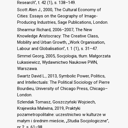
Research”, t. 42 (1), s. 138–149.
Scott Alen J., 2000, The Cultural Economy of
Cities: Essays on the Geography of Image-
Producing Industries, Sage Publications, London.
Shearmur Richard, 2006–2007, The New
Knowledge Aristocracy: The Creative Class,
Mobility and Urban Growth, „Work Organisation,
Labour and Globalisation”, t. 1 (1), s. 31–47.
Simmel Georg, 2005, Socjologia, tłum. Małgorzata
Łukasiewicz, Wydawnictwo Naukowe PWN,
Warszawa.
Swartz David L., 2013, Symbolic Power, Politics,
and Intellectuals: The Political Sociology of Pierre
Bourdieu, University of Chicago Press, Chicago–
London.
Szlendak Tomasz, Goszczyński Wojciech,
Krajewska Malwina, 2019, Praktyki
pozametropolitalne: uczestnictwo w kulturze w
małym i średnim mieście, „Studia Socjologiczne”,
nr 2, s. 61–98.