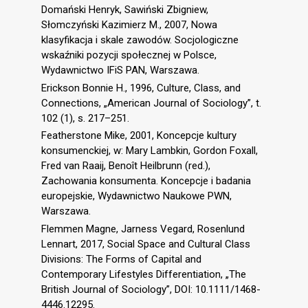
Domański Henryk, Sawiński Zbigniew,
Słomczyński Kazimierz M., 2007, Nowa
klasyfikacja i skale zawodów. Socjologiczne
wskaźniki pozycji społecznej w Polsce,
Wydawnictwo IFiS PAN, Warszawa.
Erickson Bonnie H., 1996, Culture, Class, and
Connections, „American Journal of Sociology”, t.
102 (1), s. 217–251.
Featherstone Mike, 2001, Koncepcje kultury
konsumenckiej, w: Mary Lambkin, Gordon Foxall,
Fred van Raaij, Benoît Heilbrunn (red.),
Zachowania konsumenta. Koncepcje i badania
europejskie, Wydawnictwo Naukowe PWN,
Warszawa.
Flemmen Magne, Jarness Vegard, Rosenlund
Lennart, 2017, Social Space and Cultural Class
Divisions: The Forms of Capital and
Contemporary Lifestyles Differentiation, „The
British Journal of Sociology”, DOI: 10.1111/1468-
4446.12295.