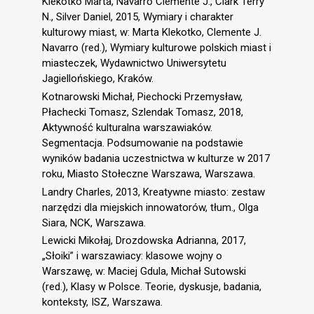
Klekotko Marta, Navarro Clemente J., Clark Terry
N., Silver Daniel, 2015, Wymiary i charakter
kulturowy miast, w: Marta Klekotko, Clemente J.
Navarro (red.), Wymiary kulturowe polskich miast i
miasteczek, Wydawnictwo Uniwersytetu
Jagiellońskiego, Kraków.
Kotnarowski Michał, Piechocki Przemysław,
Płachecki Tomasz, Szlendak Tomasz, 2018,
Aktywność kulturalna warszawiaków.
Segmentacja. Podsumowanie na podstawie
wyników badania uczestnictwa w kulturze w 2017
roku, Miasto Stołeczne Warszawa, Warszawa.
Landry Charles, 2013, Kreatywne miasto: zestaw
narzędzi dla miejskich innowatorów, tłum., Olga
Siara, NCK, Warszawa.
Lewicki Mikołaj, Drozdowska Adrianna, 2017,
„Słoiki” i warszawiacy: klasowe wojny o
Warszawę, w: Maciej Gdula, Michał Sutowski
(red.), Klasy w Polsce. Teorie, dyskusje, badania,
konteksty, ISZ, Warszawa.