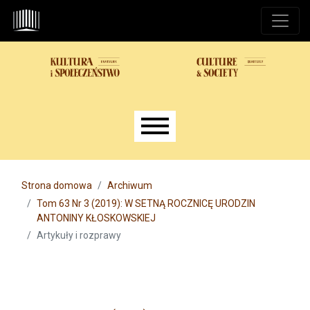
Przejdź do głównego menu
Przejdź do sekcji głównej
Przejdź do stopki
Main menu
Strona domowa
Archiwum
Tom 63 Nr 3 (2019): W SETNĄ ROCZNICĘ URODZIN
ANTONINY KŁOSKOWSKIEJ
Artykuły i rozprawy