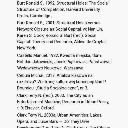
Burt Ronald S., 1992, Structural Holes: The Social
Structure of Competition, Harvard University
Press, Cambridge.
Burt Ronald S., 2001, Structural Holes versus
Network Closure as Social Capital, w: Nan Lin,
Karen S. Cook, Ronald S. Burt (red.), Social
Capital: Theory and Research, Aldine de Gruyter,
New York.
Castells Manuel, 1982, Kwestia miejska, tłum.
Bohdan Jałowiecki, Jacek Piątkowski, Państwowe
Wydawnictwo Naukowe, Warszawa.
Cebula Michał, 2017, Analiza klasowa na
rozdrożu? W stronę kulturowej koncepcji klas P.
Bourdieu, „Studia Socjologiczne”, nr 3.
Clark Terry N. (red.), 2003, The City as an
Entertainment Machine, Research in Urban Policy,
t. 9, Elsevier, Oxford.
Clark Terry N., 2003a, Urban Amenities: Lakes,
Opera, and Juice Bars — Do They Drive
Development?, w: Terry N. Clark (red.), The City as