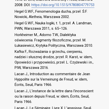
2008. DOI:
https://doi.org/10.1515/9780804779753
Hegel G.W.F., Fenomenologia ducha, przeł. Ś.F.
Nowicki, Aletheia, Warszawa 2002.
Hegel G.W.F., Nauka logiki, t. 1, przeł. A. Landman,
PWN, Warszawa 2011, s. 65–126.
Horkheimer M., Adorno T.W., Dialektyka
oświecenia. Fragmenty filozoficzne, przeł. M.
Łukasiewicz, Krytyka Polityczna, Warszawa 2010.
Kafka F., Rozważania o grzechu, cierpieniu,
nadziei i słusznej drodze, przeł. R. Karst, w: idem,
Opowieści i przypowieści, przeł. L. Czyżewski i in.,
PIW, Warszawa 2016.
Lacan J., Introduction au commentaire de Jean
Hyppolite sur la Verneinung de Freud, w: idem,
Écrits, Seuil, Paris 1966.
Lacan J., L’instance de la lettre dans l’inconscient
ou la raison depuis Freud, w: idem, Écrits, Seuil,
Paris 1966.
Lacan J., Le Séminaire. Livre X. L’angoisse, Seuil,