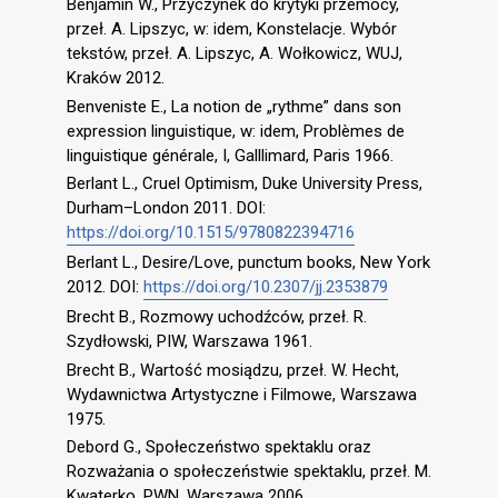
Benjamin W., Przyczynek do krytyki przemocy,
przeł. A. Lipszyc, w: idem, Konstelacje. Wybór
tekstów, przeł. A. Lipszyc, A. Wołkowicz, WUJ,
Kraków 2012.
Benveniste E., La notion de „rythme” dans son
expression linguistique, w: idem, Problèmes de
linguistique générale, I, Galllimard, Paris 1966.
Berlant L., Cruel Optimism, Duke University Press,
Durham–London 2011. DOI:
https://doi.org/10.1515/9780822394716
Berlant L., Desire/Love, punctum books, New York
2012. DOI:
https://doi.org/10.2307/jj.2353879
Brecht B., Rozmowy uchodźców, przeł. R.
Szydłowski, PIW, Warszawa 1961.
Brecht B., Wartość mosiądzu, przeł. W. Hecht,
Wydawnictwa Artystyczne i Filmowe, Warszawa
1975.
Debord G., Społeczeństwo spektaklu oraz
Rozważania o społeczeństwie spektaklu, przeł. M.
Kwaterko, PWN, Warszawa 2006.