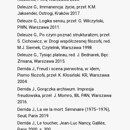
Deleuze G., Immanencja: życie, przeł. K.M.
Jaksender, Ostrogi, Kraków 2017.
Deleuze G., Logika sensu, przeł. G. Wilczyński,
PWN, Warszawa 2011.
Deleuze G., Po czym poznać strukturalizm, przeł.
S. Cichowicz, w: Drogi współczesnej filozofii, red.
M.J. Siemek, Czytelnik, Warszawa 1998.
Deleuze G., Tysiąc plateau, red. J. Bednarek, Bęc
Zmiana, Warszawa 2015.
Derrida J., Freud i scena pierwotna, w: idem,
Pismo filozofii, przeł. K. Kłosiński. KR, Warszawa
2004.
Derrida J., Gorączka archiwum. Impresja
freudowska, przeł. J. Momro, IBL PAN, Warszawa
2016.
Derrida J., La vie la mort. Séminaire (1975–1976),
Seuil, Paris 2019.
Derrida J., Le toucher, Jean-Luc Nancy, Galilée,
Paris 2000, s. 300.