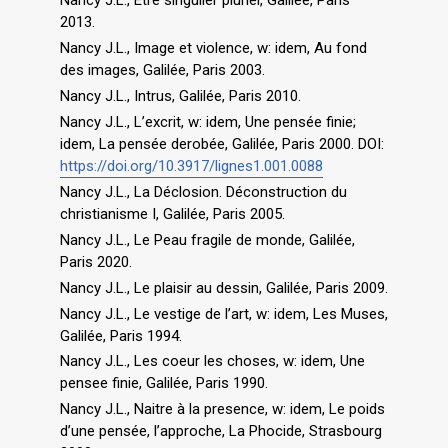
Nancy J.L., Être singulier pluriel, Galilée, Paris
2013.
Nancy J.L., Image et violence, w: idem, Au fond
des images, Galilée, Paris 2003.
Nancy J.L., Intrus, Galilée, Paris 2010.
Nancy J.L., L’excrit, w: idem, Une pensée finie;
idem, La pensée derobée, Galilée, Paris 2000. DOI:
https://doi.org/10.3917/lignes1.001.0088
Nancy J.L., La Déclosion. Déconstruction du
christianisme I, Galilée, Paris 2005.
Nancy J.L., Le Peau fragile de monde, Galilée,
Paris 2020.
Nancy J.L., Le plaisir au dessin, Galilée, Paris 2009.
Nancy J.L., Le vestige de l’art, w: idem, Les Muses,
Galilée, Paris 1994.
Nancy J.L., Les coeur les choses, w: idem, Une
pensee finie, Galilée, Paris 1990.
Nancy J.L., Naitre à la presence, w: idem, Le poids
d’une pensée, l’approche, La Phocide, Strasbourg