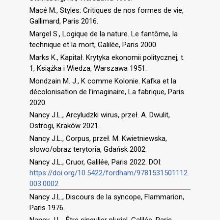
Macé M., Styles: Critiques de nos formes de vie,
Gallimard, Paris 2016.
Margel S., Logique de la nature. Le fantôme, la
technique et la mort, Galilée, Paris 2000.
Marks K., Kapitał. Krytyka ekonomii politycznej, t.
1, Książka i Wiedza, Warszawa 1951.
Mondzain M. J., K comme Kolonie. Kafka et la
décolonisation de l’imaginaire, La fabrique, Paris
2020.
Nancy J.L., Arcyludzki wirus, przeł. A. Dwulit,
Ostrogi, Kraków 2021.
Nancy J.L., Corpus, przeł. M. Kwietniewska,
słowo/obraz terytoria, Gdańsk 2002.
Nancy J.L., Cruor, Galilée, Paris 2022. DOI:
https://doi.org/10.5422/fordham/9781531501112.
003.0002
Nancy J.L., Discours de la syncope, Flammarion,
Paris 1976.