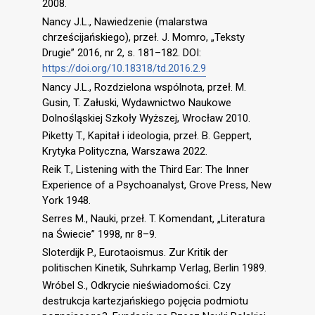
2008.
Nancy J.L., Nawiedzenie (malarstwa
chrześcijańskiego), przeł. J. Momro, „Teksty
Drugie” 2016, nr 2, s. 181–182. DOI:
https://doi.org/10.18318/td.2016.2.9
Nancy J.L., Rozdzielona wspólnota, przeł. M.
Gusin, T. Załuski, Wydawnictwo Naukowe
Dolnośląskiej Szkoły Wyższej, Wrocław 2010.
Piketty T., Kapitał i ideologia, przeł. B. Geppert,
Krytyka Polityczna, Warszawa 2022.
Reik T., Listening with the Third Ear: The Inner
Experience of a Psychoanalyst, Grove Press, New
York 1948.
Serres M., Nauki, przeł. T. Komendant, „Literatura
na Świecie” 1998, nr 8–9.
Sloterdijk P., Eurotaoismus. Zur Kritik der
politischen Kinetik, Suhrkamp Verlag, Berlin 1989.
Wróbel S., Odkrycie nieświadomości. Czy
destrukcja kartezjańskiego pojęcia podmiotu