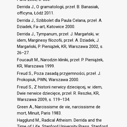
Derrida J., O gramatologii, przeł. B. Banasiak,
officyna, Łódź 2011.
Derrida J., Szibbolet dla Paula Celana, przeł. A.
Dziadek, Fa-art, Katowice 2000.
Derrida J., Tympanum, przeł. J. Margański, w:
idem, Marginesy filozofii, przeł. A. Dziadek, J.
Margański, P. Pieniążek, KR, Warszawa 2002, s.
26–27.
Foucault M., Narodzin kliniki, przeł. P. Pieniążek,
KR, Warszawa 1999.
Freud S., Poza zasadą przyjemności, przeł. J.
Prokopiuk, PWN, Warszawa 2000.
Freud S., Z historii nerwicy dziecięcej, w: idem,
Dwie nerwice dziecięce, przeł. R. Reszke, KR,
Warszawa 2009, s. 119–134.
Green A., Narcissisme de vie, narcissisme de
mort, Minuit, Paris 1983.
Hagglund M., Radical Atheism. Derrida and the
Time of Life, Stanford University Press, Stanford