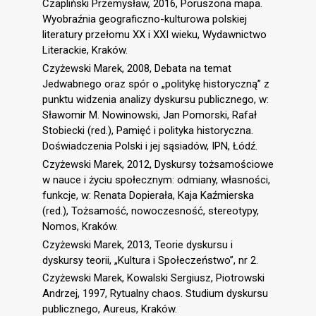
Czapliński Przemysław, 2016, Poruszona mapa.
Wyobraźnia geograficzno-kulturowa polskiej
literatury przełomu XX i XXI wieku, Wydawnictwo
Literackie, Kraków.
Czyżewski Marek, 2008, Debata na temat
Jedwabnego oraz spór o „politykę historyczną” z
punktu widzenia analizy dyskursu publicznego, w:
Sławomir M. Nowinowski, Jan Pomorski, Rafał
Stobiecki (red.), Pamięć i polityka historyczna.
Doświadczenia Polski i jej sąsiadów, IPN, Łódź.
Czyżewski Marek, 2012, Dyskursy tożsamościowe
w nauce i życiu społecznym: odmiany, własności,
funkcje, w: Renata Dopierała, Kaja Kaźmierska
(red.), Tożsamość, nowoczesność, stereotypy,
Nomos, Kraków.
Czyżewski Marek, 2013, Teorie dyskursu i
dyskursy teorii, „Kultura i Społeczeństwo”, nr 2.
Czyżewski Marek, Kowalski Sergiusz, Piotrowski
Andrzej, 1997, Rytualny chaos. Studium dyskursu
publicznego, Aureus, Kraków.