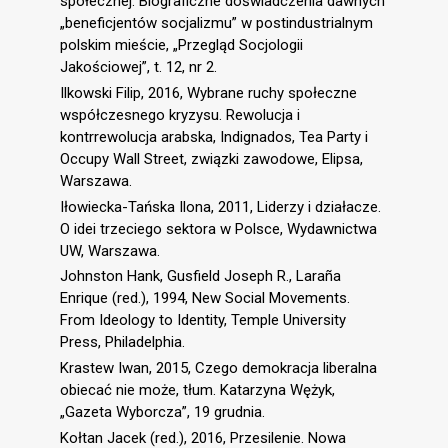
społecznej. Biograficzne doświadczenia dawnych
„beneficjentów socjalizmu” w postindustrialnym
polskim mieście, „Przegląd Socjologii
Jakościowej”, t. 12, nr 2.
Ilkowski Filip, 2016, Wybrane ruchy społeczne
współczesnego kryzysu. Rewolucja i
kontrrewolucja arabska, Indignados, Tea Party i
Occupy Wall Street, związki zawodowe, Elipsa,
Warszawa.
Iłowiecka-Tańska Ilona, 2011, Liderzy i działacze.
O idei trzeciego sektora w Polsce, Wydawnictwa
UW, Warszawa.
Johnston Hank, Gusfield Joseph R., Laraña
Enrique (red.), 1994, New Social Movements.
From Ideology to Identity, Temple University
Press, Philadelphia.
Krastew Iwan, 2015, Czego demokracja liberalna
obiecać nie może, tłum. Katarzyna Wężyk,
„Gazeta Wyborcza”, 19 grudnia.
Kołtan Jacek (red.), 2016, Przesilenie. Nowa