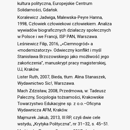
kultura polityczna, Europejskie Centrum
Solidarności, Gdańsk.
Koralewicz Jadwiga, Malewska-Peyre Hanna,
1998, Człowiek człowiekowi człowiekiem. Analiza
wywiadów biograficznych działaczy społecznych
w Polsce i we Francji, ISP PAN, Warszawa.
Leśniewicz Filip, 2016, „«Ciemnogród» a
«modernizatorzy». Odwieczny konflikt i myśl
Stanisława Brzozowskiego jako możliwość jego
zakończenia”, manuskrypt pracy magisterskiej,
UJ, Kraków.
Lister Ruth, 2007, Bieda, tłum. Alina Stanaszek,
Wydawnictwo Sic!, Warszawa.
Mach Zdzisław, 2008, Przedmowa, w: Tadeusz
Paleczny, Socjologia tożsamości, Krakowskie
Towarzystwo Edukacyjne sp. z o.o.–Oficyna
Wydawnicza AFM, Kraków.
Majmurek Jakub, 2013, III RP, czyli dwie cele
wstydu, „Krytyka Polityczna”, nr 31–32, s. 45–51.