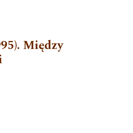
995). Między
i