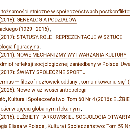
 tożsamości etniczne w społeczeństwach postkonfliktow
 1 (2018): GENEALOGIA PODZIAŁÓW
ackiego (1929–2016)
,
 1 (2017): STATUSY, ROLE I REPREZENTACJE W SZTUCE
ologia figuracyjna
,
Nr 1 (2011): NOWE MECHANIZMY WYTWARZANIA KULTURY
dmiot refleksji socjologicznej zaniedbany w Polsce. U
 2 (2017): ŚWIATY SPOŁECZNE SPORTU
rmas — filozof i człowiek oddany „komunikowaniu się” 
(2026): Nowe wrażliwości antropologii
ość
,
Kultura i Społeczeństwo: Tom 60 Nr 4 (2016): E
zości w ujęciu globalnym i lokalnym
,
r 4 (2016): ELŻBIETY TARKOWSKIEJ SOCJOLOGIA OTWART
ogia Eliasa w Polsce
,
Kultura i Społeczeństwo: Tom 59 N