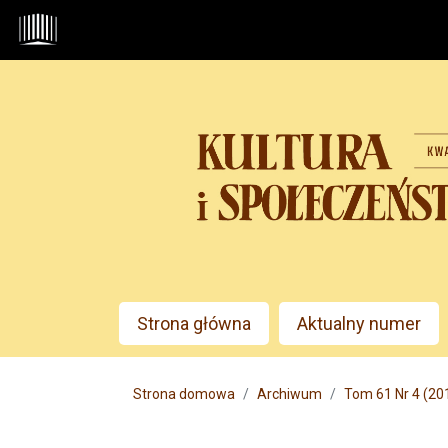
Przejdź do głównego menu
Przejdź do sekcji głównej
Przejdź do stopki
Admin menu
Strona główna
Aktualny numer
Main menu
Strona domowa
Archiwum
Tom 61 Nr 4 (2