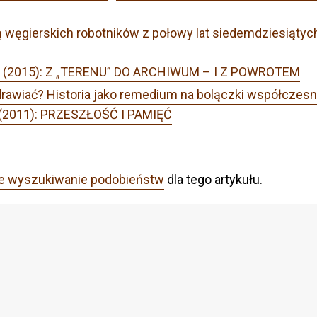
ą węgierskich robotników z połowy lat siedemdziesiątych
r 3 (2015): Z „TERENU” DO ARCHIWUM – I Z POWROTEM
awiać? Historia jako remedium na bolączki współ­czesn
4 (2011): PRZESZŁOŚĆ I PAMIĘĆ
e wyszukiwanie podobieństw
dla tego artykułu.