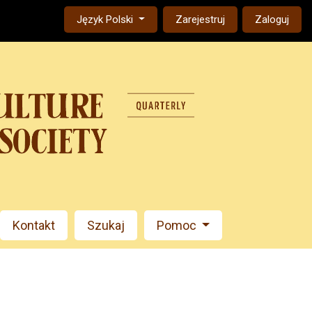
Change the language. The current language is:
Język Polski
Zarejestruj
Zaloguj
Kontakt
Szukaj
Pomoc