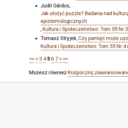
Judit Gárdos,
Jak ułożyć puzzle? Badania nad kultur
epistemologicznych
,
Kultura i Społeczeństwo: Tom 59 N
Tomasz Stryjek,
Czy pamięć może uzdr
Kultura i Społeczeństwo: Tom 55 Nr 
<<
<
3
4
5
6
7
>
>>
Możesz również
Rozpocznij zaawansowan