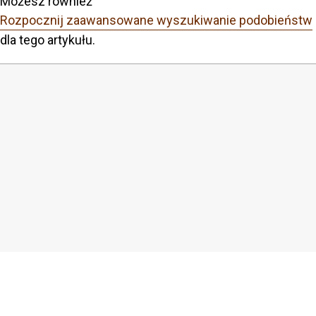
Możesz również
Rozpocznij zaawansowane wyszukiwanie podobieństw
dla tego artykułu.
COPYRIGHT
Copyright by Instytut Studiów Politycznych PAN, 2024