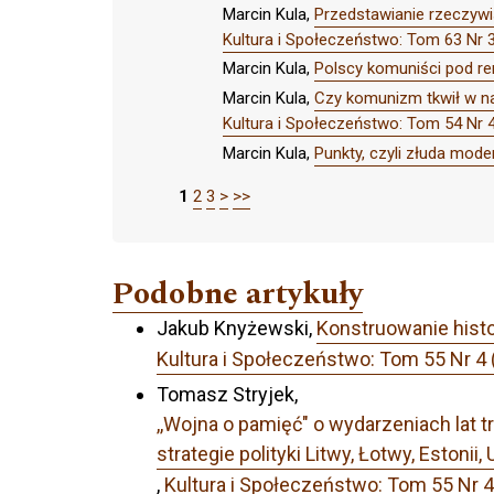
Marcin Kula,
Przedstawianie rzeczywis
Kultura i Społeczeństwo: Tom 63 
Marcin Kula,
Polscy komuniści pod r
Marcin Kula,
Czy komunizm tkwił w n
Kultura i Społeczeństwo: Tom 54 N
Marcin Kula,
Punkty, czyli złuda moder
1
2
3
>
>>
Podobne artykuły
Jakub Knyżewski,
Konstruowanie histor
Kultura i Społeczeństwo: Tom 55 Nr 
Tomasz Stryjek,
,,Wojna o pamięć" o wydarzeniach lat
strategie polityki Litwy, Łotwy, Estonii, 
,
Kultura i Społeczeństwo: Tom 55 Nr