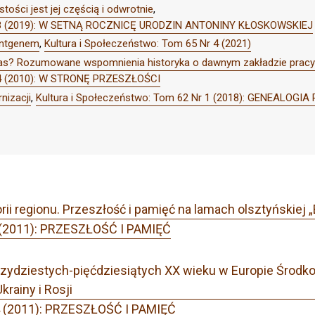
tości jest jej częścią i odwrotnie
,
Nr 3 (2019): W SETNĄ ROCZNICĘ URODZIN ANTONINY KŁOSKOWSKIEJ
entgenem
,
Kultura i Społeczeństwo: Tom 65 Nr 4 (2021)
as? Rozumowane wspomnienia historyka o dawnym zakładzie pracy
r 4 (2010): W STRONĘ PRZESZŁOŚCI
nizacji
,
Kultura i Społeczeństwo: Tom 62 Nr 1 (2018): GENEALOGI
ii regionu. Przeszłość i pamięć na lamach olsztyńskiej „
4 (2011): PRZESZŁOŚĆ I PAMIĘĆ
 trzydziestych-pięćdziesiątych XX wieku w Europie Środ
Ukrainy i Rosji
 4 (2011): PRZESZŁOŚĆ I PAMIĘĆ