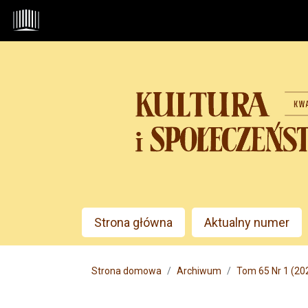
Przejdź do głównego menu
Przejdź do sekcji głównej
Przejdź do stopki
Admin menu
Strona główna
Aktualny numer
Main menu
Strona domowa
Archiwum
Tom 65 Nr 1 (2