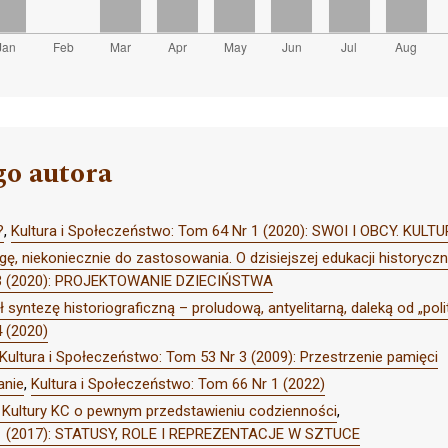
go autora
?
,
Kultura i Społeczeństwo: Tom 64 Nr 1 (2020): SWOI I OBCY. KUL
ę, niekoniecznie do zastosowania. O dzisiejszej edukacji historycz
r 3 (2020): PROJEKTOWANIE DZIECIŃSTWA
syntezę historiograficzną – proludową, antyelitarną, daleką od „polit
4 (2020)
Kultura i Społeczeństwo: Tom 53 Nr 3 (2009): Przestrzenie pamięci
anie
,
Kultura i Społeczeństwo: Tom 66 Nr 1 (2022)
ł Kultury KC o pewnym przedstawieniu codzienności
,
r 1 (2017): STATUSY, ROLE I REPREZENTACJE W SZTUCE