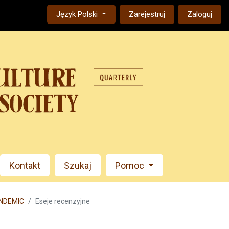
Change the language. The current language is:
Język Polski
Zarejestruj
Zaloguj
Kontakt
Szukaj
Pomoc
ANDEMIC
Eseje recenzyjne