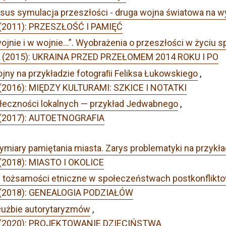
rsus symulacja przeszłości - druga wojna światowa na 
4 (2011): PRZESZŁOŚĆ I PAMIĘĆ
 wojnie i w wojnie…”. Wyobrażenia o przeszłości w życiu
r 2 (2015): UKRAINA PRZED PRZEŁOMEM 2014 ROKU I PO
ny na przykładzie fotograﬁi Feliksa Łukowskiego
,
1 (2016): MIĘDZY KULTURAMI: SZKICE I NOTATKI
ołeczności lokalnych — przykład Jedwabnego
,
3 (2017): AUTOETNOGRAFIA
iary pamiętania miasta. Zarys problematyki na przykła
 (2018): MIASTO I OKOLICE
 tożsamości etniczne w społeczeństwach postkonfliktow
 1 (2018): GENEALOGIA PODZIAŁÓW
łużbie autorytaryzmów
,
 3 (2020): PROJEKTOWANIE DZIECIŃSTWA