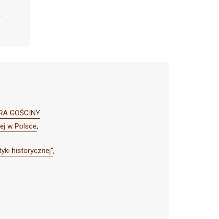
TURA GOŚCINY
nej w Polsce
,
yki historycznej”
,