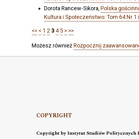
Dorota Rancew-Sikora,
Polska gościnn
Kultura i Społeczeństwo: Tom 64 Nr 
<<
<
1
2
3
4
5
>
>>
Możesz również
Rozpocznij zaawansowan
COPYRIGHT
Copyright by Instytut Studiów Politycznych