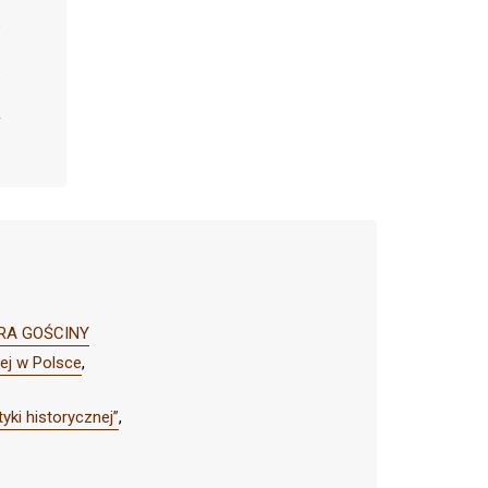
TURA GOŚCINY
nej w Polsce
,
yki historycznej”
,