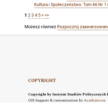
Kultura i Społeczeństwo: Tom 66 Nr 1 
1
2
3
4
5
>
>>
Możesz również
Rozpocznij zaawansowan
COPYRIGHT
Copyright by Instytut Studiów Politycznych
OJS Support & customization by
Academicon
Platform & workflow by
OJS/PKP