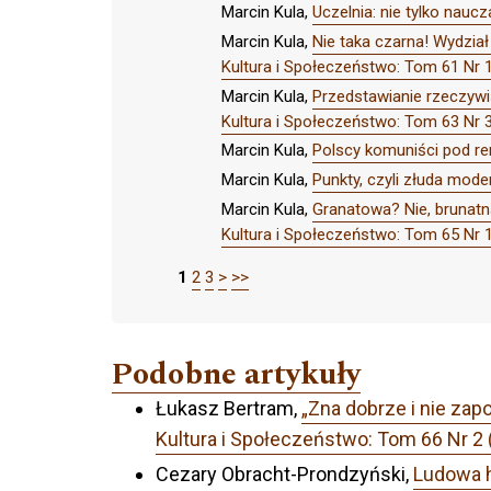
Marcin Kula,
Uczelnia: nie tylko naucz
Marcin Kula,
Nie taka czarna! Wydzia
Kultura i Społeczeństwo: Tom 61 N
Marcin Kula,
Przedstawianie rzeczywis
Kultura i Społeczeństwo: Tom 63 
Marcin Kula,
Polscy komuniści pod r
Marcin Kula,
Punkty, czyli złuda moder
Marcin Kula,
Granatowa? Nie, brunatn
Kultura i Społeczeństwo: Tom 65 
1
2
3
>
>>
Podobne artykuły
Łukasz Bertram,
„Zna dobrze i nie zap
Kultura i Społeczeństwo: Tom 66 Nr 2 
Cezary Obracht-Prondzyński,
Ludowa h