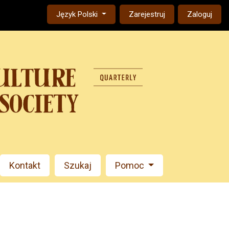
Change the language. The current language is:
Język Polski
Zarejestruj
Zaloguj
Kontakt
Szukaj
Pomoc