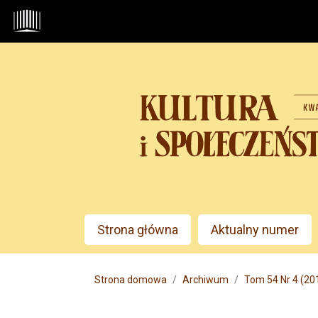
Przejdź do głównego menu
Przejdź do sekcji głównej
Przejdź do stopki
Admin menu
Strona główna
Aktualny numer
Main menu
Strona domowa
Archiwum
Tom 54 Nr 4 (2