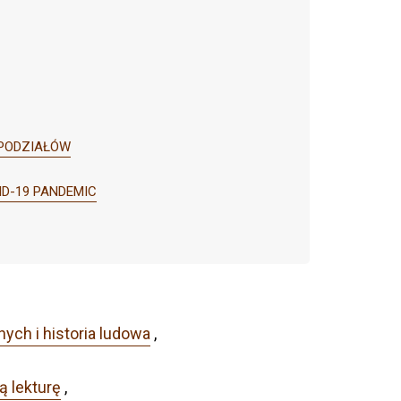
A PODZIAŁÓW
VID-19 PANDEMIC
ych i historia ludowa
,
ą lekturę
,