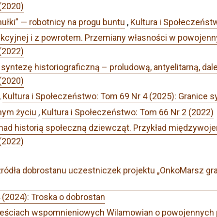
(2020)
łki” — robotnicy na progu buntu
,
Kultura i Społeczeńst
ukcyjnej i z powrotem. Przemiany własności w powojenn
(2022)
yntezę historiograficzną – proludową, antyelitarną, dalek
(2020)
,
Kultura i Społeczeństwo: Tom 69 Nr 4 (2025): Granice 
nym życiu
,
Kultura i Społeczeństwo: Tom 66 Nr 2 (2022)
nad historią społeczną dziewcząt. Przykład międzywoj
(2022)
 źródła dobrostanu uczestniczek projektu „OnkoMarsz gra
 (2024): Troska o dobrostan
eściach wspomnieniowych Wilamowian o powojennych 