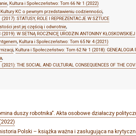
anie
,
Kultura i Społeczeństwo: Tom 66 Nr 1 (2022)
ł Kultury KC o pewnym przedstawieniu codzienności
,
r 1 (2017): STATUSY, ROLE I REPREZENTACJE W SZTUCE
tości jest jej częścią i odwrotnie
,
Nr 3 (2019): W SETNĄ ROCZNICĘ URODZIN ANTONINY KŁOSKOWSKIEJ
entgenem
,
Kultura i Społeczeństwo: Tom 65 Nr 4 (2021)
nizacji
,
Kultura i Społeczeństwo: Tom 62 Nr 1 (2018): GENEALOGI
a
,
Nr 1 (2021): THE SOCIAL AND CULTURAL CONSEQUENCES OF THE CO
omina duszy robotnika”. Akta osobowe działaczy polityczn
(2022)
istoria Polski – książka ważna i zasługująca na krytyczn