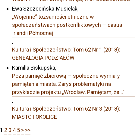
Ewa Szczecińska-Musielak,
„Wojenne” tożsamości etniczne w
społeczeństwach postkonfliktowych — casus
Irlandii Północnej
,
Kultura i Społeczeństwo: Tom 62 Nr 1 (2018):
GENEALOGIA PODZIAŁÓW
Kamilla Biskupska,
Poza pamięć zbiorową — społeczne wymiary
pamiętania miasta. Zarys problematyki na
przykładzie projektu „Wrocław. Pamiętam, że…”
,
Kultura i Społeczeństwo: Tom 62 Nr 3 (2018):
MIASTO I OKOLICE
1
2
3
4
5
>
>>