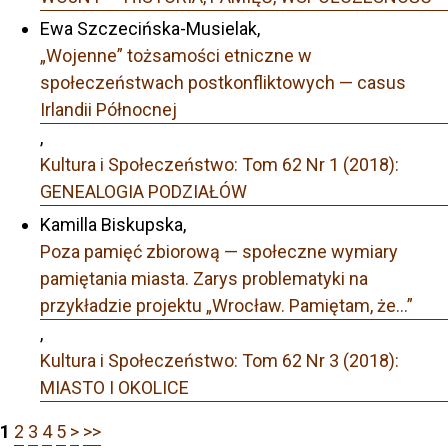
Ewa Szczecińska-Musielak,
„Wojenne” tożsamości etniczne w
społeczeństwach postkonfliktowych — casus
Irlandii Północnej
,
Kultura i Społeczeństwo: Tom 62 Nr 1 (2018):
GENEALOGIA PODZIAŁÓW
Kamilla Biskupska,
Poza pamięć zbiorową — społeczne wymiary
pamiętania miasta. Zarys problematyki na
przykładzie projektu „Wrocław. Pamiętam, że…”
,
Kultura i Społeczeństwo: Tom 62 Nr 3 (2018):
MIASTO I OKOLICE
1
2
3
4
5
>
>>