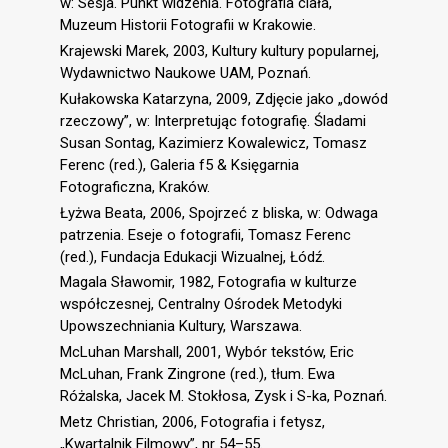
w: Sesja. Punkt widzenia. Fotografia ciała,
Muzeum Historii Fotografii w Krakowie.
Krajewski Marek, 2003, Kultury kultury popularnej,
Wydawnictwo Naukowe UAM, Poznań.
Kułakowska Katarzyna, 2009, Zdjęcie jako „dowód
rzeczowy”, w: Interpretując fotografię. Śladami
Susan Sontag, Kazimierz Kowalewicz, Tomasz
Ferenc (red.), Galeria f5 & Księgarnia
Fotograficzna, Kraków.
Łyżwa Beata, 2006, Spojrzeć z bliska, w: Odwaga
patrzenia. Eseje o fotografii, Tomasz Ferenc
(red.), Fundacja Edukacji Wizualnej, Łódź.
Magala Sławomir, 1982, Fotografia w kulturze
współczesnej, Centralny Ośrodek Metodyki
Upowszechniania Kultury, Warszawa.
McLuhan Marshall, 2001, Wybór tekstów, Eric
McLuhan, Frank Zingrone (red.), tłum. Ewa
Różalska, Jacek M. Stokłosa, Zysk i S-ka, Poznań.
Metz Christian, 2006, Fotograﬁa i fetysz,
„Kwartalnik Filmowy”, nr 54–55.