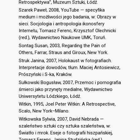
Retrospektywa”, Muzeum Sztuki, Łódź.
Szarek Paweł, 2008, YouTube — specyfika
medium i możliwości jego badania, w: Obrazy w
sieci. Socjologia i antropologia ikonosfery
Internetu, Tomasz Ferenc, Krzysztof Olechnicki
(red.), Wydawnictwo Naukowe UMK, Toruń.
Sontag Susan, 2003, Regarding the Pain of
Others, Farrar, Straus and Giroux, New York.
Struk Janina, 2007, Holokaust w fotografiach.
Interpretacje dowodów, tłum. Maciej Antosiewicz,
Prószyński i S-ka, Kraków.
Sułkowski Bogusław, 2007, Przemoc i pornografia
śmierci jako przynęty medialne, Wydawnictwo
Uniwersytetu Łódzkiego, Łódź.
Witkin, 1995, Joel Peter Witkin: A Retrospective,
Scalo, New York–Milano.
Witkowska Sylwia, 2007, David Nebrada —
szaleństwo sztuki czy sztuka szaleństwa, w:
Światło i mrok. Eseje o fotografii hiszpańskiej,
Tomasz Ferenc, Janina Studzińska (red.),