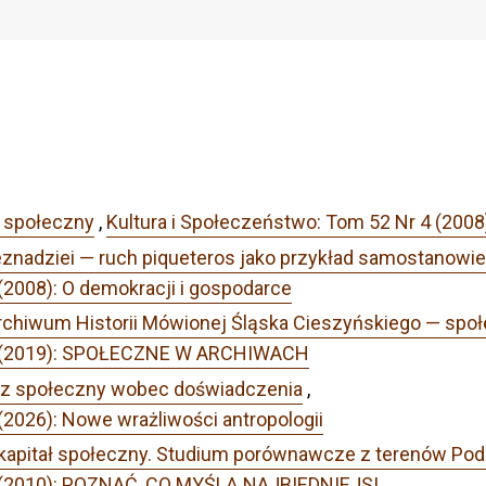
m społeczny
,
Kultura i Społeczeństwo: Tom 52 Nr 4 (2008
eznadziei — ruch piqueteros jako przykład samostanowi
(2008): O demokracji i gospodarce
rchiwum Historii Mówionej Śląska Cieszyńskiego — społ
 1 (2019): SPOŁECZNE W ARCHIWACH
z społeczny wobec doświadczenia
,
(2026): Nowe wrażliwości antropologii
kapitał społeczny. Studium porównawcze z terenów Podla
3 (2010): POZNAĆ, CO MYŚLĄ NAJBIEDNIEJSI