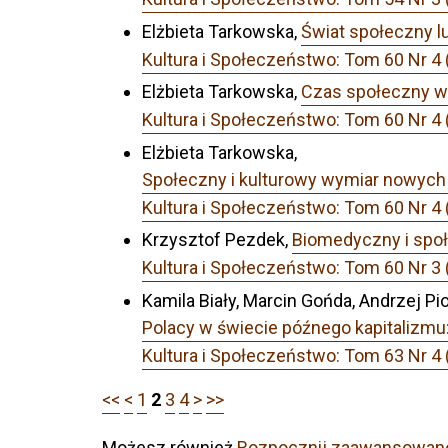
Elżbieta Tarkowska,
Świat społeczny l
Kultura i Społeczeństwo: Tom 60 N
Elżbieta Tarkowska,
Czas społeczny w 
Kultura i Społeczeństwo: Tom 60 N
Elżbieta Tarkowska,
Społeczny i kulturowy wymiar nowych i
Kultura i Społeczeństwo: Tom 60 N
Krzysztof Pezdek,
Biomedyczny i społ
Kultura i Społeczeństwo: Tom 60 Nr 
Kamila Biały, Marcin Gońda, Andrzej Pi
Polacy w świecie późnego kapitalizmu
Kultura i Społeczeństwo: Tom 63 Nr 
<<
<
1
2
3
4
>
>>
Możesz również
Rozpocznij zaawansowan