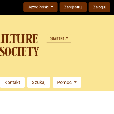
Change the language. The current language is:
Język Polski
Zarejestruj
Zaloguj
Kontakt
Szukaj
Pomoc