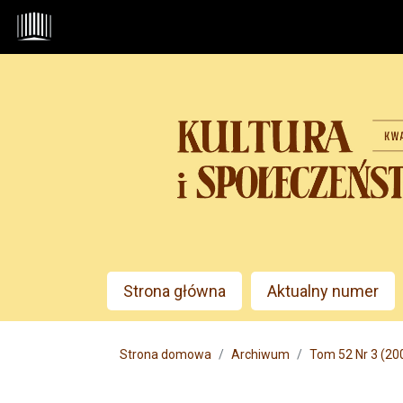
Przejdź do głównego menu
Przejdź do sekcji głównej
Przejdź do stopki
Admin menu
Strona główna
Aktualny numer
Main menu
Strona domowa
Archiwum
Tom 52 Nr 3 (200