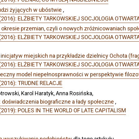
udzi żyjących w ubóstwie
,
r 4 (2016): ELŻBIETY TARKOWSKIEJ SOCJOLOGIA OTWART
okresie przemian, czyli o nowych zróżnicowaniach spo
r 4 (2016): ELŻBIETY TARKOWSKIEJ SOCJOLOGIA OTWART
nicjatyw miejskich na przykładzie dzielnicy Ochota (fra
r 4 (2016): ELŻBIETY TARKOWSKIEJ SOCJOLOGIA OTWART
eczny model niepełnosprawności w perspektywie filozo
3 (2016): TRUDNE RELACJE
otrowski, Karol Haratyk, Anna Rosińska,
: doświadczenia biograficzne a łady społeczne
,
4 (2019): POLES IN THE WORLD OF LATE CAPITALISM
e wyszukiwanie podobieństw
dla tego artykułu.