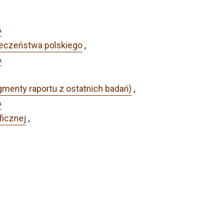
A
łeczeństwa polskiego
,
A
gmenty raportu z ostatnich badań)
,
A
ficznej
,