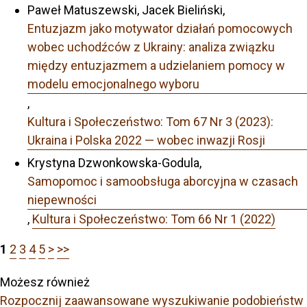
Paweł Matuszewski, Jacek Bieliński,
Entuzjazm jako motywator działań pomocowych
wobec uchodźców z Ukrainy: analiza związku
między entuzjazmem a udzielaniem pomocy w
modelu emocjonalnego wyboru
,
Kultura i Społeczeństwo: Tom 67 Nr 3 (2023):
Ukraina i Polska 2022 — wobec inwazji Rosji
Krystyna Dzwonkowska-Godula,
Samopomoc i samoobsługa aborcyjna w czasach
niepewności
,
Kultura i Społeczeństwo: Tom 66 Nr 1 (2022)
1
2
3
4
5
>
>>
Możesz również
Rozpocznij zaawansowane wyszukiwanie podobieństw