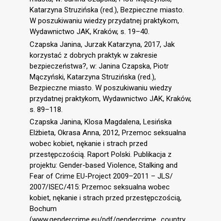
Katarzyna Struzińska (red.), Bezpieczne miasto.
W poszukiwaniu wiedzy przydatnej praktykom,
Wydawnictwo JAK, Kraków, s. 19–40.
Czapska Janina, Jurzak Katarzyna, 2017, Jak
korzystać z dobrych praktyk w zakresie
bezpieczeństwa?, w: Janina Czapska, Piotr
Mączyński, Katarzyna Struzińska (red.),
Bezpieczne miasto. W poszukiwaniu wiedzy
przydatnej praktykom, Wydawnictwo JAK, Kraków,
s. 89–118.
Czapska Janina, Klosa Magdalena, Lesińska
Elżbieta, Okrasa Anna, 2012, Przemoc seksualna
wobec kobiet, nękanie i strach przed
przestępczością. Raport Polski. Publikacja z
projektu: Gender-based Violence, Stalking and
Fear of Crime EU-Project 2009–2011 – JLS/
2007/ISEC/415: Przemoc seksualna wobec
kobiet, nękanie i strach przed przestępczością,
Bochum
(www.gendercrime.eu/pdf/gendercrime_country_