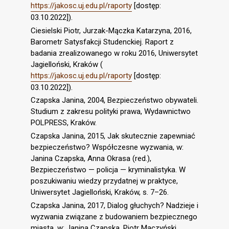
https://jakosc.uj.edu.pl/raporty
[dostęp:
03.10.2022]).
Ciesielski Piotr, Jurzak-Mączka Katarzyna, 2016,
Barometr Satysfakcji Studenckiej. Raport z
badania zrealizowanego w roku 2016, Uniwersytet
Jagielloński, Kraków (
https://jakosc.uj.edu.pl/raporty
[dostęp:
03.10.2022]).
Czapska Janina, 2004, Bezpieczeństwo obywateli.
Studium z zakresu polityki prawa, Wydawnictwo
POLPRESS, Kraków.
Czapska Janina, 2015, Jak skutecznie zapewniać
bezpieczeństwo? Współczesne wyzwania, w:
Janina Czapska, Anna Okrasa (red.),
Bezpieczeństwo — policja — kryminalistyka. W
poszukiwaniu wiedzy przydatnej w praktyce,
Uniwersytet Jagielloński, Kraków, s. 7–26.
Czapska Janina, 2017, Dialog głuchych? Nadzieje i
wyzwania związane z budowaniem bezpiecznego
miasta, w: Janina Czapska, Piotr Mączyński,