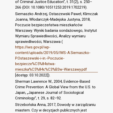
of Criminal Justice Education”, t. 31(2), s. 250–
266 (DOI: 10.1080/10511253.2019.1702219).
Siemaszko Andrzej, Ostaszewski Paweł, Klimczak
Joanna, Włodarczyk-Madejska Justyna, 2018,
Poczucie bezpieczeństwa mieszkańców
Warszawy. Wyniki badania sondażowego, Instytut
Wymiaru Sprawiedliwości, Analizy wymiaru
sprawiedliwości, Warszawa (
https://iws.gov.pl/wp-
content/uploads/2019/05/IWS-A.Siemaszko-
P.Ostaszewski-i-in.-Poczucie-
bezpiecze%C5%84stwa-
mieszka%C5%84c%C3%B3w-Warszawy.pdf
[dostęp: 03.10.2022]).
Sherman Lawrence W., 2004, Evidence-Based
Crime Prevention: A Global View from the U.S. to
Japan, „Japanese Journal of Sociological
Criminology”, t. 29, s. 82–92.
Strzebońska Anna, 2017, Dowody w zarządzaniu
miastem. Czy w decyzjach publicznych jest