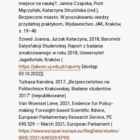
miejsce na naukę?, Janina Czapska, Piotr
Mączyński, Katarzyna Struzińska (red.),
Bezpieczne miasto. W poszukiwaniu wiedzy
przydatnej praktykom, Wydawnictwo JAK, Kraków,
s. 19–40.
Szwed Joanna, Jurzak Katarzyna, 2018, Barometr
Satysfakcji Studenckiej. Raport z badania
zrealizowanego w roku 2018, Uniwersytet
Jagielloński, Kraków (
https://jakosc.uj.edu.pl/raporty
[dostęp:
03.10.2022]).
Turbasa Karolina, 2017, „Bezpieczeństwo na
Politechnice Krakowskiej. Badanie studentów
2017” (niepublikowane).
Van Woensel Lieve, 2021, Evidence for Policy-
making: Foresight-based Scientific Advice,
European Parliamentary Research Service, PE
690.529 — March 2021, European Parliament (
https://www.europarl.europa.eu/RegData/etudes/
BRIE/2021/690529/EPRS