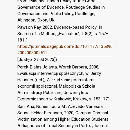
From Evidence-based Policy to the Good
Governance of Evidence, Routledge Studies in
Governance and Public Policy, Routledge,
Abingdon, Oxon, UK.
Pawson Ray, 2002, Evidence-based Policy: In
Search of a Method, „Evaluation”, t. 8(2), s. 157–
181 (
https://journals.sagepub.com/doi/10.1177/135890
2002008002512
[dostęp: 27.03.2023]).
Perek-Białas Jolanta, Worek Barbara, 2008,
Ewaluacja interwencji społecznych, w: Jerzy
Hausner (red.), Zarządzanie podmiotami
ekonomii społecznej, Małopolska Szkoła
Administracji Publicznej Uniwersytetu
Ekonomicznego w Krakowie, Kraków, s. 153–171.
Sani Ana, Nunes Laura M., Azevedo Vanessa,
Sousa Hélder Fernando, 2020, Campus Criminal
Victimization among Higher Education Students:
A Diagnosis of Local Security in Porto, „Journal