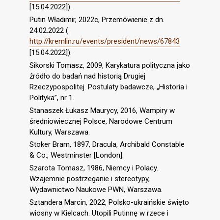
[15.04.2022]).
Putin Władimir, 2022c, Przemówienie z dn.
24.02.2022 (
http://kremlin.ru/events/president/news/67843
[15.04.2022]).
Sikorski Tomasz, 2009, Karykatura polityczna jako
źródło do badań nad historią Drugiej
Rzeczypospolitej. Postulaty badawcze, „Historia i
Polityka”, nr 1.
Stanaszek Łukasz Maurycy, 2016, Wampiry w
średniowiecznej Polsce, Narodowe Centrum
Kultury, Warszawa.
Stoker Bram, 1897, Dracula, Archibald Constable
& Co., Westminster [London].
Szarota Tomasz, 1986, Niemcy i Polacy.
Wzajemnie postrzeganie i stereotypy,
Wydawnictwo Naukowe PWN, Warszawa.
Sztandera Marcin, 2022, Polsko-ukraińskie święto
wiosny w Kielcach. Utopili Putinnę w rzece i