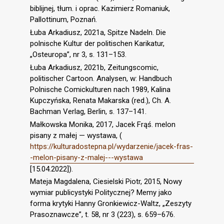
biblijnej, tłum. i oprac. Kazimierz Romaniuk,
Pallottinum, Poznań.
Łuba Arkadiusz, 2021a, Spitze Nadeln. Die
polnische Kultur der politischen Karikatur,
„Osteuropa”, nr 3, s. 131–153.
Łuba Arkadiusz, 2021b, Zeitungscomic,
politischer Cartoon. Analysen, w: Handbuch
Polnische Comickulturen nach 1989, Kalina
Kupczyńska, Renata Makarska (red.), Ch. A.
Bachman Verlag, Berlin, s. 137–141.
Małkowska Monika, 2017, Jacek Frąś. melon
pisany z małej — wystawa, (
https://kulturadostepna.pl/wydarzenie/jacek-fras-
-melon-pisany-z-malej---wystawa
[15.04.2022]).
Mateja Magdalena, Ciesielski Piotr, 2015, Nowy
wymiar publicystyki Politycznej? Memy jako
forma krytyki Hanny Gronkiewicz-Waltz, „Zeszyty
Prasoznawcze”, t. 58, nr 3 (223), s. 659–676.