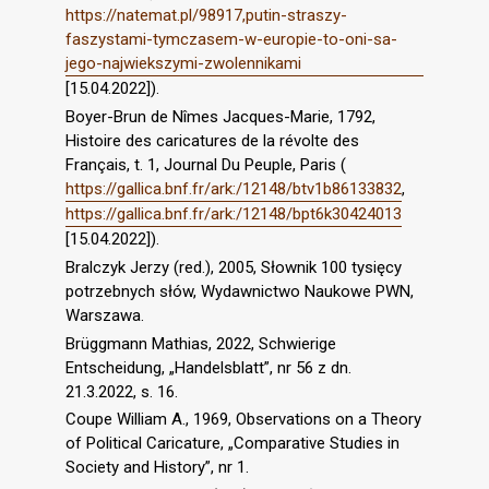
https://natemat.pl/98917,putin-straszy-
faszystami-tymczasem-w-europie-to-oni-sa-
jego-najwiekszymi-zwolennikami
[15.04.2022]).
Boyer-Brun de Nîmes Jacques-Marie, 1792,
Histoire des caricatures de la révolte des
Français, t. 1, Journal Du Peuple, Paris (
https://gallica.bnf.fr/ark:/12148/btv1b86133832
,
https://gallica.bnf.fr/ark:/12148/bpt6k30424013
[15.04.2022]).
Bralczyk Jerzy (red.), 2005, Słownik 100 tysięcy
potrzebnych słów, Wydawnictwo Naukowe PWN,
Warszawa.
Brüggmann Mathias, 2022, Schwierige
Entscheidung, „Handelsblatt”, nr 56 z dn.
21.3.2022, s. 16.
Coupe William A., 1969, Observations on a Theory
of Political Caricature, „Comparative Studies in
Society and History”, nr 1.