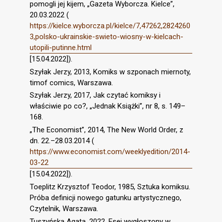
pomogli jej kijem, „Gazeta Wyborcza. Kielce”,
20.03.2022 (
https://kielce.wyborcza.pl/kielce/7,47262,2824260
3,polsko-ukrainskie-swieto-wiosny-w-kielcach-
utopili-putinne.html
[15.04.2022]).
Szyłak Jerzy, 2013, Komiks w szponach miernoty,
timof comics, Warszawa.
Szyłak Jerzy, 2017, Jak czytać komiksy i
właściwie po co?, „Jednak Książki”, nr 8, s. 149–
168.
„The Economist”, 2014, The New World Order, z
dn. 22.–28.03.2014 (
https://www.economist.com/weeklyedition/2014-
03-22
[15.04.2022]).
Toeplitz Krzysztof Teodor, 1985, Sztuka komiksu.
Próba definicji nowego gatunku artystycznego,
Czytelnik, Warszawa.
Tuszyńska Agata, 2022, Esej wygłoszony w