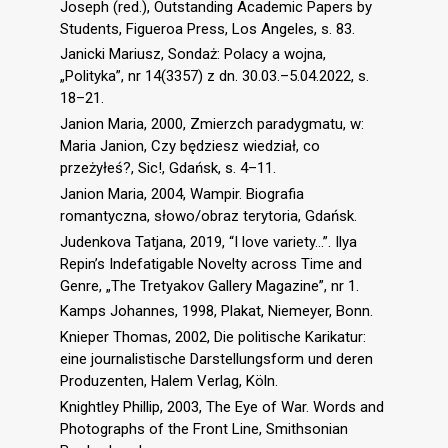
Joseph (red.), Outstanding Academic Papers by
Students, Figueroa Press, Los Angeles, s. 83.
Janicki Mariusz, Sondaż: Polacy a wojna,
„Polityka”, nr 14(3357) z dn. 30.03.–5.04.2022, s.
18–21.
Janion Maria, 2000, Zmierzch paradygmatu, w:
Maria Janion, Czy będziesz wiedział, co
przeżyłeś?, Sic!, Gdańsk, s. 4–11.
Janion Maria, 2004, Wampir. Biografia
romantyczna, słowo/obraz terytoria, Gdańsk.
Judenkova Tatjana, 2019, “I love variety…”. Ilya
Repin’s Indefatigable Novelty across Time and
Genre, „The Tretyakov Gallery Magazine”, nr 1.
Kamps Johannes, 1998, Plakat, Niemeyer, Bonn.
Knieper Thomas, 2002, Die politische Karikatur:
eine journalistische Darstellungsform und deren
Produzenten, Halem Verlag, Köln.
Knightley Phillip, 2003, The Eye of War. Words and
Photographs of the Front Line, Smithsonian