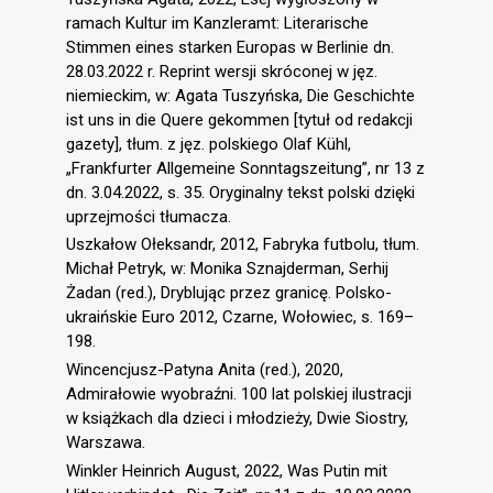
ramach Kultur im Kanzleramt: Literarische
Stimmen eines starken Europas w Berlinie dn.
28.03.2022 r. Reprint wersji skróconej w jęz.
niemieckim, w: Agata Tuszyńska, Die Geschichte
ist uns in die Quere gekommen [tytuł od redakcji
gazety], tłum. z jęz. polskiego Olaf Kühl,
„Frankfurter Allgemeine Sonntagszeitung”, nr 13 z
dn. 3.04.2022, s. 35. Oryginalny tekst polski dzięki
uprzejmości tłumacza.
Uszkałow Ołeksandr, 2012, Fabryka futbolu, tłum.
Michał Petryk, w: Monika Sznajderman, Serhij
Żadan (red.), Dryblując przez granicę. Polsko-
ukraińskie Euro 2012, Czarne, Wołowiec, s. 169–
198.
Wincencjusz-Patyna Anita (red.), 2020,
Admirałowie wyobraźni. 100 lat polskiej ilustracji
w książkach dla dzieci i młodzieży, Dwie Siostry,
Warszawa.
Winkler Heinrich August, 2022, Was Putin mit