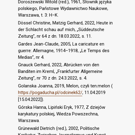
Doroszewski Witold (red.), 1961, Słownik języka
polskiego, Państowe Wydawnictwo Naukowe,
Warszawa, t. 3: H–K.
Dössel Christine, Matzig Gerhard, 2022, Heute in
der Schlacht schau auf mich, „Süddeutsche
Zeitung”, nr 64 z dn. 18.03.2022, s. 11.
Gardes Jean-Claude, 2005, La caricature en
guerre: Allemagne, 1914–1918, „Le Temps des
Medias”, nr 4.
Gnauck Gerhard, 2022, Abrücken von den
Banditen im Kreml, „Frankfurter Allgemeine
Zeitung”, nr 70 z dn. 24.3.2022, s. 4.
Golanska Joanna, 2019, Melon, czyli ten.melon (
https://pogaducha.pl/odcinek62/
, 11.04.2019
[15.04.2022]).
Górska Hanna, Lipiński Eryk, 1977, Z dziejów
karykatury polskiej, Wiedza Powszechna,
Warszawa.
Grünewald Dietrich (red.), 2002, Politische
Karikatur. Zwischen Journalismus und Kunst,