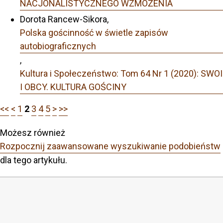
NACJONALISTYCZNEGO WZMOŻENIA
Dorota Rancew-Sikora,
Polska gościnność w świetle zapisów
autobiograficznych
,
Kultura i Społeczeństwo: Tom 64 Nr 1 (2020): SWOI
I OBCY. KULTURA GOŚCINY
<<
<
1
2
3
4
5
>
>>
Możesz również
Rozpocznij zaawansowane wyszukiwanie podobieństw
dla tego artykułu.