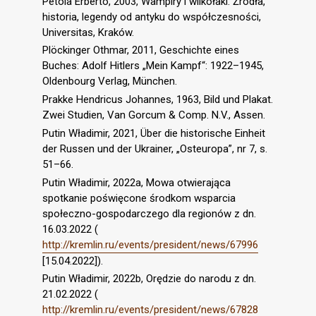
Petoia Erberto, 2003, Wampiry i wilkołaki. Źródła,
historia, legendy od antyku do współczesności,
Universitas, Kraków.
Plöckinger Othmar, 2011, Geschichte eines
Buches: Adolf Hitlers „Mein Kampf“: 1922–1945,
Oldenbourg Verlag, München.
Prakke Hendricus Johannes, 1963, Bild und Plakat.
Zwei Studien, Van Gorcum & Comp. N.V., Assen.
Putin Władimir, 2021, Über die historische Einheit
der Russen und der Ukrainer, „Osteuropa”, nr 7, s.
51–66.
Putin Władimir, 2022a, Mowa otwierająca
spotkanie poświęcone środkom wsparcia
społeczno-gospodarczego dla regionów z dn.
16.03.2022 (
http://kremlin.ru/events/president/news/67996
[15.04.2022]).
Putin Władimir, 2022b, Orędzie do narodu z dn.
21.02.2022 (
http://kremlin.ru/events/president/news/67828