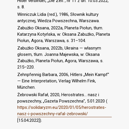
Hitler verbindet, „Die Zeit”, nr 11 z dn. 10.03.2022,
s. 8.
Winniczuk Lidia (red.), 1986, Słownik kultury
antycznej, Wiedza Powszechna, Warszawa.
Zabużko Oksana, 2022a, Planeta Piołun, tłum.
Katarzyna Kotyńska, w: Oksana Zabużko, Planeta
Piołun, Agora, Warszawa, s. 31–104.
Zabużko Oksana, 2022b, Ukraina — własnym
głosem, tłum. Joanna Majewska, w: Oksana
Zabużko, Planeta Piołun, Agora, Warszawa, s.
215–220.
Zehnpfennig Barbara, 2006, Hitlers „Mein Kampf”
— Eine Interpretation, Verlag Wilhelm Fink,
München.
Żebrowski Rafał, 2020, Herostrates… nasz i
powszechny, „Gazeta Powszechna”, 5.01.2020 (
https://solidaryzm.eu/2020/01/05/herostrates-
nasz-i-powszechny-rafal-zebrowski/
[15.04.2022]).