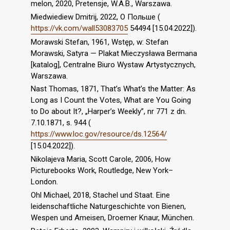
melon, 2020, Pretensje, W.A.B., Warszawa.
Miedwiediew Dmitrij, 2022, О Польше (
https://vk.com/wall53083705
54494 [15.04.2022]).
Morawski Stefan, 1961, Wstęp, w: Stefan
Morawski, Satyra — Plakat Mieczysława Bermana
[katalog], Centralne Biuro Wystaw Artystycznych,
Warszawa.
Nast Thomas, 1871, That’s What’s the Matter: As
Long as I Count the Votes, What are You Going
to Do about It?, „Harper’s Weekly”, nr 771 z dn.
7.10.1871, s. 944 (
https://www.loc.gov/resource/ds.12564/
[15.04.2022]).
Nikolajeva Maria, Scott Carole, 2006, How
Picturebooks Work, Routledge, New York–
London.
Ohl Michael, 2018, Stachel und Staat. Eine
leidenschaftliche Naturgeschichte von Bienen,
Wespen und Ameisen, Droemer Knaur, München.