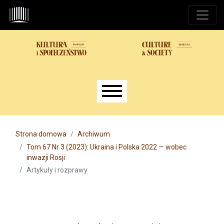
Przejdź do głównego menu
Przejdź do sekcji głównej
Przejdź do stopki
Main menu
Strona domowa
Archiwum
Tom 67 Nr 3 (2023): Ukraina i Polska 2022 — wobec
inwazji Rosji
Artykuły i rozprawy