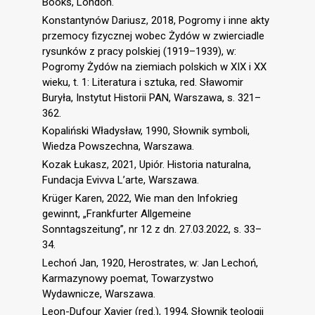
Books, London.
Konstantynów Dariusz, 2018, Pogromy i inne akty
przemocy fizycznej wobec Żydów w zwierciadle
rysunków z pracy polskiej (1919–1939), w:
Pogromy Żydów na ziemiach polskich w XIX i XX
wieku, t. 1: Literatura i sztuka, red. Sławomir
Buryła, Instytut Historii PAN, Warszawa, s. 321–
362.
Kopaliński Władysław, 1990, Słownik symboli,
Wiedza Powszechna, Warszawa.
Kozak Łukasz, 2021, Upiór. Historia naturalna,
Fundacja Evivva L’arte, Warszawa.
Krüger Karen, 2022, Wie man den Infokrieg
gewinnt, „Frankfurter Allgemeine
Sonntagszeitung”, nr 12 z dn. 27.03.2022, s. 33–
34.
Lechoń Jan, 1920, Herostrates, w: Jan Lechoń,
Karmazynowy poemat, Towarzystwo
Wydawnicze, Warszawa.
Leon-Dufour Xavier (red.), 1994, Słownik teologii