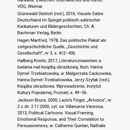
VDG, Weimar.
Grünewald Dietrich (red.), 2016, Visuele Satire.
Deutschland im Spiegel politisch-satirischer
Karikaturen und Bildergeschichten, Ch. A.
Bachman Verlag, Berlin.
Hagen Manfred, 1978, Das politische Plakat als
zeitgeschichtliche Quelle, „Geschichte und
Gesellschaft”, nr 3, s. 412–436.
Hallberg Kristin, 2017, Literaturoznawstwo a
badania nad książką obrazkową, tłum. Hanna
Dymel-Trzebiatowska, w: Małgorzata Cackowska,
Hanna Dymel-Trzebiatowska, Jerzy Szyłak (red.),
Książka obrazkowa. Wprowadzenie, Instytut
Kultury Popularnej, Poznań, s. 49–56.
Jackson Bruce, 2000, Lazio’s Finger, „Artvoice”, nr
2 z dn. 2.11.2000, cyt. za: Villanueva Vanessa,
2013, Political Cartoons: Visual Framing,
Emotional Response, and Their Correlation to
Persuasiveness, w: Catherine Quinlan, Nathalie