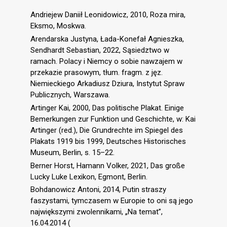
Andriejew Daniił Leonidowicz, 2010, Roza mira,
Eksmo, Moskwa.
Arendarska Justyna, Łada-Konefał Agnieszka,
Sendhardt Sebastian, 2022, Sąsiedztwo w
ramach. Polacy i Niemcy o sobie nawzajem w
przekazie prasowym, tłum. fragm. z jęz.
Niemieckiego Arkadiusz Dziura, Instytut Spraw
Publicznych, Warszawa.
Artinger Kai, 2000, Das politische Plakat. Einige
Bemerkungen zur Funktion und Geschichte, w: Kai
Artinger (red.), Die Grundrechte im Spiegel des
Plakats 1919 bis 1999, Deutsches Historisches
Museum, Berlin, s. 15–22.
Berner Horst, Hamann Volker, 2021, Das große
Lucky Luke Lexikon, Egmont, Berlin.
Bohdanowicz Antoni, 2014, Putin straszy
faszystami, tymczasem w Europie to oni są jego
największymi zwolennikami, „Na temat”,
16.04.2014 (