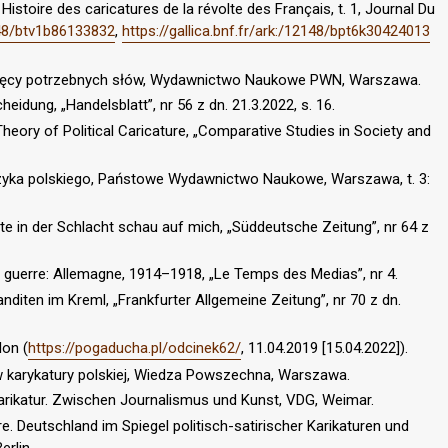
stoire des caricatures de la révolte des Français, t. 1, Journal Du
2148/btv1b86133832
,
https://gallica.bnf.fr/ark:/12148/bpt6k30424013
 tysięcy potrzebnych słów, Wydawnictwo Naukowe PWN, Warszawa.
idung, „Handelsblatt”, nr 56 z dn. 21.3.2022, s. 16.
heory of Political Caricature, „Comparative Studies in Society and
języka polskiego, Państowe Wydawnictwo Naukowe, Warszawa, t. 3:
te in der Schlacht schau auf mich, „Süddeutsche Zeitung”, nr 64 z
 guerre: Allemagne, 1914–1918, „Le Temps des Medias”, nr 4.
diten im Kreml, „Frankfurter Allgemeine Zeitung”, nr 70 z dn.
lon (
https://pogaducha.pl/odcinek62/
, 11.04.2019 [15.04.2022]).
ów karykatury polskiej, Wiedza Powszechna, Warszawa.
 Karikatur. Zwischen Journalismus und Kunst, VDG, Weimar.
ire. Deutschland im Spiegel politisch-satirischer Karikaturen und