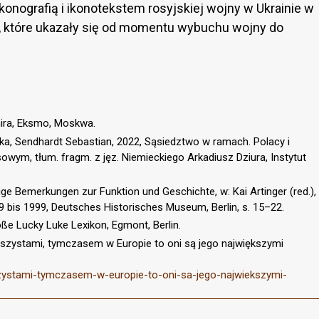
ikonografią i ikonotekstem rosyjskiej wojny w Ukrainie w
h, które ukazały się od momentu wybuchu wojny do
mira, Eksmo, Moskwa.
a, Sendhardt Sebastian, 2022, Sąsiedztwo w ramach. Polacy i
wym, tłum. fragm. z jęz. Niemieckiego Arkadiusz Dziura, Instytut
inige Bemerkungen zur Funktion und Geschichte, w: Kai Artinger (red.),
9 bis 1999, Deutsches Historisches Museum, Berlin, s. 15–22.
ße Lucky Luke Lexikon, Egmont, Berlin.
aszystami, tymczasem w Europie to oni są jego największymi
aszystami-tymczasem-w-europie-to-oni-sa-jego-najwiekszymi-