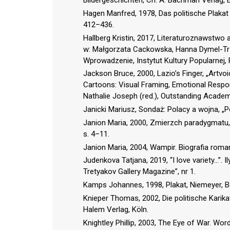
Bildergeschichten, Ch. A. Bachman Verlag, B
Hagen Manfred, 1978, Das politische Plakat a
412–436.
Hallberg Kristin, 2017, Literaturoznawstwo
w: Małgorzata Cackowska, Hanna Dymel-Trze
Wprowadzenie, Instytut Kultury Popularnej, 
Jackson Bruce, 2000, Lazio’s Finger, „Artvoic
Cartoons: Visual Framing, Emotional Respon
Nathalie Joseph (red.), Outstanding Academ
Janicki Mariusz, Sondaż: Polacy a wojna, „Po
Janion Maria, 2000, Zmierzch paradygmatu, 
s. 4–11.
Janion Maria, 2004, Wampir. Biografia roma
Judenkova Tatjana, 2019, “I love variety…”. 
Tretyakov Gallery Magazine”, nr 1.
Kamps Johannes, 1998, Plakat, Niemeyer, B
Knieper Thomas, 2002, Die politische Karika
Halem Verlag, Köln.
Knightley Phillip, 2003, The Eye of War. W