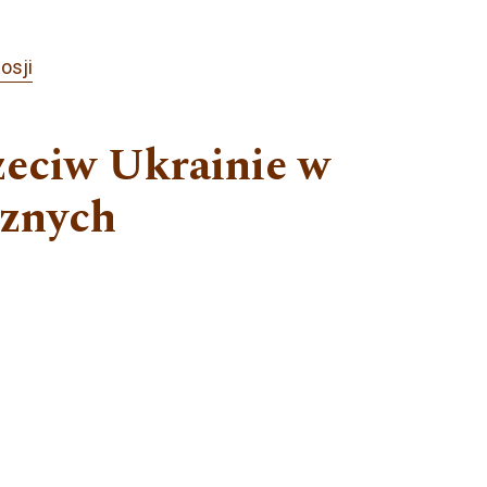
osji
rzeciw Ukrainie w
cznych