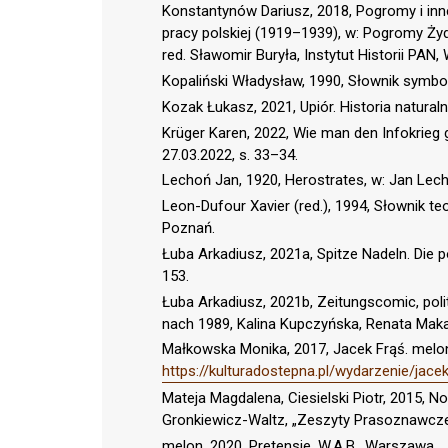
Konstantynów Dariusz, 2018, Pogromy i in
pracy polskiej (1919–1939), w: Pogromy Żydó
red. Sławomir Buryła, Instytut Historii PAN
Kopaliński Władysław, 1990, Słownik symb
Kozak Łukasz, 2021, Upiór. Historia natural
Krüger Karen, 2022, Wie man den Infokrieg g
27.03.2022, s. 33–34.
Lechoń Jan, 1920, Herostrates, w: Jan L
Leon-Dufour Xavier (red.), 1994, Słownik teol
Poznań.
Łuba Arkadiusz, 2021a, Spitze Nadeln. Die po
153.
Łuba Arkadiusz, 2021b, Zeitungscomic, pol
nach 1989, Kalina Kupczyńska, Renata Makars
Małkowska Monika, 2017, Jacek Frąś. melon
https://kulturadostepna.pl/wydarzenie/jac
Mateja Magdalena, Ciesielski Piotr, 2015, 
Gronkiewicz-Waltz, „Zeszyty Prasoznawcze”, 
melon, 2020, Pretensje, W.A.B., Warszawa.