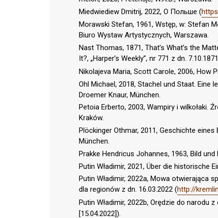
Miedwiediew Dmitrij, 2022, О Польше (
http
Morawski Stefan, 1961, Wstęp, w: Stefan M
Biuro Wystaw Artystycznych, Warszawa.
Nast Thomas, 1871, That’s What’s the Matt
It?, „Harper’s Weekly”, nr 771 z dn. 7.10.1871
Nikolajeva Maria, Scott Carole, 2006, How
Ohl Michael, 2018, Stachel und Staat. Eine
Droemer Knaur, München.
Petoia Erberto, 2003, Wampiry i wilkołaki. Ź
Kraków.
Plöckinger Othmar, 2011, Geschichte eines 
München.
Prakke Hendricus Johannes, 1963, Bild und
Putin Władimir, 2021, Über die historische E
Putin Władimir, 2022a, Mowa otwierająca
dla regionów z dn. 16.03.2022 (
http://kreml
Putin Władimir, 2022b, Orędzie do narodu z 
[15.04.2022]).