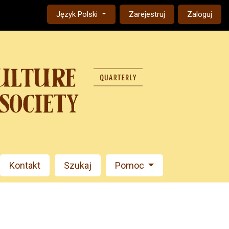
Change the language. The current language is:
Język Polski
Zarejestruj
Zaloguj
Kontakt
Szukaj
Pomoc