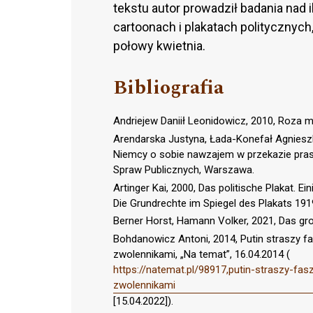
tekstu autor prowadził badania nad 
cartoonach i plakatach politycznyc
połowy kwietnia.
Bibliografia
Andriejew Daniił Leonidowicz, 2010, Roza 
Arendarska Justyna, Łada-Konefał Agnieszk
Niemcy o sobie nawzajem w przekazie praso
Spraw Publicznych, Warszawa.
Artinger Kai, 2000, Das politische Plakat. E
Die Grundrechte im Spiegel des Plakats 191
Berner Horst, Hamann Volker, 2021, Das gro
Bohdanowicz Antoni, 2014, Putin straszy f
zwolennikami, „Na temat”, 16.04.2014 (
https://natemat.pl/98917,putin-straszy-f
zwolennikami
[15.04.2022]).