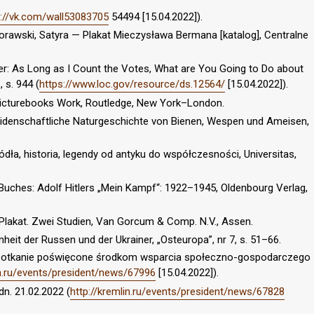
s://vk.com/wall53083705
54494 [15.04.2022]).
orawski, Satyra — Plakat Mieczysława Bermana [katalog], Centralne
er: As Long as I Count the Votes, What are You Going to Do about
, s. 944 (
https://www.loc.gov/resource/ds.12564/
[15.04.2022]).
 Picturebooks Work, Routledge, New York–London.
 leidenschaftliche Naturgeschichte von Bienen, Wespen und Ameisen,
ródła, historia, legendy od antyku do współczesności, Universitas,
Buches: Adolf Hitlers „Mein Kampf“: 1922–1945, Oldenbourg Verlag,
 Plakat. Zwei Studien, Van Gorcum & Comp. N.V., Assen.
inheit der Russen und der Ukrainer, „Osteuropa”, nr 7, s. 51–66.
 spotkanie poświęcone środkom wsparcia społeczno-gospodarczego
in.ru/events/president/news/67996
[15.04.2022]).
dn. 21.02.2022 (
http://kremlin.ru/events/president/news/67828