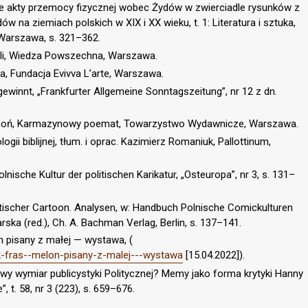
ne akty przemocy fizycznej wobec Żydów w zwierciadle rysunków z
w na ziemiach polskich w XIX i XX wieku, t. 1: Literatura i sztuka,
, Warszawa, s. 321–362.
oli, Wiedza Powszechna, Warszawa.
na, Fundacja Evivva L’arte, Warszawa.
ewinnt, „Frankfurter Allgemeine Sonntagszeitung”, nr 12 z dn.
echoń, Karmazynowy poemat, Towarzystwo Wydawnicze, Warszawa.
ogii biblijnej, tłum. i oprac. Kazimierz Romaniuk, Pallottinum,
lnische Kultur der politischen Karikatur, „Osteuropa”, nr 3, s. 131–
itischer Cartoon. Analysen, w: Handbuch Polnische Comickulturen
ka (red.), Ch. A. Bachman Verlag, Berlin, s. 137–141.
 pisany z małej — wystawa, (
ek-fras--melon-pisany-z-malej---wystawa
[15.04.2022]).
Nowy wymiar publicystyki Politycznej? Memy jako forma krytyki Hanny
t. 58, nr 3 (223), s. 659–676.