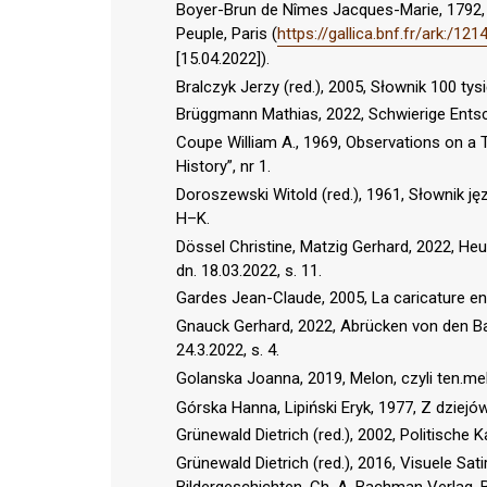
Boyer-Brun de Nîmes Jacques-Marie, 1792, Hi
Peuple, Paris (
https://gallica.bnf.fr/ark:/1
[15.04.2022]).
Bralczyk Jerzy (red.), 2005, Słownik 100
Brüggmann Mathias, 2022, Schwierige Entsche
Coupe William A., 1969, Observations on a T
History”, nr 1.
Doroszewski Witold (red.), 1961, Słownik 
H–K.
Dössel Christine, Matzig Gerhard, 2022, Heu
dn. 18.03.2022, s. 11.
Gardes Jean-Claude, 2005, La caricature en
Gnauck Gerhard, 2022, Abrücken von den Ban
24.3.2022, s. 4.
Golanska Joanna, 2019, Melon, czyli ten.me
Górska Hanna, Lipiński Eryk, 1977, Z dziej
Grünewald Dietrich (red.), 2002, Politische
Grünewald Dietrich (red.), 2016, Visuele Sat