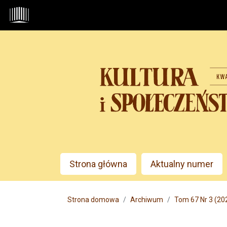
Przejdź do głównego menu
Przejdź do sekcji głównej
Przejdź do stopki
Admin menu
Strona główna
Aktualny numer
Main menu
Strona domowa
Archiwum
Tom 67 Nr 3 (202