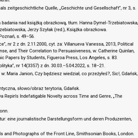
erlin.
ls zeitgeschichtliche Quelle, „Geschichte und Gesellschaft”, nr 3, s.
 a badania nad książką obrazkową, tłum. Hanna Dymel-Trzebiatowska
biatowska, Jerzy Szyłak (red.), Książka obrazkowa.
Poznań, s. 49–56.
e”, nr 2 z dn. 2.11.2000, cyt. za: Villanueva Vanessa, 2013, Political
se, and Their Correlation to Persuasiveness, w: Catherine Quinlan,
ic Papers by Students, Figueroa Press, Los Angeles, s. 83.
lityka”, nr 14(3357) z dn. 30.03.–5.04.2022, s. 18–21.
w: Maria Janion, Czy będziesz wiedział, co przeżyłeś?, Sic!, Gdańsk,
ntyczna, słowo/obraz terytoria, Gdańsk.
Ilya Repin’s Indefatigable Novelty across Time and Genre, „The
onn.
tur: eine journalistische Darstellungsform und deren Produzenten,
ords and Photographs of the Front Line, Smithsonian Books, London.