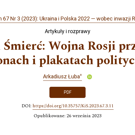
 67 Nr 3 (2023): Ukraina i Polska 2022 — wobec inwazji R
Artykuły i rozprawy
i Śmierć: Wojna Rosji p
onach i plakatach polity
+
Arkadiusz Łuba
PDF
DOI:
https://doi.org/10.35757/KiS.2023.67.3.11
Opublikowane: 26 września 2023