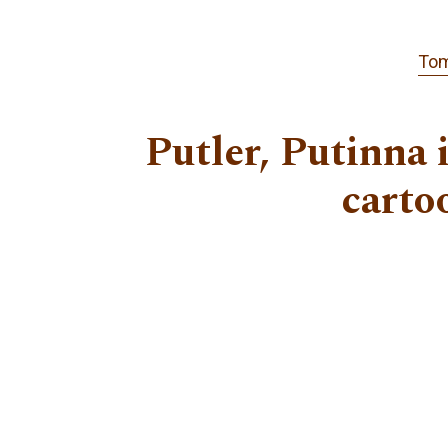
Tom
Putler, Putinna 
carto