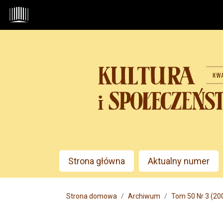
Przejdź do głównego menu
Przejdź do sekcji głównej
Przejdź do stopki
Admin menu
Strona główna
Aktualny numer
Main menu
Strona domowa
Archiwum
Tom 50 Nr 3 (2006