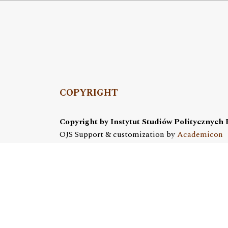
COPYRIGHT
Copyright by Instytut Studiów Politycznych
OJS Support & customization by
Academicon
Platform & workflow by
OJS/PKP