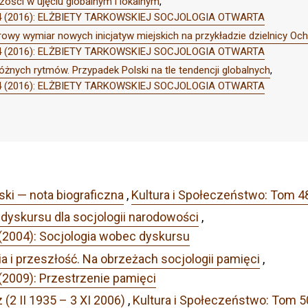
szości w ujęciu globalnym i lokalnym
,
Nr 4 (2016): ELŻBIETY TARKOWSKIEJ SOCJOLOGIA OTWARTA
urowy wymiar nowych inicjatyw miejskich na przykładzie dzielnicy Oc
Nr 4 (2016): ELŻBIETY TARKOWSKIEJ SOCJOLOGIA OTWARTA
żnych rytmów. Przypadek Polski na tle tendencji globalnych
,
Nr 4 (2016): ELŻBIETY TARKOWSKIEJ SOCJOLOGIA OTWARTA
ski — nota biograficzna
,
Kultura i Społeczeństwo: Tom 4
 dyskursu dla socjologii narodowości
,
 (2004): Socjologia wobec dyskursu
a i przeszłość. Na obrzeżach socjologii pamięci
,
(2009): Przestrzenie pamięci
 (2 II 1935 – 3 XI 2006)
,
Kultura i Społeczeństwo: Tom 50 