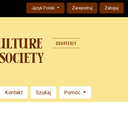
Change the language. The current language is:
Język Polski
Zarejestruj
Zaloguj
Kontakt
Szukaj
Pomoc