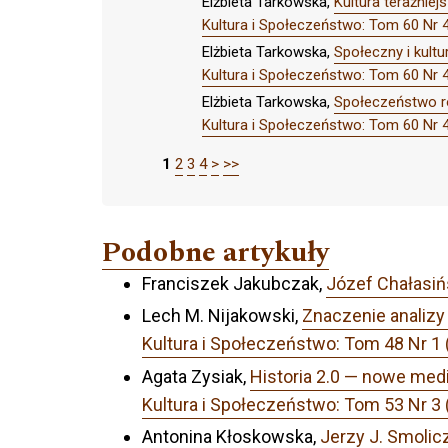
Elżbieta Tarkowska,
Kultura teraźniej
Kultura i Społeczeństwo: Tom 60 
Elżbieta Tarkowska,
Społeczny i kult
Kultura i Społeczeństwo: Tom 60 
Elżbieta Tarkowska,
Społeczeństwo ró
Kultura i Społeczeństwo: Tom 60 
1
2
3
4
>
>>
Podobne artykuły
Franciszek Jakubczak,
Józef Chałasiń
Lech M. Nijakowski,
Znaczenie analizy
Kultura i Społeczeństwo: Tom 48 Nr 1
Agata Zysiak,
Historia 2.0 — nowe medi
Kultura i Społeczeństwo: Tom 53 Nr 3 
Antonina Kłoskowska,
Jerzy J. Smolicz