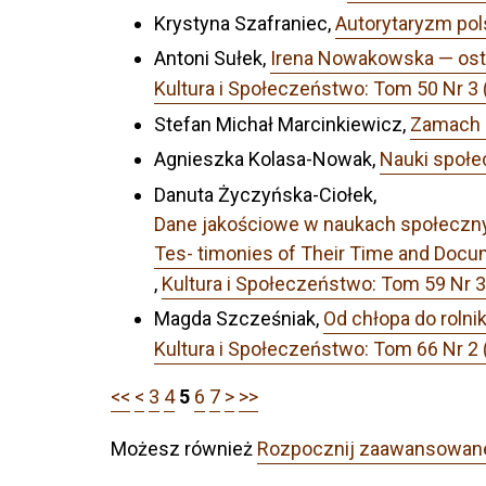
Krystyna Szafraniec,
Autorytaryzm pol
Antoni Sułek,
Irena Nowakowska — ost
Kultura i Społeczeństwo: Tom 50 Nr 3 (2
Stefan Michał Marcinkiewicz,
Zamach 
Agnieszka Kolasa-Nowak,
Nauki społe
Danuta Życzyńska-Ciołek,
Dane jakościowe w naukach społecznych
Tes- timonies of Their Time and Docume
,
Kultura i Społeczeństwo: Tom 59 N
Magda Szcześniak,
Od chłopa do rolni
Kultura i Społeczeństwo: Tom 66 Nr 2 
<<
<
3
4
5
6
7
>
>>
Możesz również
Rozpocznij zaawansowan