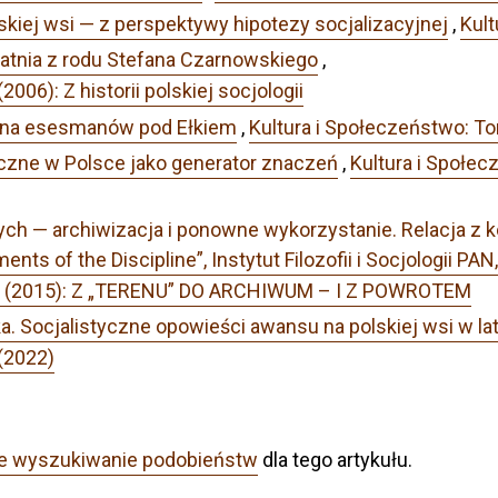
skiej wsi — z perspektywy hipotezy socjalizacyjnej
,
Kult
atnia z rodu Stefana Czarnowskiego
,
006): Z historii polskiej socjologii
na esesmanów pod Ełkiem
,
Kultura i Społeczeństwo: To
czne w Polsce jako generator znaczeń
,
Kultura i Społec
 — archiwizacja i ponowne wykorzystanie. Relacja z konf
nts of the Discipline”, Instytut Filozofii i Socjologii P
r 3 (2015): Z „TERENU” DO ARCHIWUM – I Z POWROTEM
ka. Socjalistyczne opowieści awansu na polskiej wsi w l
(2022)
e wyszukiwanie podobieństw
dla tego artykułu.