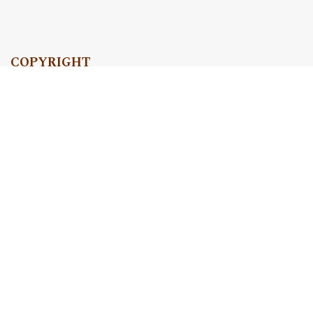
COPYRIGHT
Copyright by Instytut Studiów Politycznych PAN, 2024
OJS Support & customization by
Academicon
Platform & workflow by
OJS/PKP