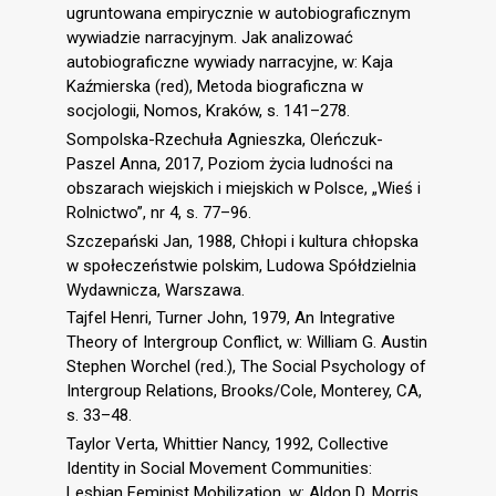
ugruntowana empirycznie w autobiograficznym
wywiadzie narracyjnym. Jak analizować
autobiograficzne wywiady narracyjne, w: Kaja
Kaźmierska (red), Metoda biograficzna w
socjologii, Nomos, Kraków, s. 141–278.
Sompolska-Rzechuła Agnieszka, Oleńczuk-
Paszel Anna, 2017, Poziom życia ludności na
obszarach wiejskich i miejskich w Polsce, „Wieś i
Rolnictwo”, nr 4, s. 77–96.
Szczepański Jan, 1988, Chłopi i kultura chłopska
w społeczeństwie polskim, Ludowa Spółdzielnia
Wydawnicza, Warszawa.
Tajfel Henri, Turner John, 1979, An Integrative
Theory of Intergroup Conflict, w: William G. Austin
Stephen Worchel (red.), The Social Psychology of
Intergroup Relations, Brooks/Cole, Monterey, CA,
s. 33–48.
Taylor Verta, Whittier Nancy, 1992, Collective
Identity in Social Movement Communities:
Lesbian Feminist Mobilization, w: Aldon D. Morris,