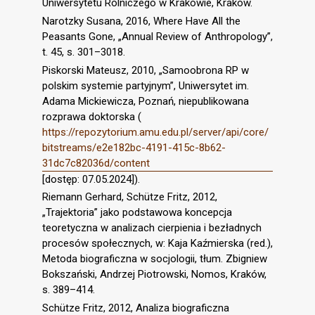
Uniwersytetu Rolniczego w Krakowie, Kraków.
Narotzky Susana, 2016, Where Have All the
Peasants Gone, „Annual Review of Anthropology”,
t. 45, s. 301–3018.
Piskorski Mateusz, 2010, „Samoobrona RP w
polskim systemie partyjnym”, Uniwersytet im.
Adama Mickiewicza, Poznań, niepublikowana
rozprawa doktorska (
https://repozytorium.amu.edu.pl/server/api/core/
bitstreams/e2e182bc-4191-415c-8b62-
31dc7c82036d/content
[dostęp: 07.05.2024]).
Riemann Gerhard, Schütze Fritz, 2012,
„Trajektoria” jako podstawowa koncepcja
teoretyczna w analizach cierpienia i bezładnych
procesów społecznych, w: Kaja Kaźmierska (red.),
Metoda biograficzna w socjologii, tłum. Zbigniew
Bokszański, Andrzej Piotrowski, Nomos, Kraków,
s. 389–414.
Schütze Fritz, 2012, Analiza biograficzna