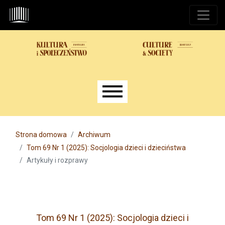
Przejdź do głównego menu
Przejdź do sekcji głównej
Przejdź do stopki
Main menu
Strona domowa
Archiwum
Tom 69 Nr 1 (2025): Socjologia dzieci i dzieciństwa
Artykuły i rozprawy
Tom 69 Nr 1 (2025): Socjologia dzieci i