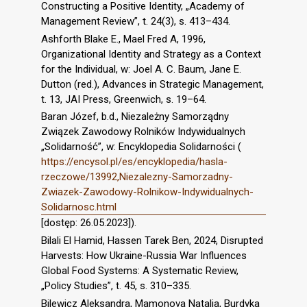
Constructing a Positive Identity, „Academy of
Management Review”, t. 24(3), s. 413–434.
Ashforth Blake E., Mael Fred A, 1996,
Organizational Identity and Strategy as a Context
for the Individual, w: Joel A. C. Baum, Jane E.
Dutton (red.), Advances in Strategic Management,
t. 13, JAI Press, Greenwich, s. 19–64.
Baran Józef, b.d., Niezależny Samorządny
Związek Zawodowy Rolników Indywidualnych
„Solidarność”, w: Encyklopedia Solidarności (
https://encysol.pl/es/encyklopedia/hasla-
rzeczowe/13992,Niezalezny-Samorzadny-
Zwiazek-Zawodowy-Rolnikow-Indywidualnych-
Solidarnosc.html
[dostęp: 26.05.2023]).
Bilali El Hamid, Hassen Tarek Ben, 2024, Disrupted
Harvests: How Ukraine-Russia War Influences
Global Food Systems: A Systematic Review,
„Policy Studies”, t. 45, s. 310–335.
Bilewicz Aleksandra, Mamonova Natalia, Burdyka