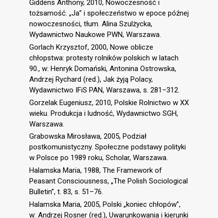
Giddens Anthony, 2010, Nowoczesność i
tożsamość. „Ja” i społeczeństwo w epoce późnej
nowoczesności, tłum. Alina Szulżycka,
Wydawnictwo Naukowe PWN, Warszawa.
Gorlach Krzysztof, 2000, Nowe oblicze
chłopstwa: protesty rolników polskich w latach
90., w: Henryk Domański, Antonina Ostrowska,
Andrzej Rychard (red.), Jak żyją Polacy,
Wydawnictwo IFiS PAN, Warszawa, s. 281–312.
Gorzelak Eugeniusz, 2010, Polskie Rolnictwo w XX
wieku. Produkcja i ludność, Wydawnictwo SGH,
Warszawa.
Grabowska Mirosława, 2005, Podział
postkomunistyczny. Społeczne podstawy polityki
w Polsce po 1989 roku, Scholar, Warszawa.
Halamska Maria, 1988, The Framework of
Peasant Consciousness, „The Polish Sociological
Bulletin”, t. 83, s. 51–76.
Halamska Maria, 2005, Polski „koniec chłopów”,
w: Andrzej Rosner (red.), Uwarunkowania i kierunki