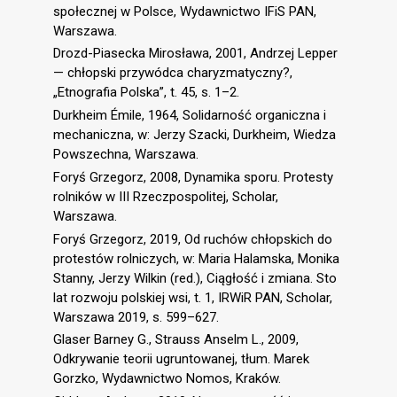
społecznej w Polsce, Wydawnictwo IFiS PAN,
Warszawa.
Drozd-Piasecka Mirosława, 2001, Andrzej Lepper
— chłopski przywódca charyzmatyczny?,
„Etnografia Polska”, t. 45, s. 1–2.
Durkheim Émile, 1964, Solidarność organiczna i
mechaniczna, w: Jerzy Szacki, Durkheim, Wiedza
Powszechna, Warszawa.
Foryś Grzegorz, 2008, Dynamika sporu. Protesty
rolników w III Rzeczpospolitej, Scholar,
Warszawa.
Foryś Grzegorz, 2019, Od ruchów chłopskich do
protestów rolniczych, w: Maria Halamska, Monika
Stanny, Jerzy Wilkin (red.), Ciągłość i zmiana. Sto
lat rozwoju polskiej wsi, t. 1, IRWiR PAN, Scholar,
Warszawa 2019, s. 599–627.
Glaser Barney G., Strauss Anselm L., 2009,
Odkrywanie teorii ugruntowanej, tłum. Marek
Gorzko, Wydawnictwo Nomos, Kraków.