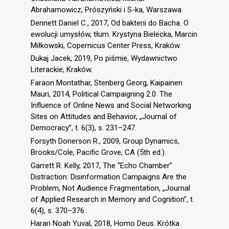
Abrahamowicz, Prószyński i S-ka, Warszawa.
Dennett Daniel C., 2017, Od bakterii do Bacha. O
ewolucji umysłów, tłum. Krystyna Bielecka, Marcin
Miłkowski, Copernicus Center Press, Kraków.
Dukaj Jacek, 2019, Po piśmie, Wydawnictwo
Literackie, Kraków.
Faraon Montathar, Stenberg Georg, Kaipainen
Mauri, 2014, Political Campaigning 2.0: The
Influence of Online News and Social Networking
Sites on Attitudes and Behavior, „Journal of
Democracy”, t. 6(3), s. 231–247.
Forsyth Donerson R., 2009, Group Dynamics,
Brooks/Cole, Pacific Grove, CA (5th ed.).
Garrett R. Kelly, 2017, The “Echo Chamber”
Distraction: Disinformation Campaigns Are the
Problem, Not Audience Fragmentation, „Journal
of Applied Research in Memory and Cognition”, t.
6(4), s. 370–376.
Harari Noah Yuval, 2018, Homo Deus. Krótka