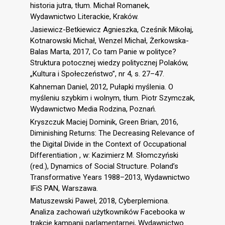
historia jutra, tłum. Michał Romanek,
Wydawnictwo Literackie, Kraków.
Jasiewicz-Betkiewicz Agnieszka, Cześnik Mikołaj,
Kotnarowski Michał, Wenzel Michał, Żerkowska-
Balas Marta, 2017, Co tam Panie w polityce?
Struktura potocznej wiedzy politycznej Polaków,
„Kultura i Społeczeństwo”, nr 4, s. 27–47.
Kahneman Daniel, 2012, Pułapki myślenia. O
myśleniu szybkim i wolnym, tłum. Piotr Szymczak,
Wydawnictwo Media Rodzina, Poznań.
Kryszczuk Maciej Dominik, Green Brian, 2016,
Diminishing Returns: The Decreasing Relevance of
the Digital Divide in the Context of Occupational
Differentiation , w: Kazimierz M. Słomczyński
(red.), Dynamics of Social Structure. Poland’s
Transformative Years 1988–2013, Wydawnictwo
IFiS PAN, Warszawa.
Matuszewski Paweł, 2018, Cyberplemiona.
Analiza zachowań użytkowników Facebooka w
trakcie kampanii parlamentarnej, Wydawnictwo