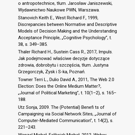
o antropotechnice, tłum. Jarosław Janiszewski,
Wydawnictwo Naukowe PWN, Warszawa.
Stanovich Keith E., West Richard F., 1999,
Discrepancies between Normative and Descriptive
Models of Decision Making and the Understanding
Acceptance Principle, „Cognitive Psychology”, t.
38, s. 349–385.
Thaler Richard H., Sustein Cass R., 2017, Impuls.
Jak podejmować właściwe decyzje dotyczące
zdrowia, dobrobytu i szczęścia, tłum. Justyna
Grzegorczyk, Zysk i S-ka, Poznań.
Towner Terri L., Dulio David A., 2011, The Web 2.0
Election: Does the Online Medium Matter?,
„Journal of Political Marketing”, t. 10(1–2), s. 165–
188.
Utz Sonja, 2009. The (Potential) Benefi ts of
Campaigning via Social Network Sites, „Journal of
Computer-Mediated Communication”, t. 14(2), s.
221–243.
Wenzel Michał, Feliksiak Michał, 2012, Wpływ