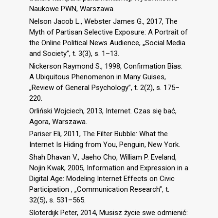
Naukowe PWN, Warszawa.
Nelson Jacob L., Webster James G., 2017, The
Myth of Partisan Selective Exposure: A Portrait of
the Online Political News Audience, „Social Media
and Society”, t. 3(3), s. 1–13.
Nickerson Raymond S., 1998, Confirmation Bias:
A Ubiquitous Phenomenon in Many Guises,
„Review of General Psychology”, t. 2(2), s. 175–
220.
Orliński Wojciech, 2013, Internet. Czas się bać,
Agora, Warszawa.
Pariser Eli, 2011, The Filter Bubble: What the
Internet Is Hiding from You, Penguin, New York.
Shah Dhavan V., Jaeho Cho, William P. Eveland,
Nojin Kwak, 2005, Information and Expression in a
Digital Age: Modeling Internet Effects on Civic
Participation , „Communication Research”, t.
32(5), s. 531–565.
Sloterdijk Peter, 2014, Musisz życie swe odmienić: