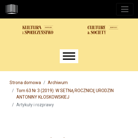
Przejdź do głównego menu
Przejdź do sekcji głównej
Przejdź do stopki
Main menu
Strona domowa
Archiwum
Tom 63 Nr 3 (2019): W SETNĄ ROCZNICĘ URODZIN
ANTONINY KŁOSKOWSKIEJ
Artykuły i rozprawy